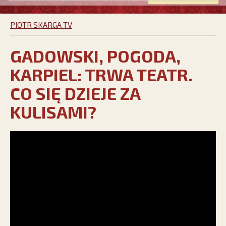
PIOTR SKARGA TV
GADOWSKI, POGODA,
KARPIEL: TRWA TEATR.
CO SIĘ DZIEJE ZA
KULISAMI?