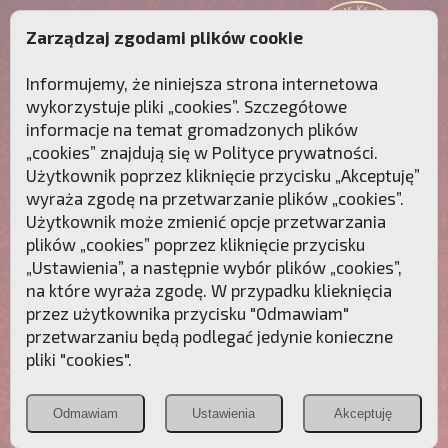
Zarządzaj zgodami plików cookie
Informujemy, że niniejsza strona internetowa
wykorzystuje pliki „cookies”. Szczegółowe
informacje na temat gromadzonych plików
„cookies” znajdują się w
Polityce prywatności
.
Użytkownik poprzez kliknięcie przycisku „Akceptuję”
wyraża zgodę na przetwarzanie plików „cookies”.
Użytkownik może zmienić opcje przetwarzania
plików „cookies” poprzez kliknięcie przycisku
„Ustawienia”, a następnie wybór plików „cookies”,
na które wyraża zgodę. W przypadku klieknięcia
Przebudźmy sumienia Polaków!
przez użytkownika przycisku "Odmawiam"
przetwarzaniu będą podlegać jedynie konieczne
Polonia
Przymierze
PCh24.pl
pliki "cookies".
Christiana
z Maryją
Odmawiam
Ustawienia
Akceptuję
POZNAJ APOSTOLAT FATIMY
WESPRZYJ
NAS