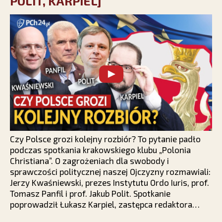
POLIT, KARPIEL]
Czy Polsce grozi kolejny rozbiór? To pytanie padło
podczas spotkania krakowskiego klubu „Polonia
Christiana”. O zagrożeniach dla swobody i
sprawczości politycznej naszej Ojczyzny rozmawiali:
Jerzy Kwaśniewski, prezes Instytutu Ordo Iuris, prof.
Tomasz Panfil i prof. Jakub Polit. Spotkanie
poprowadził Łukasz Karpiel, zastępca redaktora
naczelnego PCh24.pl.