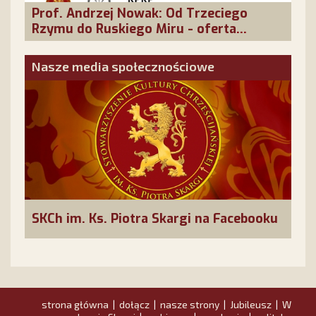
Prof. Andrzej Nowak: Od Trzeciego
Rzymu do Ruskiego Miru - oferta
cywilizacyjna Rosji
Nasze media społecznościowe
SKCh im. Ks. Piotra Skargi na Facebooku
strona główna
dołącz
nasze strony
Jubileusz
W
|
|
|
|