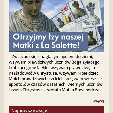
- Zwracam się z naglącym apelem do ziemi,
wzywam prawdziwych uczniów Boga żyjącego i
królującego w Niebie, wzywam prawdziwych
naśladowców Chrystusa, wzywam Moje dzieci,
Moich prawdziwych czcicieli, wzywam wreszcie
apostołów czasów ostatnich, wiernych uczniów
Jezusa Chrystusa – wołała Matka Boża podczas
objawień we francuskim La Salette.
Odpowiedzmy na Jej słowa. Nie pozostańmy
więcej
obojętni!
Najnowsze akcje