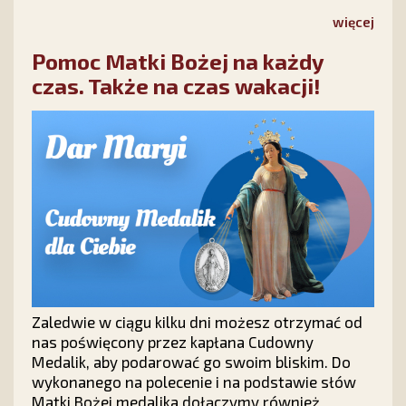
dziećmi o wierze, modlić się o ich nawrócenie i
nie tracić nadziei na ich powrót do Chrystusa.
więcej
Pomoc Matki Bożej na każdy
czas. Także na czas wakacji!
Zaledwie w ciągu kilku dni możesz otrzymać od
nas poświęcony przez kapłana Cudowny
Medalik, aby podarować go swoim bliskim. Do
wykonanego na polecenie i na podstawie słów
Matki Bożej medalika dołączymy również