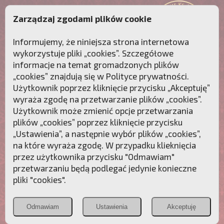
Zarządzaj zgodami plików cookie
Informujemy, że niniejsza strona internetowa
wykorzystuje pliki „cookies”. Szczegółowe
informacje na temat gromadzonych plików
„cookies” znajdują się w
Polityce prywatności
.
Użytkownik poprzez kliknięcie przycisku „Akceptuję”
wyraża zgodę na przetwarzanie plików „cookies”.
Użytkownik może zmienić opcje przetwarzania
plików „cookies” poprzez kliknięcie przycisku
„Ustawienia”, a następnie wybór plików „cookies”,
na które wyraża zgodę. W przypadku klieknięcia
Przebudźmy sumienia Polaków!
przez użytkownika przycisku "Odmawiam"
przetwarzaniu będą podlegać jedynie konieczne
Polonia
Przymierze
PCh24.pl
pliki "cookies".
Christiana
z Maryją
Odmawiam
Ustawienia
Akceptuję
POZNAJ APOSTOLAT FATIMY
WESPRZYJ
NAS