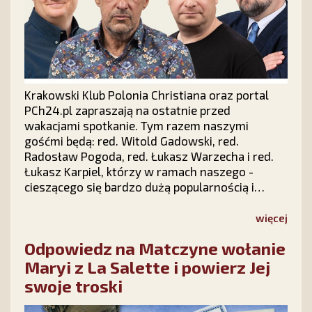
Krakowski Klub Polonia Christiana oraz portal
PCh24.pl zapraszają na ostatnie przed
wakacjami spotkanie. Tym razem naszymi
gośćmi będą: red. Witold Gadowski, red.
Radosław Pogoda, red. Łukasz Warzecha i red.
Łukasz Karpiel, którzy w ramach naszego -
cieszącego się bardzo dużą popularnością i
zainteresowaniem w całej Polsce - cyklu "Prawy
Prosty PLUS" z udziałem publiczności dokonają
więcej
politycznego podsumowania pierwszych sześciu
Odpowiedz na Matczyne wołanie
miesięcy 2026 roku.
Maryi z La Salette i powierz Jej
swoje troski