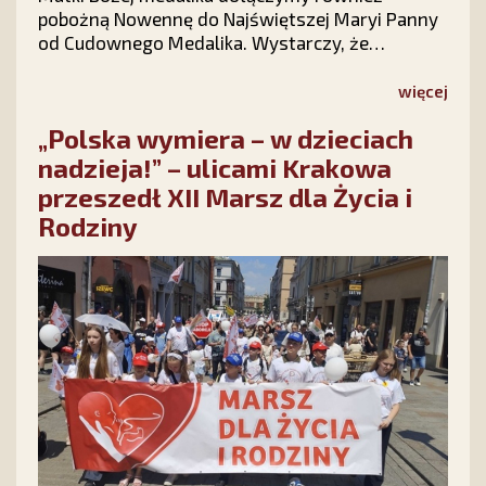
pobożną Nowennę do Najświętszej Maryi Panny
od Cudownego Medalika. Wystarczy, że
wypełnisz krótki formularz na stronie kampanii
Stowarzyszenia Ks. Piotra Skargi „Dar Maryi”
więcej
https://darmaryi.pl/ lub zadzwonisz do nas pod
„Polska wymiera – w dzieciach
numer 12 423 44 23, a Medalik i Nowenna będą
Twoje!
nadzieja!” – ulicami Krakowa
przeszedł XII Marsz dla Życia i
Rodziny