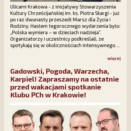
Ulicami Krakowa - z inicjatywy Stowarzyszenia
Kultury Chrześcijańskiej im. ks. Piotra Skargi - już
po raz dwunasty przeszedł Marsz dla Życia i
Rodziny. Hasłem tegorocznego wydarzenia było:
„Polska wymiera – w dzieciach nadzieja”.
Organizatorzy i uczestnicy podkreślali, że
spotykają się w okolicznościach intensywnego
ataku politycznego na instytucję rodziny, ale
radosna atmosfera marszu podtrzymuje
więcej
nadzieję, że polska rodzina – Bogiem silna –
Gadowski, Pogoda, Warzecha,
pokona wszelkie przeciwności.
Karpiel! Zapraszamy na ostatnie
przed wakacjami spotkanie
Klubu PCh w Krakowie!