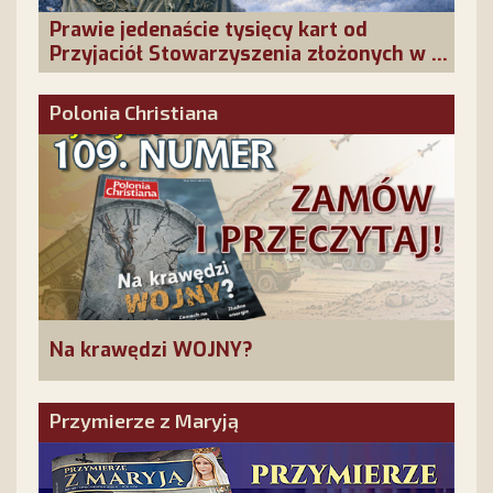
Prawie jedenaście tysięcy kart od
Przyjaciół Stowarzyszenia złożonych w La
Salette!
Polonia Christiana
Na krawędzi WOJNY?
Przymierze z Maryją