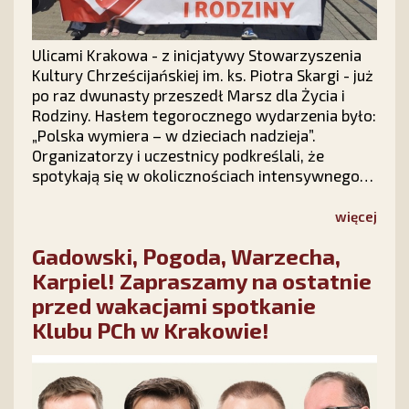
Ulicami Krakowa - z inicjatywy Stowarzyszenia
Kultury Chrześcijańskiej im. ks. Piotra Skargi - już
po raz dwunasty przeszedł Marsz dla Życia i
Rodziny. Hasłem tegorocznego wydarzenia było:
„Polska wymiera – w dzieciach nadzieja”.
Organizatorzy i uczestnicy podkreślali, że
spotykają się w okolicznościach intensywnego
ataku politycznego na instytucję rodziny, ale
radosna atmosfera marszu podtrzymuje
więcej
nadzieję, że polska rodzina – Bogiem silna –
Gadowski, Pogoda, Warzecha,
pokona wszelkie przeciwności.
Karpiel! Zapraszamy na ostatnie
przed wakacjami spotkanie
Klubu PCh w Krakowie!