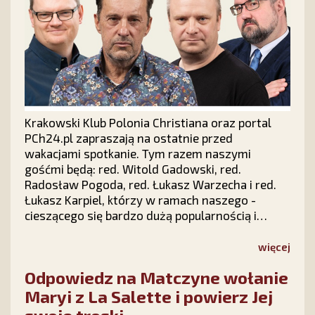
Krakowski Klub Polonia Christiana oraz portal
PCh24.pl zapraszają na ostatnie przed
wakacjami spotkanie. Tym razem naszymi
gośćmi będą: red. Witold Gadowski, red.
Radosław Pogoda, red. Łukasz Warzecha i red.
Łukasz Karpiel, którzy w ramach naszego -
cieszącego się bardzo dużą popularnością i
zainteresowaniem w całej Polsce - cyklu "Prawy
Prosty PLUS" z udziałem publiczności dokonają
więcej
politycznego podsumowania pierwszych sześciu
Odpowiedz na Matczyne wołanie
miesięcy 2026 roku.
Maryi z La Salette i powierz Jej