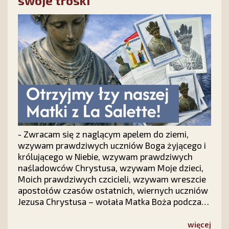
swoje troski
- Zwracam się z naglącym apelem do ziemi,
wzywam prawdziwych uczniów Boga żyjącego i
królującego w Niebie, wzywam prawdziwych
naśladowców Chrystusa, wzywam Moje dzieci,
Moich prawdziwych czcicieli, wzywam wreszcie
apostołów czasów ostatnich, wiernych uczniów
Jezusa Chrystusa – wołała Matka Boża podczas
objawień we francuskim La Salette.
Odpowiedzmy na Jej słowa. Nie pozostańmy
więcej