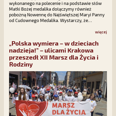
wykonanego na polecenie i na podstawie słów
Matki Bożej medalika dołączymy również
pobożną Nowennę do Najświętszej Maryi Panny
od Cudownego Medalika. Wystarczy, że
wypełnisz krótki formularz na stronie kampanii
Stowarzyszenia Ks. Piotra Skargi „Dar Maryi”
więcej
https://darmaryi.pl/ lub zadzwonisz do nas pod
„Polska wymiera – w dzieciach
numer 12 423 44 23, a Medalik i Nowenna będą
Twoje!
nadzieja!” – ulicami Krakowa
przeszedł XII Marsz dla Życia i
Rodziny