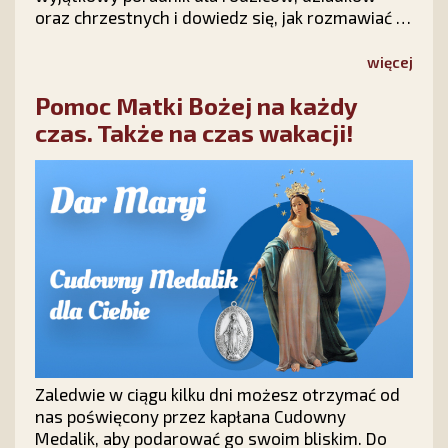
oraz chrzestnych i dowiedz się, jak rozmawiać z
dziećmi o wierze, modlić się o ich nawrócenie i
nie tracić nadziei na ich powrót do Chrystusa.
więcej
Pomoc Matki Bożej na każdy
czas. Także na czas wakacji!
Zaledwie w ciągu kilku dni możesz otrzymać od
nas poświęcony przez kapłana Cudowny
Medalik, aby podarować go swoim bliskim. Do