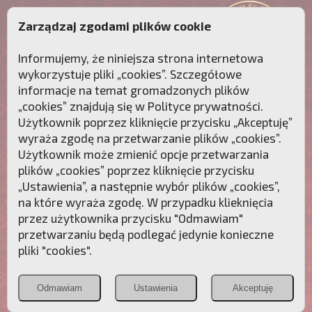
Zarządzaj zgodami plików cookie
Informujemy, że niniejsza strona internetowa
wykorzystuje pliki „cookies”. Szczegółowe
informacje na temat gromadzonych plików
„cookies” znajdują się w
Polityce prywatności
.
Użytkownik poprzez kliknięcie przycisku „Akceptuję”
wyraża zgodę na przetwarzanie plików „cookies”.
Użytkownik może zmienić opcje przetwarzania
plików „cookies” poprzez kliknięcie przycisku
„Ustawienia”, a następnie wybór plików „cookies”,
na które wyraża zgodę. W przypadku klieknięcia
Przebudźmy sumienia Polaków!
przez użytkownika przycisku "Odmawiam"
przetwarzaniu będą podlegać jedynie konieczne
Polonia
Przymierze
PCh24.pl
pliki "cookies".
Christiana
z Maryją
Odmawiam
Ustawienia
Akceptuję
POZNAJ APOSTOLAT FATIMY
WESPRZYJ
NAS