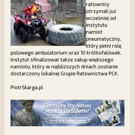
ratownicy
otrzymali już
wcześniej od
Instytutu
namiot
pneumatyczny,
który pełni rolę
polowego ambulatorium oraz 10 krótkofalówek.
Instytut sfinalizował także zakup większego
namiotu, który w najbliższych dniach zostanie
dostarczony lokalnej Grupie Ratownictwa PCK.
PiotrSkarga.pl