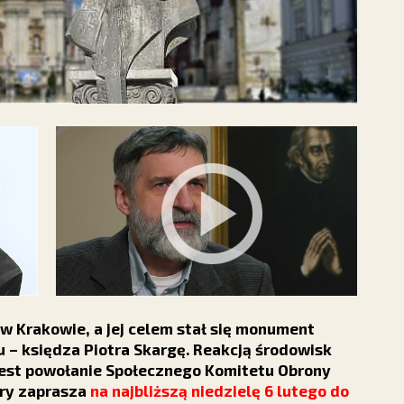
 Krakowie, a jej celem stał się monument
 – księdza Piotra Skargę. Reakcją środowisk
 jest powołanie Społecznego Komitetu Obrony
óry zaprasza
na najbliższą niedzielę 6 lutego do