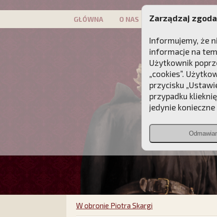
Zarządzaj zgoda
GŁÓWNA
O NAS
PATRON
KAMP
Informujemy, że n
informacje na tem
Użytkownik poprze
„cookies”. Użytko
przycisku „Ustawi
przypadku kliekni
jedynie konieczne p
Odmawia
W obronie Piotra Skargi