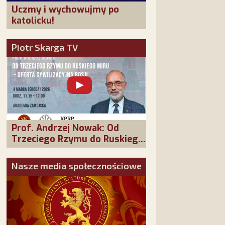
Uczmy i wychowujmy po
katolicku!
Piotr Skarga TV
Prof. Andrzej Nowak: Od
Trzeciego Rzymu do Ruskiego
Miru - oferta cywilizacyjna
Rosji
Nasze media społecznościowe