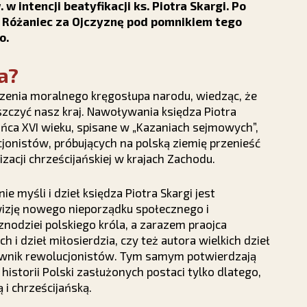
w intencji beatyfikacji ks. Piotra Skargi. Po
Różaniec za Ojczyznę pod pomnikiem tego
o.
a?
szenia moralnego kręgosłupa narodu, wiedząc, że
szczyć nasz kraj. Nawoływania księdza Piotra
ońca XVI wieku, spisane w „Kazaniach sejmowych”,
jonistów, próbujących na polską ziemię przenieść
izacji chrześcijańskiej w krajach Zachodu.
e myśli i dzieł księdza Piotra Skargi jest
wizję nowego nieporządku społecznego i
nodziei polskiego króla, a zarazem praojca
i dzieł miłosierdzia, czy też autora wielkich dzieł
celownik rewolucjonistów. Tym samym potwierdzają
istorii Polski zasłużonych postaci tylko dlatego,
i chrześcijańską.