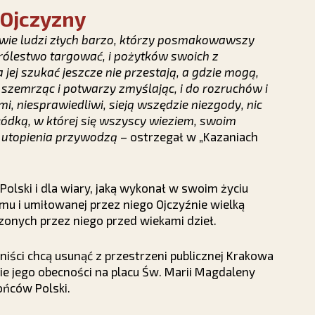
 Ojczyzny
twie ludzi złych barzo, którzy posmakowawszy
królestwo targować, i pożytków swoich z
 jej szukać jeszcze nie przestają, a gdzie mogą,
 szemrząc i potwarzy zmyślając, i do rozruchów i
i, niesprawiedliwi, sieją wszędzie niezgody, nic
 łódką, w której się wszyscy wieziem, swoim
 i utopienia przywodzą
– ostrzegał w „Kazaniach
 Polski i dla wiary, jaką wykonał w swoim życiu
emu i umiłowanej przez niego Ojczyźnie wielką
onych przez niego przed wiekami dzieł.
niści chcą usunąć z przestrzeni publicznej Krakowa
nie jego obecności na placu Św. Marii Magdaleny
ońców Polski.