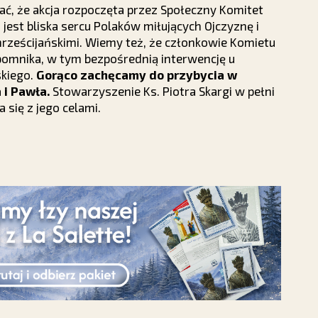
ć, że akcja rozpoczęta przez Społeczny Komitet
jest bliska sercu Polaków miłujących Ojczyznę i
chrześcijańskimi. Wiemy też, że członkowie Komietu
 pomnika, w tym bezpośrednią interwencję u
kiego.
Gorąco zachęcamy do przybycia w
 i Pawła.
Stowarzyszenie Ks. Piotra Skargi w pełni
 się z jego celami.