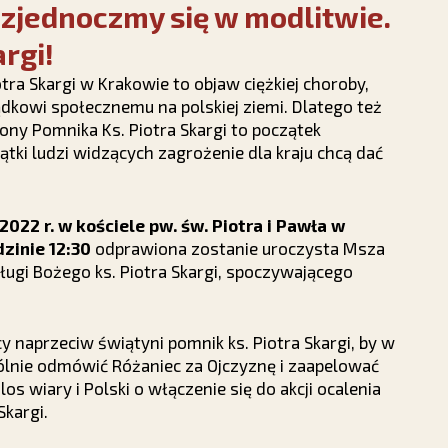
zjednoczmy się w modlitwie.
rgi!
ra Skargi w Krakowie to objaw ciężkiej choroby,
ądkowi społecznemu na polskiej ziemi. Dlatego też
ny Pomnika Ks. Piotra Skargi to początek
tki ludzi widzących zagrożenie dla kraju chcą dać
2022 r. w kościele pw. św. Piotra i Pawła w
zinie 12:30
odprawiona zostanie uroczysta Msza
 Sługi Bożego ks. Piotra Skargi, spoczywającego
y naprzeciw świątyni pomnik ks. Piotra Skargi, by w
ólnie odmówić Różaniec za Ojczyznę i zaapelować
os wiary i Polski o włączenie się do akcji ocalenia
Skargi.