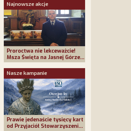
Najnowsze akcje
Proroctwa nie lekceważcie!
Msza Święta na Jasnej Górze –
dziękujemy za Waszą
obecność!
Nasze kampanie
Prawie jedenaście tysięcy kart
od Przyjaciół Stowarzyszenia