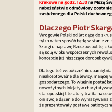
Krakowa na godz. 12:30
na Mszę Św. 
nabożeństwie odmówiony zostanie 
zasłużonego dla Polski duchowneg
Dlaczego Piotr Skarg
Wrogowie Polski od lat dążą do skru
tylko w ten sposób będą w stanie zni
Skargi o naprawę Rzeczpospolitej z k
są solą w oku współczesnych rewoluc
koncepcje już niszczące dorobek cywil
Dlatego też współcześnie upamiętniani
nieakceptowalne dla lewicy, mającej 
gospodarczego. To właśnie postać kaz
nowożytnych inicjatyw charytatywnych 
staropolskiej literatury trafiła na 
oni swoje dążenie do wymazywania z h
że prezentowały postawę patiotyczną 