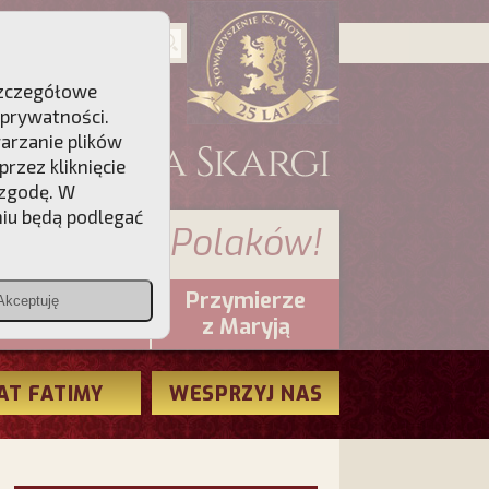
 Szczegółowe
 prywatności
.
warzanie plików
rzez kliknięcie
 zgodę. W
niu będą podlegać
 sumienia Polaków!
Przymierze
Akceptuję
PCh24.pl
z Maryją
AT FATIMY
WESPRZYJ NAS