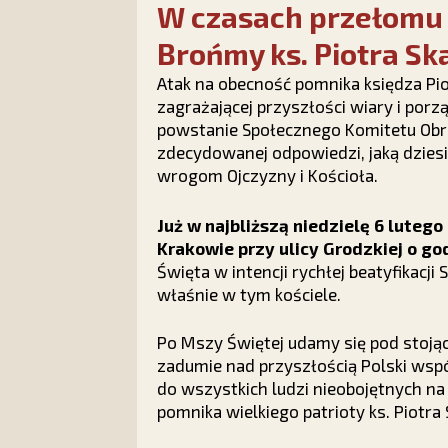
W czasach przełomu 
Brońmy ks. Piotra Ska
Atak na obecność pomnika księdza Piot
zagrażającej przyszłości wiary i porz
powstanie Społecznego Komitetu Obro
zdecydowanej odpowiedzi, jaką dziesią
wrogom Ojczyzny i Kościoła.
Już w najbliższą niedzielę 6 lutego 
Krakowie przy ulicy Grodzkiej o god
Święta w intencji rychłej beatyfikacji
właśnie w tym kościele.
Po Mszy Świętej udamy się pod stojąc
zadumie nad przyszłością Polski wsp
do wszystkich ludzi nieobojętnych na l
pomnika wielkiego patrioty ks. Piotra 