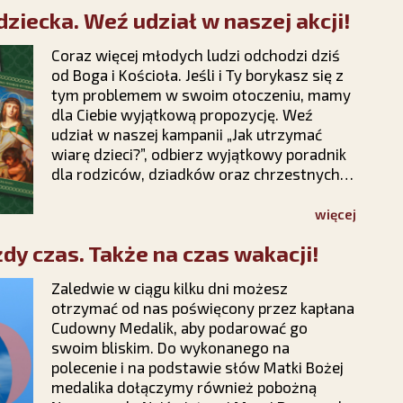
ziecka. Weź udział w naszej akcji!
Coraz więcej młodych ludzi odchodzi dziś
od Boga i Kościoła. Jeśli i Ty borykasz się z
tym problemem w swoim otoczeniu, mamy
dla Ciebie wyjątkową propozycję. Weź
udział w naszej kampanii „Jak utrzymać
wiarę dzieci?”, odbierz wyjątkowy poradnik
dla rodziców, dziadków oraz chrzestnych i
dowiedz się, jak rozmawiać z dziećmi o
wierze, modlić się o ich nawrócenie i nie
więcej
tracić nadziei na ich powrót do Chrystusa.
dy czas. Także na czas wakacji!
Zaledwie w ciągu kilku dni możesz
otrzymać od nas poświęcony przez kapłana
Cudowny Medalik, aby podarować go
swoim bliskim. Do wykonanego na
polecenie i na podstawie słów Matki Bożej
medalika dołączymy również pobożną