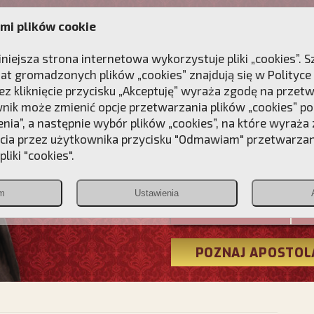
mi plików cookie
ANIE
DLA DUSZY
NAGRODA
KONTAKT
iniejsza strona internetowa wykorzystuje pliki „cookies”.
at gromadzonych plików „cookies” znajdują się w
Polityce
z kliknięcie przycisku „Akceptuję” wyraża zgodę na przet
wnik może zmienić opcje przetwarzania plików „cookies” pop
enia”, a następnie wybór plików „cookies”, na które wyraża
ęcia przez użytkownika przycisku "Odmawiam" przetwarza
Przebudźmy
liki "cookies".
Polonia
m
Ustawienia
Christiana
POZNAJ APOSTOL