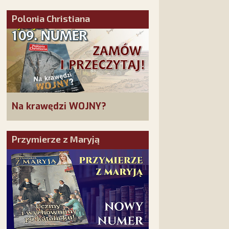
złożonych w La Salette!
Polonia Christiana
Na krawędzi WOJNY?
Przymierze z Maryją