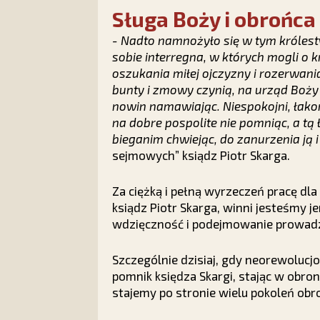
Sługa Boży i obrońca
- Nadto namnożyło się w tym króles
sobie interregna, w których mogli o 
oszukania miłej ojczyzny i rozerwania
bunty i zmowy czynią, na urząd Boży
nowin namawiając. Niespokojni, łakom
na dobre pospolite nie pomniąc, a tą
bieganim chwiejąc, do zanurzenia ją
sejmowych” ksiądz Piotr Skarga.
Za ciężką i pełną wyrzeczeń pracę dla
ksiądz Piotr Skarga, winni jesteśmy j
wdzięczność i podejmowanie prowadz
Szczególnie dzisiaj, gdy neorewolucjo
pomnik księdza Skargi, stając w obro
stajemy po stronie wielu pokoleń obr