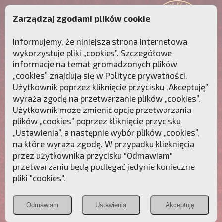
Zarządzaj zgodami plików cookie
Informujemy, że niniejsza strona internetowa
wykorzystuje pliki „cookies”. Szczegółowe
informacje na temat gromadzonych plików
„cookies” znajdują się w
Polityce prywatności
.
Użytkownik poprzez kliknięcie przycisku „Akceptuję”
wyraża zgodę na przetwarzanie plików „cookies”.
Użytkownik może zmienić opcje przetwarzania
plików „cookies” poprzez kliknięcie przycisku
„Ustawienia”, a następnie wybór plików „cookies”,
na które wyraża zgodę. W przypadku klieknięcia
Przebudźmy sumienia Polaków!
przez użytkownika przycisku "Odmawiam"
przetwarzaniu będą podlegać jedynie konieczne
Polonia
Przymierze
PCh24.pl
pliki "cookies".
Christiana
z Maryją
Odmawiam
Ustawienia
Akceptuję
POZNAJ APOSTOLAT FATIMY
WESPRZYJ
NAS