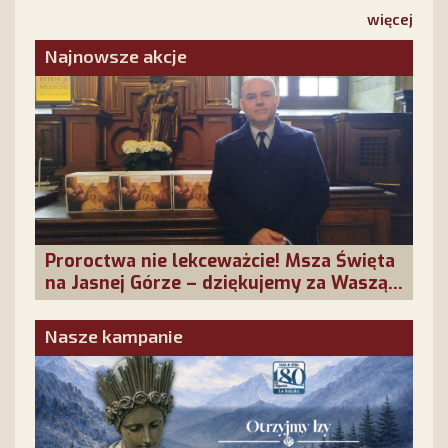
Odpowiedzmy na Jej słowa. Nie pozostańmy
więcej
obojętni!
Najnowsze akcje
Proroctwa nie lekceważcie! Msza Święta
na Jasnej Górze – dziękujemy za Waszą
obecność!
Nasze kampanie