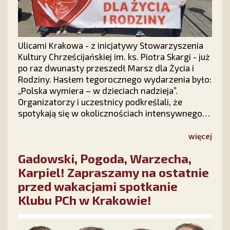
Ulicami Krakowa - z inicjatywy Stowarzyszenia
Kultury Chrześcijańskiej im. ks. Piotra Skargi - już
po raz dwunasty przeszedł Marsz dla Życia i
Rodziny. Hasłem tegorocznego wydarzenia było:
„Polska wymiera – w dzieciach nadzieja”.
Organizatorzy i uczestnicy podkreślali, że
spotykają się w okolicznościach intensywnego
ataku politycznego na instytucję rodziny, ale
radosna atmosfera marszu podtrzymuje
więcej
nadzieję, że polska rodzina – Bogiem silna –
Gadowski, Pogoda, Warzecha,
pokona wszelkie przeciwności.
Karpiel! Zapraszamy na ostatnie
przed wakacjami spotkanie
Klubu PCh w Krakowie!