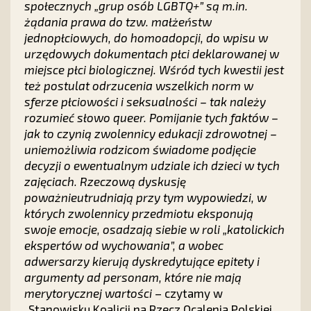
społecznych „grup osób LGBTQ+” są m.in.
żądania prawa do tzw. małżeństw
jednopłciowych, do homoadopcji, do wpisu w
urzędowych dokumentach płci deklarowanej w
miejsce płci biologicznej. Wśród tych kwestii jest
też postulat odrzucenia wszelkich norm w
sferze płciowości i seksualności – tak należy
rozumieć słowo queer. Pomijanie tych faktów –
jak to czynią zwolennicy edukacji zdrowotnej –
uniemożliwia rodzicom świadome podjęcie
decyzji o ewentualnym udziale ich dzieci w tych
zajęciach. Rzeczową dyskusję
poważnieutrudniają przy tym wypowiedzi, w
których zwolennicy przedmiotu eksponują
swoje emocje, osadzają siebie w roli „katolickich
ekspertów od wychowania”, a wobec
adwersarzy kierują dyskredytujące epitety i
argumenty ad personam, które nie mają
merytorycznej wartości
– czytamy w
„Stanowisku Koalicji na Rzecz Ocalenia Polskiej