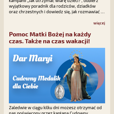
kampanii „Jak utrzymać wiarę dzieci?”, odbierz
wyjątkowy poradnik dla rodziców, dziadków
oraz chrzestnych i dowiedz się, jak rozmawiać z
dziećmi o wierze, modlić się o ich nawrócenie i
nie tracić nadziei na ich powrót do Chrystusa.
więcej
Pomoc Matki Bożej na każdy
czas. Także na czas wakacji!
Zaledwie w ciągu kilku dni możesz otrzymać od
nas poświęcony przez kapłana Cudowny