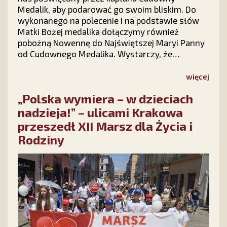
Medalik, aby podarować go swoim bliskim. Do
wykonanego na polecenie i na podstawie słów
Matki Bożej medalika dołączymy również
pobożną Nowennę do Najświętszej Maryi Panny
od Cudownego Medalika. Wystarczy, że
wypełnisz krótki formularz na stronie kampanii
Stowarzyszenia Ks. Piotra Skargi „Dar Maryi”
więcej
https://darmaryi.pl/ lub zadzwonisz do nas pod
„Polska wymiera – w dzieciach
numer 12 423 44 23, a Medalik i Nowenna będą
Twoje!
nadzieja!” – ulicami Krakowa
przeszedł XII Marsz dla Życia i
Rodziny