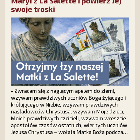
Maryi z La Salette i powierz Jej
swoje troski
- Zwracam się z naglącym apelem do ziemi,
wzywam prawdziwych uczniów Boga żyjącego i
królującego w Niebie, wzywam prawdziwych
naśladowców Chrystusa, wzywam Moje dzieci,
Moich prawdziwych czcicieli, wzywam wreszcie
apostołów czasów ostatnich, wiernych uczniów
Jezusa Chrystusa – wołała Matka Boża podczas
objawień we francuskim La Salette.