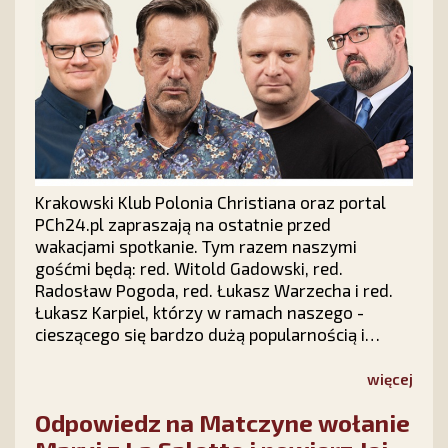
Krakowski Klub Polonia Christiana oraz portal
PCh24.pl zapraszają na ostatnie przed
wakacjami spotkanie. Tym razem naszymi
gośćmi będą: red. Witold Gadowski, red.
Radosław Pogoda, red. Łukasz Warzecha i red.
Łukasz Karpiel, którzy w ramach naszego -
cieszącego się bardzo dużą popularnością i
zainteresowaniem w całej Polsce - cyklu "Prawy
Prosty PLUS" z udziałem publiczności dokonają
więcej
politycznego podsumowania pierwszych sześciu
Odpowiedz na Matczyne wołanie
miesięcy 2026 roku.