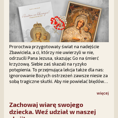
Proroctwa przygotowały świat na nadejście
Zbawiciela, a ci, którzy nie uwierzyli w nie,
odrzucili Pana Jezusa, skazując Go na śmierć
krzyżową. Siebie zaś skazali na ryzyko
potępienia. To przejmująca lekcja także dla nas:
ignorowanie Bożych ostrzeżeń zawsze niesie za
sobą tragiczne skutki. Aby nie powielać błędów
historii i nauczyć się odczytywać znaki czasów,
warto sięgnąć po wyjątkową książkę „Proroctwa
więcej
nie lekceważcie! Przepowiednie dla Polski”.
Zachowaj wiarę swojego
dziecka. Weź udział w naszej