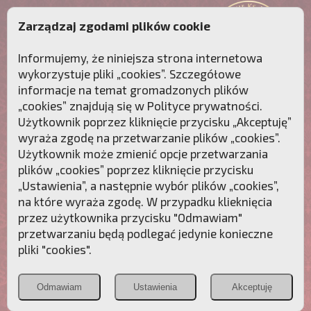
Zarządzaj zgodami plików cookie
Informujemy, że niniejsza strona internetowa
wykorzystuje pliki „cookies”. Szczegółowe
informacje na temat gromadzonych plików
„cookies” znajdują się w
Polityce prywatności
.
Użytkownik poprzez kliknięcie przycisku „Akceptuję”
wyraża zgodę na przetwarzanie plików „cookies”.
Użytkownik może zmienić opcje przetwarzania
plików „cookies” poprzez kliknięcie przycisku
„Ustawienia”, a następnie wybór plików „cookies”,
na które wyraża zgodę. W przypadku klieknięcia
Przebudźmy sumienia Polaków!
przez użytkownika przycisku "Odmawiam"
przetwarzaniu będą podlegać jedynie konieczne
Polonia
Przymierze
PCh24.pl
pliki "cookies".
Christiana
z Maryją
Odmawiam
Ustawienia
Akceptuję
POZNAJ APOSTOLAT FATIMY
WESPRZYJ
NAS