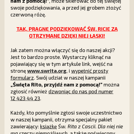
nam z pomocą!”
, może skierować do tej świętej
swoje podziękowania, a przed jej grobem złożyć
czerwoną różę.
TAK, PRAGNĘ PODZIĘKOWAĆ ŚW. RICIE ZA
OTRZYMANE DZIĘKI NIEJ ŁASKI!
Jak zatem można włączyć się do naszej akcji?
Jest to bardzo proste. Wystarczy kliknąć na
pojawiający się w tym artykule link, wejść na
stronę
www.swrita.org
, i
wypełnić prosty
formularz
. Swój udział w naszej kampanii
„Święta Rito, przyjdź nam z pomocą!”
można
zgłosić również
dzwoniąc do nas pod numer
12 423 44 23
.
Każdy, kto pomyślnie zgłosi swoje uczestnictwo
w naszej kampanii, otrzyma specjalny pakiet
zawierający:
książkę
Św. Rita z Cascii. Dla niej nie
ma rzeczy niemożliwych
, a także poświęcony