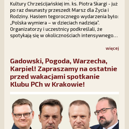
Kultury Chrześcijańskiej im. ks. Piotra Skargi - już
po raz dwunasty przeszedł Marsz dla Życia i
Rodziny. Hasłem tegorocznego wydarzenia było:
„Polska wymiera – w dzieciach nadzieja”.
Organizatorzy i uczestnicy podkreślali, że
spotykają się w okolicznościach intensywnego
ataku politycznego na instytucję rodziny, ale
radosna atmosfera marszu podtrzymuje
więcej
nadzieję, że polska rodzina – Bogiem silna –
Gadowski, Pogoda, Warzecha,
pokona wszelkie przeciwności.
Karpiel! Zapraszamy na ostatnie
przed wakacjami spotkanie
Klubu PCh w Krakowie!