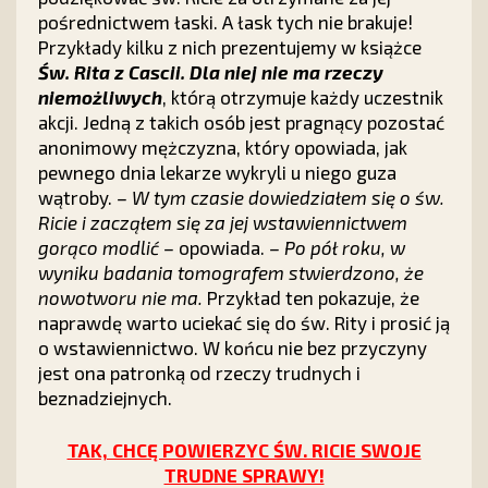
pośrednictwem łaski. A łask tych nie brakuje!
Przykłady kilku z nich prezentujemy w książce
Św. Rita z Cascii. Dla niej nie ma rzeczy
niemożliwych
, którą otrzymuje każdy uczestnik
akcji. Jedną z takich osób jest pragnący pozostać
anonimowy mężczyzna, który opowiada, jak
pewnego dnia lekarze wykryli u niego guza
wątroby.
– W tym czasie dowiedziałem się o św.
Ricie i zacząłem się za jej wstawiennictwem
gorąco modlić –
opowiada.
– Po pół roku, w
wyniku badania tomografem stwierdzono, że
nowotworu nie ma.
Przykład ten pokazuje, że
naprawdę warto uciekać się do św. Rity i prosić ją
o wstawiennictwo. W końcu nie bez przyczyny
jest ona patronką od rzeczy trudnych i
beznadziejnych.
TAK, CHCĘ POWIERZYC ŚW. RICIE SWOJE
TRUDNE SPRAWY!