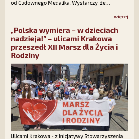
od Cudownego Medalika. Wystarczy, że
wypełnisz krótki formularz na stronie kampanii
Stowarzyszenia Ks. Piotra Skargi „Dar Maryi”
więcej
https://darmaryi.pl/ lub zadzwonisz do nas pod
„Polska wymiera – w dzieciach
numer 12 423 44 23, a Medalik i Nowenna będą
Twoje!
nadzieja!” – ulicami Krakowa
przeszedł XII Marsz dla Życia i
Rodziny
Ulicami Krakowa - z inicjatywy Stowarzyszenia