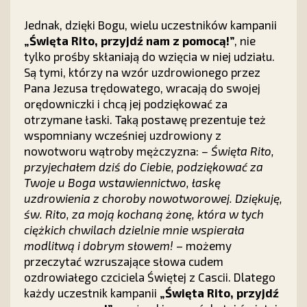
Jednak, dzięki Bogu, wielu uczestników kampanii
„Święta Rito, przyjdź nam z pomocą!”
, nie
tylko prośby skłaniają do wzięcia w niej udziału.
Są tymi, którzy na wzór uzdrowionego przez
Pana Jezusa trędowatego, wracają do swojej
orędowniczki i chcą jej podziękować za
otrzymane łaski. Taką postawę prezentuje też
wspomniany wcześniej uzdrowiony z
nowotworu wątroby mężczyzna:
– Święta Rito,
przyjechałem dziś do Ciebie, podziękować za
Twoje u Boga wstawiennictwo, łaskę
uzdrowienia z choroby nowotworowej. Dziękuję,
św. Rito, za moją kochaną żonę, która w tych
ciężkich chwilach dzielnie mnie wspierała
modlitwą i dobrym słowem!
– możemy
przeczytać wzruszające słowa cudem
ozdrowiałego czciciela Świętej z Cascii. Dlatego
każdy uczestnik kampanii
„Święta Rito, przyjdź