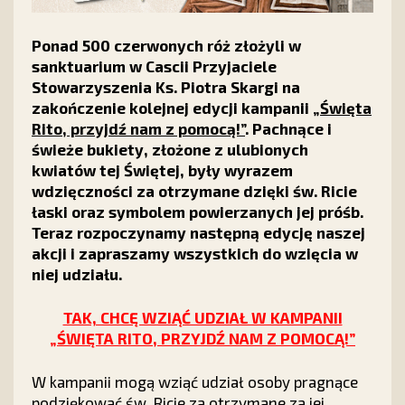
Ponad 500 czerwonych róż złożyli w
sanktuarium w Cascii Przyjaciele
Stowarzyszenia Ks. Piotra Skargi na
zakończenie kolejnej edycji kampanii
„Święta
Rito, przyjdź nam z pomocą!”
. Pachnące i
świeże bukiety, złożone z ulubionych
kwiatów tej Świętej, były wyrazem
wdzięczności za otrzymane dzięki św. Ricie
łaski oraz symbolem powierzanych jej próśb.
Teraz rozpoczynamy następną edycję naszej
akcji i zapraszamy wszystkich do wzięcia w
niej udziału.
TAK, CHCĘ WZIĄĆ UDZIAŁ W KAMPANII
„ŚWIĘTA RITO, PRZYJDŹ NAM Z POMOCĄ!”
W kampanii mogą wziąć udział osoby pragnące
podziękować św. Ricie za otrzymane za jej