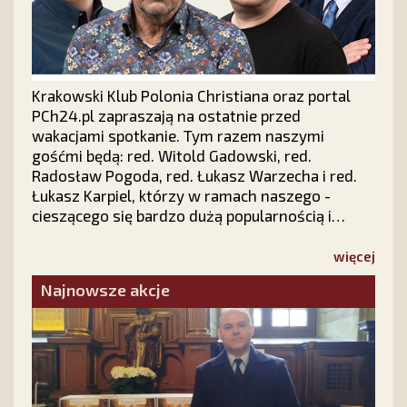
Krakowski Klub Polonia Christiana oraz portal
PCh24.pl zapraszają na ostatnie przed
wakacjami spotkanie. Tym razem naszymi
gośćmi będą: red. Witold Gadowski, red.
Radosław Pogoda, red. Łukasz Warzecha i red.
Łukasz Karpiel, którzy w ramach naszego -
cieszącego się bardzo dużą popularnością i
zainteresowaniem w całej Polsce - cyklu "Prawy
Prosty PLUS" z udziałem publiczności dokonają
więcej
politycznego podsumowania pierwszych sześciu
Najnowsze akcje
miesięcy 2026 roku.