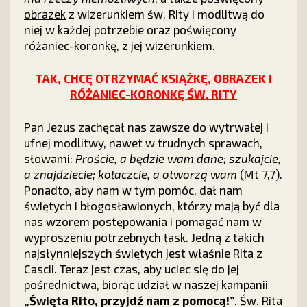
obrazek
z wizerunkiem św. Rity i modlitwą do
niej w każdej potrzebie oraz poświęcony
różaniec-koronkę
, z jej wizerunkiem.
TAK, CHCĘ OTRZYMAĆ KSIĄŻKĘ, OBRAZEK I
RÓŻANIEC-KORONKĘ ŚW. RITY
Pan Jezus zachęcał nas zawsze do wytrwałej i
ufnej modlitwy, nawet w trudnych sprawach,
słowami:
Proście, a będzie wam dane; szukajcie,
a znajdziecie; kołaczcie, a otworzą wam
(Mt 7,7).
Ponadto, aby nam w tym pomóc, dał nam
świętych i błogosławionych, którzy mają być dla
nas wzorem postępowania i pomagać nam w
wyproszeniu potrzebnych łask. Jedną z takich
najsłynniejszych świętych jest właśnie Rita z
Cascii. Teraz jest czas, aby uciec się do jej
pośrednictwa, biorąc udział w naszej kampanii
„Święta Rito, przyjdź nam z pomocą!”
. Św. Rita