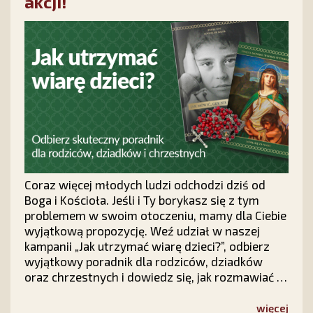
akcji!
Coraz więcej młodych ludzi odchodzi dziś od
Boga i Kościoła. Jeśli i Ty borykasz się z tym
problemem w swoim otoczeniu, mamy dla Ciebie
wyjątkową propozycję. Weź udział w naszej
kampanii „Jak utrzymać wiarę dzieci?”, odbierz
wyjątkowy poradnik dla rodziców, dziadków
oraz chrzestnych i dowiedz się, jak rozmawiać z
dziećmi o wierze, modlić się o ich nawrócenie i
nie tracić nadziei na ich powrót do Chrystusa.
więcej