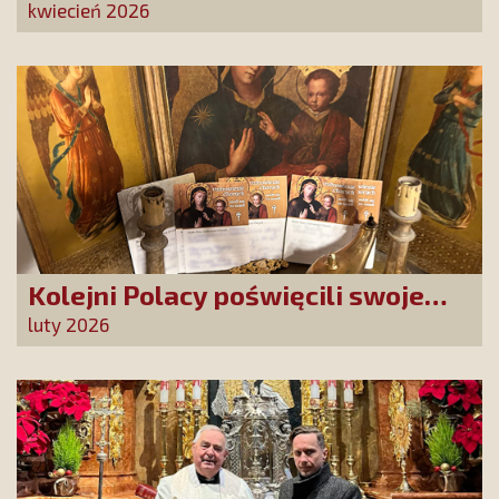
Święta na Jasnej Górze –
kwiecień 2026
dziękujemy za Waszą obecność!
Kolejni Polacy poświęcili swoje
sprawy Matce Bożej Uzdrowienie
luty 2026
Chorych!