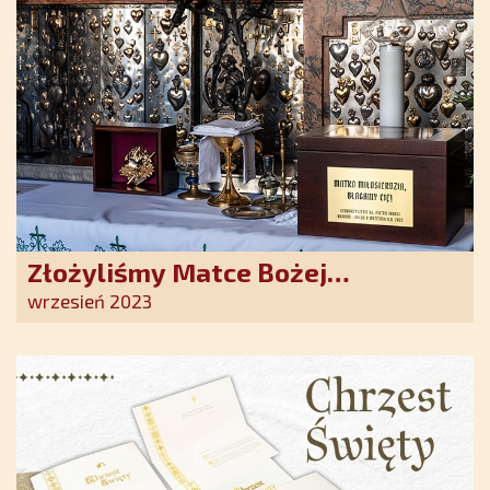
Złożyliśmy Matce Bożej
Ostrobramskiej pozłacane wotum
wrzesień 2023