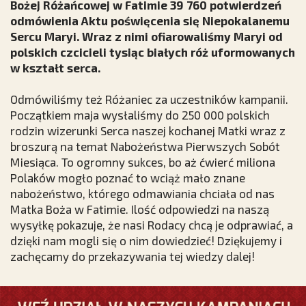
Bożej Różańcowej w Fatimie 39 760 potwierdzeń
odmówienia Aktu poświęcenia się Niepokalanemu
Sercu Maryi. Wraz z nimi ofiarowaliśmy Maryi od
polskich czcicieli tysiąc białych róż uformowanych
w kształt serca.
Odmówiliśmy też Różaniec za uczestników kampanii.
Początkiem maja wysłaliśmy do 250 000 polskich
rodzin wizerunki Serca naszej kochanej Matki wraz z
broszurą na temat Nabożeństwa Pierwszych Sobót
Miesiąca. To ogromny sukces, bo aż ćwierć miliona
Polaków mogło poznać to wciąż mało znane
nabożeństwo, którego odmawiania chciała od nas
Matka Boża w Fatimie. Ilość odpowiedzi na naszą
wysyłkę pokazuje, że nasi Rodacy chcą je odprawiać, a
dzięki nam mogli się o nim dowiedzieć! Dziękujemy i
zachęcamy do przekazywania tej wiedzy dalej!