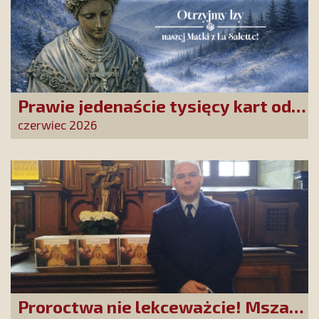
Prawie jedenaście tysięcy kart od
Przyjaciół Stowarzyszenia
czerwiec 2026
złożonych w La Salette!
Proroctwa nie lekceważcie! Msza