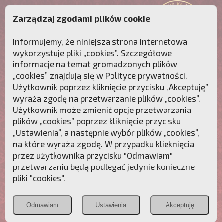
Zarządzaj zgodami plików cookie
Informujemy, że niniejsza strona internetowa
wykorzystuje pliki „cookies”. Szczegółowe
informacje na temat gromadzonych plików
„cookies” znajdują się w
Polityce prywatności
.
Użytkownik poprzez kliknięcie przycisku „Akceptuję”
wyraża zgodę na przetwarzanie plików „cookies”.
Użytkownik może zmienić opcje przetwarzania
plików „cookies” poprzez kliknięcie przycisku
„Ustawienia”, a następnie wybór plików „cookies”,
na które wyraża zgodę. W przypadku klieknięcia
Przebudźmy sumienia Polaków!
przez użytkownika przycisku "Odmawiam"
przetwarzaniu będą podlegać jedynie konieczne
Polonia
Przymierze
PCh24.pl
pliki "cookies".
Christiana
z Maryją
Odmawiam
Ustawienia
Akceptuję
POZNAJ APOSTOLAT FATIMY
WESPRZYJ
NAS