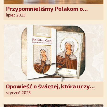
Przypomnieliśmy Polakom o
obecności Anioła Stróża!
lipiec 2025
Opowieść o świętej, która uczy
szczerego oddania się Bogu.
styczeń 2025
Duchowe wzmocnienie i światło
nadziei w XXI wieku