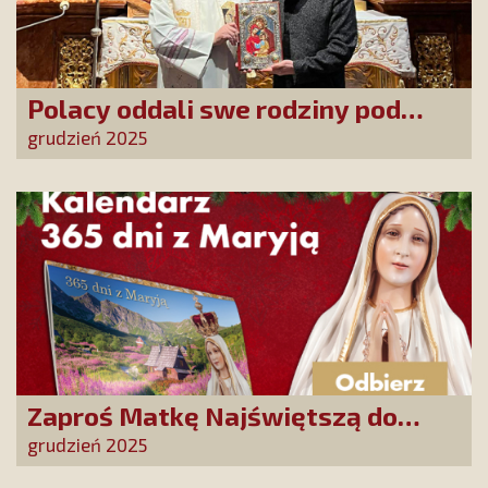
Polacy oddali swe rodziny pod
opiekę Najświętszej Rodziny!
grudzień 2025
Zaproś Matkę Najświętszą do
swojego domu! Odbierz kalendarz
grudzień 2025
„365 dni z Maryją”