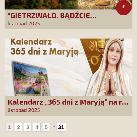
"GIETRZWAŁD. BĄDŹCIE
POLAKAMI". Wesprzyj produkcję
listopad 2025
nowego filmu PCh24 TV
Kalendarz „365 dni z Maryją” na rok
2026 już dostępny! Nowa edycja
listopad 2025
zawiera wyjątkowy temat
przewodni
...
1
2
3
4
5
31