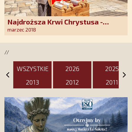
Najdroższa Krwi Chrystusa -
wybaw nas!
marzec 2018
//
WSZYSTKIE
2026
2025
2013
2012
2011