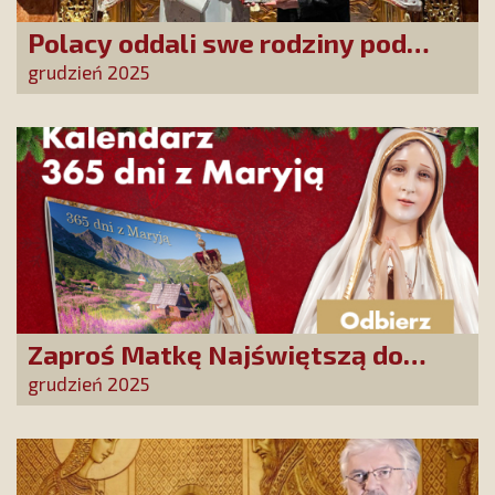
Polacy oddali swe rodziny pod
opiekę Najświętszej Rodziny!
grudzień 2025
Zaproś Matkę Najświętszą do
swojego domu! Odbierz kalendarz
grudzień 2025
„365 dni z Maryją”