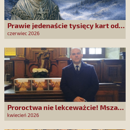
Prawie jedenaście tysięcy kart od
Przyjaciół Stowarzyszenia
czerwiec 2026
złożonych w La Salette!
Proroctwa nie lekceważcie! Msza
Święta na Jasnej Górze –
kwiecień 2026
dziękujemy za Waszą obecność!