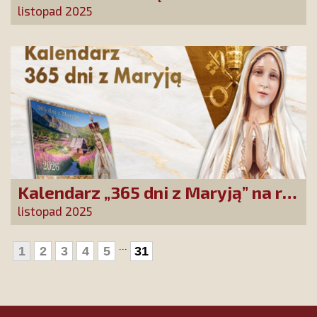
POLAKAMI". Wesprzyj produkcję
listopad 2025
nowego filmu PCh24 TV
Kalendarz „365 dni z Maryją” na rok
2026 już dostępny! Nowa edycja
listopad 2025
zawiera wyjątkowy temat
przewodni
...
1
2
3
4
5
31