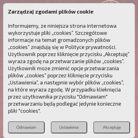
Zarządzaj zgodami plików cookie
Informujemy, że niniejsza strona internetowa
wykorzystuje pliki „cookies”. Szczegółowe
informacje na temat gromadzonych plików
„cookies” znajdują się w
Polityce prywatności
.
Użytkownik poprzez kliknięcie przycisku „Akceptuję”
wyraża zgodę na przetwarzanie plików „cookies”.
Użytkownik może zmienić opcje przetwarzania
plików „cookies” poprzez kliknięcie przycisku
„Ustawienia”, a następnie wybór plików „cookies”,
na które wyraża zgodę. W przypadku klieknięcia
Przebudźmy sumienia Polaków!
przez użytkownika przycisku "Odmawiam"
przetwarzaniu będą podlegać jedynie konieczne
Polonia
Przymierze
PCh24.pl
pliki "cookies".
Christiana
z Maryją
Odmawiam
Ustawienia
Akceptuję
POZNAJ APOSTOLAT FATIMY
WESPRZYJ
NAS