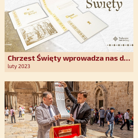
Chrzest Święty wprowadza nas do
wspólnoty Kościoła. Nasz pakiet
luty 2023
jest przygotowany na ten
wyjątkowy dzień