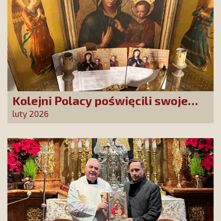
Kolejni Polacy poświęcili swoje
sprawy Matce Bożej Uzdrowienie
luty 2026
Chorych!