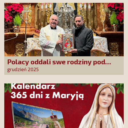
Polacy oddali swe rodziny pod
opiekę Najświętszej Rodziny!
grudzień 2025