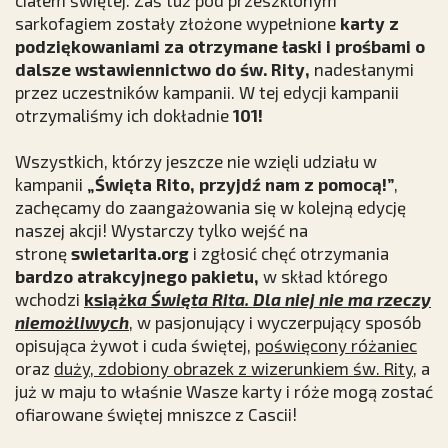
sarkofagiem zostały złożone wypełnione
karty z
podziękowaniami za otrzymane łaski i prośbami o
dalsze wstawiennictwo do św. Rity,
nadesłanymi
przez uczestników kampanii. W tej edycji kampanii
otrzymaliśmy ich dokładnie
101!
Wszystkich, którzy jeszcze nie wzięli udziału w
kampanii
„Święta Rito, przyjdź nam z pomocą!”
,
zachęcamy do zaangażowania się w kolejną edycję
naszej akcji! Wystarczy tylko wejść na
stronę
swietarita.or
g
i zgłosić chęć otrzymania
bardzo atrakcyjnego pakietu,
w skład którego
wchodzi
książk
a
Święta Rita. Dla niej nie ma rzeczy
niemożliwych
, w pasjonujący i wyczerpujący sposób
opisująca żywot i cuda świętej,
poświęcony różaniec
oraz
duży, zdobiony obrazek z wizerunkiem św. Rity
, a
już w maju to właśnie Wasze karty i róże mogą zostać
ofiarowane świętej mniszce z Cascii!