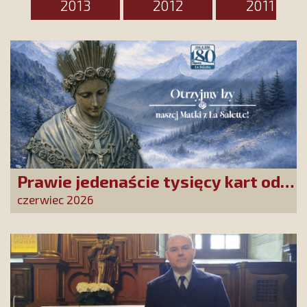
2013
2012
2011
Prawie jedenaście tysięcy kart od
Przyjaciół Stowarzyszenia
czerwiec 2026
złożonych w La Salette!