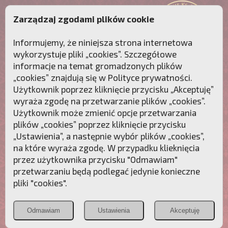
Zarządzaj zgodami plików cookie
Informujemy, że niniejsza strona internetowa
wykorzystuje pliki „cookies”. Szczegółowe
informacje na temat gromadzonych plików
„cookies” znajdują się w
Polityce prywatności
.
Użytkownik poprzez kliknięcie przycisku „Akceptuję”
wyraża zgodę na przetwarzanie plików „cookies”.
Użytkownik może zmienić opcje przetwarzania
plików „cookies” poprzez kliknięcie przycisku
„Ustawienia”, a następnie wybór plików „cookies”,
na które wyraża zgodę. W przypadku klieknięcia
Przebudźmy sumienia Polaków!
przez użytkownika przycisku "Odmawiam"
przetwarzaniu będą podlegać jedynie konieczne
Polonia
Przymierze
PCh24.pl
pliki "cookies".
Christiana
z Maryją
Odmawiam
Ustawienia
Akceptuję
POZNAJ APOSTOLAT FATIMY
WESPRZYJ
NAS