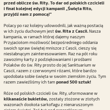
przed oblicze św. Rity. To dar od polskich czcicieli
i finał kolejnej edycji kampanii „Święta Rito,
przyjdź nam z pomocą!”
Polacy po raz kolejny udowodnili, jak ważną postacią
w ich życiu duchowym jest
św. Rita z Cascii.
Nasza
kampania, w ramach której dajemy naszym
Przyjaciołom możliwość bezpośredniego oddania
swoich spraw świętej mniszce z Cascii, cieszy się
niesłabnącym zainteresowaniem. Raz na pół roku
zawozimy karty z podziękowaniami i prośbami
Polaków do św. Rity prosto do jej Sanktuarium w
Cascii, razem z czerwonymi różami, które bardzo
upodobała sobie święta w swoim ziemskim życiu. Tym
razem zawieźliśmy ich tam
ponad 500 sztuk!
Róże od polskich czcicieli św. Rity, uformowane w
kilkanaście bukietów,
zostały złożone w złotych
wazonach dookoła sarkofagu z nienaruszonym
ciałem świętej. Zaś tuż pod przeszklonym