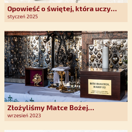
Opowieść o świętej, która uczy
szczerego oddania się Bogu.
styczeń 2025
Duchowe wzmocnienie i światło
nadziei w XXI wieku
Złożyliśmy Matce Bożej
Ostrobramskiej pozłacane wotum
wrzesień 2023