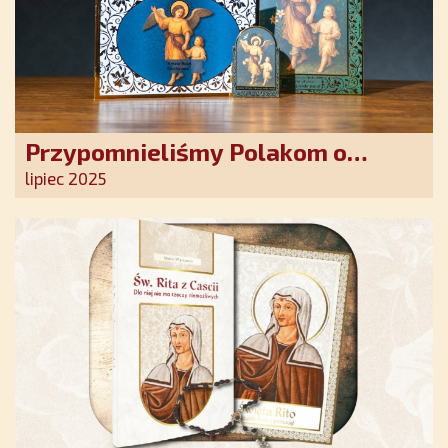
Przypomnieliśmy Polakom o
obecności Anioła Stróża!
lipiec 2025