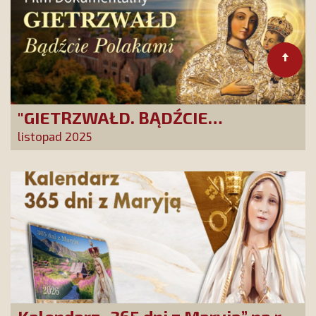
"GIETRZWAŁD. BĄDŹCIE
POLAKAMI". Wesprzyj produkcję
listopad 2025
nowego filmu PCh24 TV