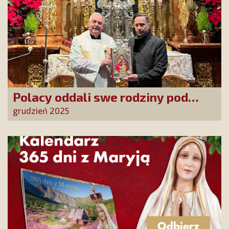
Polacy oddali swe rodziny pod
opiekę Najświętszej Rodziny!
grudzień 2025