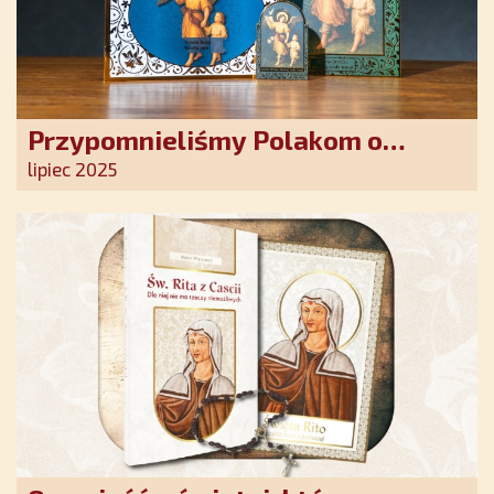
Przypomnieliśmy Polakom o
obecności Anioła Stróża!
lipiec 2025