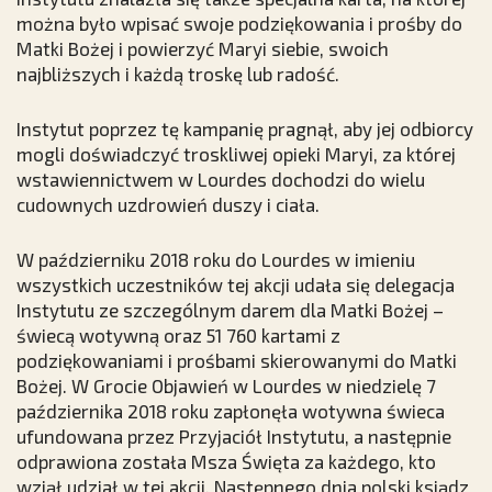
można było wpisać swoje podziękowania i prośby do
Matki Bożej i powierzyć Maryi siebie, swoich
najbliższych i każdą troskę lub radość.
Instytut poprzez tę kampanię pragnął, aby jej odbiorcy
mogli doświadczyć troskliwej opieki Maryi, za której
wstawiennictwem w Lourdes dochodzi do wielu
cudownych uzdrowień duszy i ciała.
W październiku 2018 roku do Lourdes w imieniu
wszystkich uczestników tej akcji udała się delegacja
Instytutu ze szczególnym darem dla Matki Bożej –
świecą wotywną oraz 51 760 kartami z
podziękowaniami i prośbami skierowanymi do Matki
Bożej. W Grocie Objawień w Lourdes w niedzielę 7
października 2018 roku zapłonęła wotywna świeca
ufundowana przez Przyjaciół Instytutu, a następnie
odprawiona została Msza Święta za każdego, kto
wziął udział w tej akcji. Następnego dnia polski ksiądz