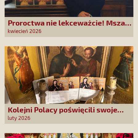
Proroctwa nie lekceważcie! Msza
Święta na Jasnej Górze –
kwiecień 2026
dziękujemy za Waszą obecność!
Kolejni Polacy poświęcili swoje
sprawy Matce Bożej Uzdrowienie
luty 2026
Chorych!