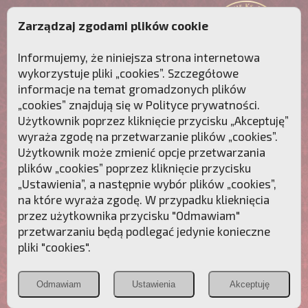
Zarządzaj zgodami plików cookie
Informujemy, że niniejsza strona internetowa
wykorzystuje pliki „cookies”. Szczegółowe
informacje na temat gromadzonych plików
„cookies” znajdują się w
Polityce prywatności
.
Użytkownik poprzez kliknięcie przycisku „Akceptuję”
wyraża zgodę na przetwarzanie plików „cookies”.
Użytkownik może zmienić opcje przetwarzania
plików „cookies” poprzez kliknięcie przycisku
„Ustawienia”, a następnie wybór plików „cookies”,
na które wyraża zgodę. W przypadku klieknięcia
Przebudźmy sumienia Polaków!
przez użytkownika przycisku "Odmawiam"
przetwarzaniu będą podlegać jedynie konieczne
Polonia
Przymierze
PCh24.pl
pliki "cookies".
Christiana
z Maryją
Odmawiam
Ustawienia
Akceptuję
POZNAJ APOSTOLAT FATIMY
WESPRZYJ
NAS