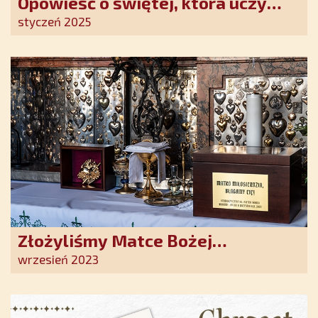
Opowieść o świętej, która uczy
szczerego oddania się Bogu.
styczeń 2025
Duchowe wzmocnienie i światło
nadziei w XXI wieku
Złożyliśmy Matce Bożej
Ostrobramskiej pozłacane wotum
wrzesień 2023