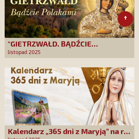
"GIETRZWAŁD. BĄDŹCIE
POLAKAMI". Wesprzyj produkcję
listopad 2025
nowego filmu PCh24 TV
Kalendarz „365 dni z Maryją” na rok