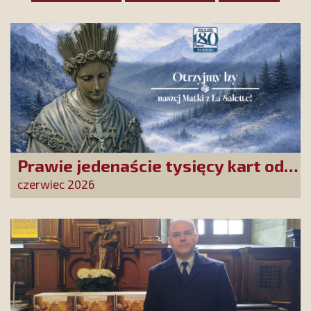
Prawie jedenaście tysięcy kart od
Przyjaciół Stowarzyszenia
czerwiec 2026
złożonych w La Salette!