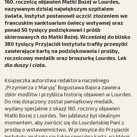
160. rocznicę objawień Matki Bożej w Lourdes,
nazywanym dzisiaj największym szpitalem
świata, Instytut postanowił uczcić złożeniem we
francuskim sanktuarium świecy wotywnej oraz
ponad 50 tysięcy podziękowań i próśb
skierowanych do Matki Bożej. Wcześniej do blisko
380 tysięcy Przyjaciół Instytutu trafiły przesyłki
zawierające kartę na podziękowania i prośby,
rocznicowy medalik oraz broszurkę
Lourdes. Lek
dla duszy i ciała
.
Książeczka autorstwa redaktora naczelnego
„Przymierza z Maryją” Bogusława Bajora zawiera
zbiór modlitw i przybliża historię objawień w Lourdes.
Do niej dołączony został pamiątkowy medalik,
wydany specjalnie z okazji 160. rocznicy objawień
Matki Bożej z Lourdes. Ten jubileusz był idealnym
momentem, aby zwrócić się do Lourdeńskiej Pani z
prośbą o wstawiennictwo. W przesyłce do Przyjaciół
Instytutu znalazła się także specjalna karta, na której