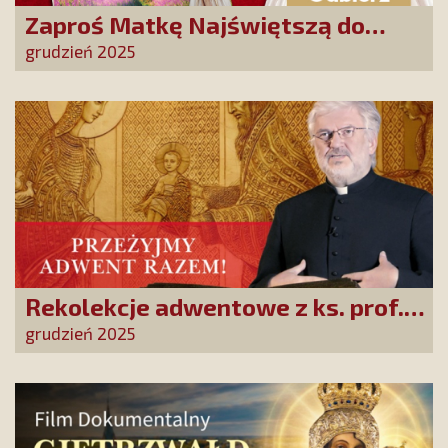
Zaproś Matkę Najświętszą do
swojego domu! Odbierz kalendarz
grudzień 2025
„365 dni z Maryją”
Rekolekcje adwentowe z ks. prof.
Robertem Skrzypczakiem na
grudzień 2025
PCh24TV!