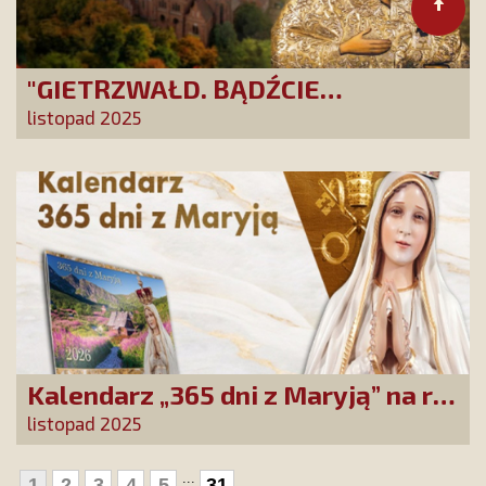
"GIETRZWAŁD. BĄDŹCIE
POLAKAMI". Wesprzyj produkcję
listopad 2025
nowego filmu PCh24 TV
Kalendarz „365 dni z Maryją” na rok
2026 już dostępny! Nowa edycja
listopad 2025
zawiera wyjątkowy temat
przewodni
...
1
2
3
4
5
31