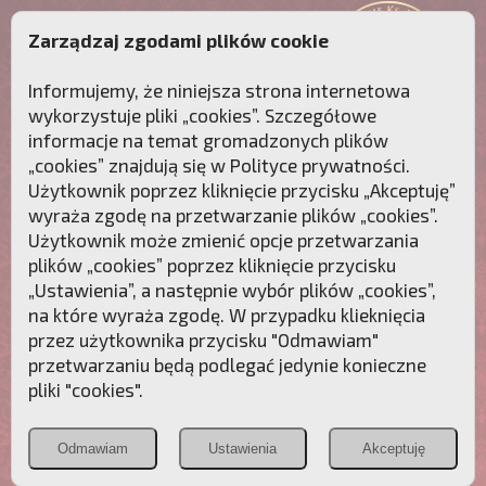
Zarządzaj zgodami plików cookie
Informujemy, że niniejsza strona internetowa
wykorzystuje pliki „cookies”. Szczegółowe
informacje na temat gromadzonych plików
„cookies” znajdują się w
Polityce prywatności
.
Użytkownik poprzez kliknięcie przycisku „Akceptuję”
wyraża zgodę na przetwarzanie plików „cookies”.
Użytkownik może zmienić opcje przetwarzania
plików „cookies” poprzez kliknięcie przycisku
„Ustawienia”, a następnie wybór plików „cookies”,
na które wyraża zgodę. W przypadku klieknięcia
Przebudźmy sumienia Polaków!
przez użytkownika przycisku "Odmawiam"
przetwarzaniu będą podlegać jedynie konieczne
Polonia
Przymierze
PCh24.pl
pliki "cookies".
Christiana
z Maryją
Odmawiam
Ustawienia
Akceptuję
POZNAJ APOSTOLAT FATIMY
WESPRZYJ
NAS