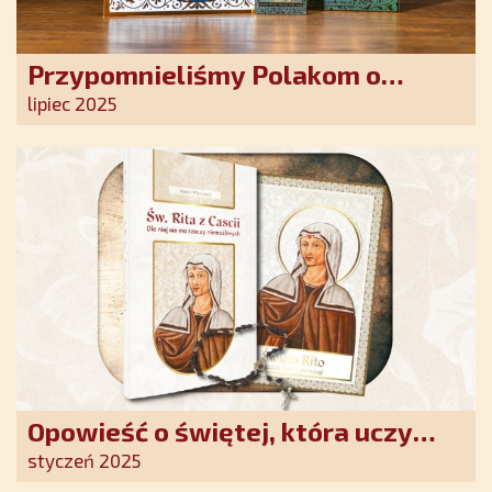
Przypomnieliśmy Polakom o
obecności Anioła Stróża!
lipiec 2025
Opowieść o świętej, która uczy
szczerego oddania się Bogu.
styczeń 2025