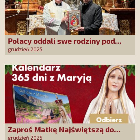
Polacy oddali swe rodziny pod
opiekę Najświętszej Rodziny!
grudzień 2025
Zaproś Matkę Najświętszą do
swojego domu! Odbierz kalendarz
grudzień 2025