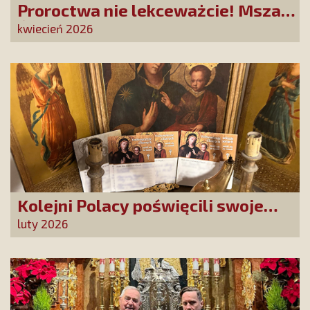
Proroctwa nie lekceważcie! Msza
Święta na Jasnej Górze –
kwiecień 2026
dziękujemy za Waszą obecność!
Kolejni Polacy poświęcili swoje
sprawy Matce Bożej Uzdrowienie
luty 2026
Chorych!