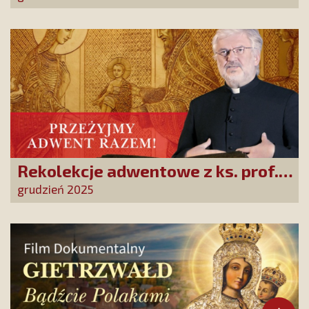
„365 dni z Maryją”
Rekolekcje adwentowe z ks. prof.
Robertem Skrzypczakiem na
grudzień 2025
PCh24TV!