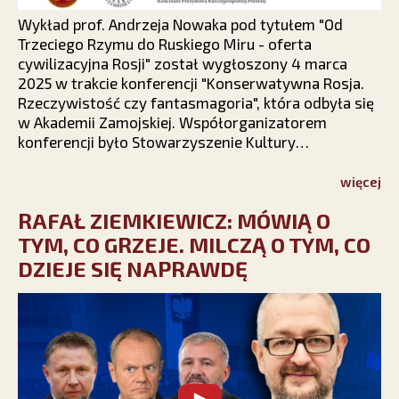
Wykład prof. Andrzeja Nowaka pod tytułem "Od
Trzeciego Rzymu do Ruskiego Miru - oferta
cywilizacyjna Rosji" został wygłoszony 4 marca
2025 w trakcie konferencji "Konserwatywna Rosja.
Rzeczywistość czy fantasmagoria", która odbyła się
w Akademii Zamojskiej. Współorganizatorem
konferencji było Stowarzyszenie Kultury
Chrześcijańskiej im. ks. Piotra Skargi.
więcej
RAFAŁ ZIEMKIEWICZ: MÓWIĄ O
TYM, CO GRZEJE. MILCZĄ O TYM, CO
DZIEJE SIĘ NAPRAWDĘ