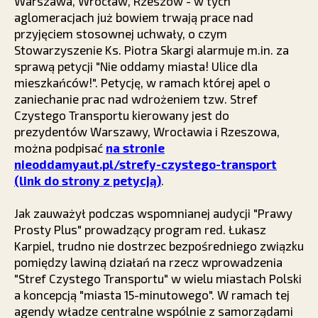
Warszawa, Wrocław, Rzeszów - w tych
aglomeracjach już bowiem trwają prace nad
przyjęciem stosownej uchwały, o czym
Stowarzyszenie Ks. Piotra Skargi alarmuje m.in. za
sprawą petycji "Nie oddamy miasta! Ulice dla
mieszkańców!". Petycję, w ramach której apel o
zaniechanie prac nad wdrożeniem tzw. Stref
Czystego Transportu kierowany jest do
prezydentów Warszawy, Wrocławia i Rzeszowa,
można podpisać
na stronie
nieoddamyaut.pl/strefy-czystego-transport
(link do strony z petycją)
.
Jak zauważył podczas wspomnianej audycji "Prawy
Prosty Plus" prowadzący program red. Łukasz
Karpiel, trudno nie dostrzec bezpośredniego związku
pomiędzy lawiną działań na rzecz wprowadzenia
"Stref Czystego Transportu" w wielu miastach Polski
a koncepcją "miasta 15-minutowego". W ramach tej
agendy władze centralne wspólnie z samorządami