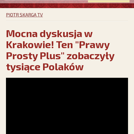
PIOTR SKARGA TV
Mocna dyskusja w
Krakowie! Ten "Prawy
Prosty Plus" zobaczyły
tysiące Polaków