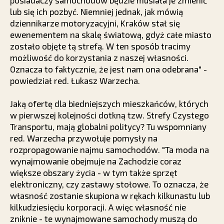
posiadaczy samochodów będzie musiała je zmienić
lub się ich pozbyć. Niemniej jednak, jak mówią
dziennikarze motoryzacyjni, Kraków stał się
ewenementem na skalę światową, gdyż całe miasto
zostało objęte tą strefą. W ten sposób tracimy
możliwość do korzystania z naszej własności.
Oznacza to faktycznie, że jest nam ona odebrana" -
powiedział red. Łukasz Warzecha.
Jaką ofertę dla biedniejszych mieszkańców, których
w pierwszej kolejności dotkną tzw. Strefy Czystego
Transportu, mają globalni politycy? Tu wspomniany
red. Warzecha przywołuje pomysły na
rozpropagowanie najmu samochodów. "Ta moda na
wynajmowanie obejmuje na Zachodzie coraz
większe obszary życia - w tym także sprzęt
elektroniczny, czy zastawy stołowe. To oznacza, że
własność zostanie skupiona w rękach kilkunastu lub
kilkudziesięciu korporacji. A więc własność nie
zniknie - te wynajmowane samochody muszą do