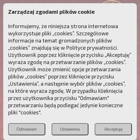
Zarządzaj zgodami plików cookie
Informujemy, że niniejsza strona internetowa
wykorzystuje pliki „cookies”. Szczegółowe
informacje na temat gromadzonych plików
„cookies” znajdują się w
Polityce prywatności
.
Użytkownik poprzez kliknięcie przycisku „Akceptuję”
wyraża zgodę na przetwarzanie plików „cookies”.
Użytkownik może zmienić opcje przetwarzania
plików „cookies” poprzez kliknięcie przycisku
„Ustawienia”, a następnie wybór plików „cookies”,
na które wyraża zgodę. W przypadku klieknięcia
Przebudźmy sumienia Polaków!
przez użytkownika przycisku "Odmawiam"
przetwarzaniu będą podlegać jedynie konieczne
Polonia
Przymierze
PCh24.pl
pliki "cookies".
Christiana
z Maryją
Odmawiam
Ustawienia
Akceptuję
POZNAJ APOSTOLAT FATIMY
WESPRZYJ
NAS