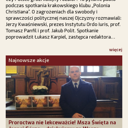
podczas spotkania krakowskiego klubu „Polonia
Christiana”. O zagrożeniach dla swobody i
sprawczości politycznej naszej Ojczyzny rozmawiali:
Jerzy Kwaśniewski, prezes Instytutu Ordo Iuris, prof.
Tomasz Panfil i prof. Jakub Polit. Spotkanie
poprowadził Łukasz Karpiel, zastępca redaktora
naczelnego PCh24.pl.
więcej
Najnowsze akcje
Proroctwa nie lekceważcie! Msza Święta na