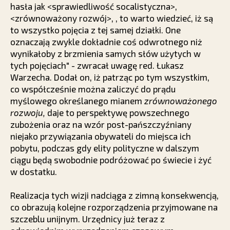
hasła jak <sprawiedliwość socalistyczna>,
<zrównoważony rozwój>,
, to warto wiedzieć, iż są
to wszystko pojęcia z tej samej działki. One
oznaczają zwykle dokładnie coś odwrotnego niż
wynikałoby z brzmienia samych słów użytych w
tych pojęciach" - zwracał uwagę red. Łukasz
Warzecha. Dodał on, iż patrząc po tym wszystkim,
co współcześnie można zaliczyć do prądu
myślowego określanego mianem
zrównoważonego
rozwoju,
daje to perspektywę powszechnego
zubożenia oraz na wzór post-pańszczyźniany
niejako przywiązania obywateli do miejsca ich
pobytu, podczas gdy elity polityczne w dalszym
ciągu będą swobodnie podróżować po świecie i żyć
w dostatku.
Realizacja tych wizji nadciąga z zimną konsekwencją,
co obrazują kolejne rozporządzenia przyjmowane na
szczeblu unijnym. Urzędnicy już teraz z