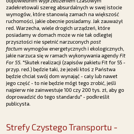
odpowiednim wyprzedzeniem czasowym
zadekretowali szereg absurdalnych w swej istocie
wymogów, które stanowią zamach na większość
ruchomości, jakie obecnie posiadamy. Jak zauważył
red. Warzecha, wiele drogich urządzeń, które
posiadamy w domach może w nie tak odległej
przyszłości nie spełnić narzuconych
post
factum
wymogów energetycznych i ekologicznych,
jakie narzuca się w ramach wykonywania agendy
Fit
For 55.
"Skutek realizacji (zapisów pakietu Fit for 55 -
przyp. red.) będzie taki, że jeżeli ktoś z Państwa
będzie chciał swój dom wynająć - cały lub nawet
jego część - to nie będzie mógł tego zrobić, jeśli
najpierw nie zainwestuje 100 czy 200 tys. zł, aby go
doprowadzić do tego standardu" - podkreślił
publicysta.
Strefy Czystego Transportu -