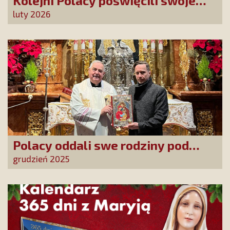
Kolejni Polacy poświęcili swoje
sprawy Matce Bożej Uzdrowienie
luty 2026
Chorych!
Polacy oddali swe rodziny pod
opiekę Najświętszej Rodziny!
grudzień 2025