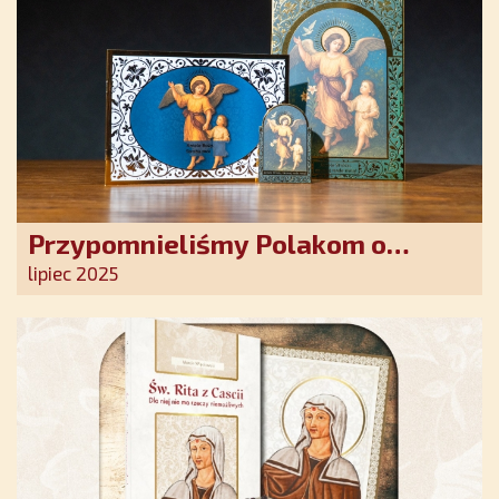
Przypomnieliśmy Polakom o
obecności Anioła Stróża!
lipiec 2025