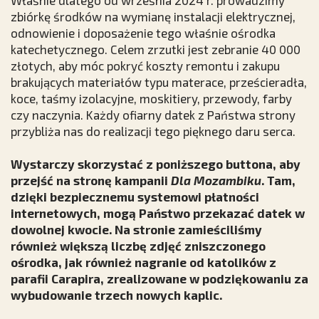
Właśnie dlatego od września 2024 r. prowadzimy
zbiórkę środków na wymianę instalacji elektrycznej,
odnowienie i doposażenie tego właśnie ośrodka
katechetycznego. Celem zrzutki jest zebranie 40 000
złotych, aby móc pokryć koszty remontu i zakupu
brakujących materiałów typu materace, prześcieradła,
koce, taśmy izolacyjne, moskitiery, przewody, farby
czy naczynia. Każdy ofiarny datek z Państwa strony
przybliża nas do realizacji tego pięknego daru serca.
Wystarczy skorzystać z poniższego buttona, aby
przejść na stronę kampanii
Dla Mozambiku
. Tam,
dzięki bezpiecznemu systemowi płatności
internetowych, mogą Państwo przekazać datek w
dowolnej kwocie. Na stronie zamieściliśmy
również większą liczbę zdjęć zniszczonego
ośrodka, jak również nagranie od katolików z
parafii Carapira, zrealizowane w podziękowaniu za
wybudowanie trzech nowych kaplic.