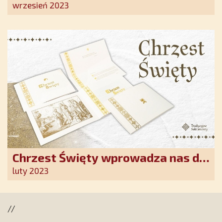
Ostrobramskiej pozłacane wotum
wrzesień 2023
Chrzest Święty wprowadza nas do
wspólnoty Kościoła. Nasz pakiet
luty 2023
jest przygotowany na ten
wyjątkowy dzień
//