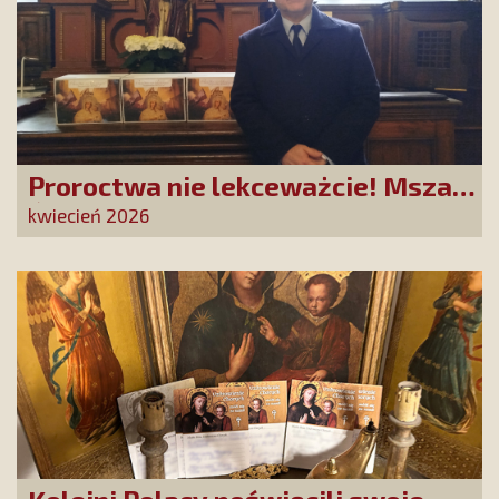
Proroctwa nie lekceważcie! Msza
Święta na Jasnej Górze –
kwiecień 2026
dziękujemy za Waszą obecność!