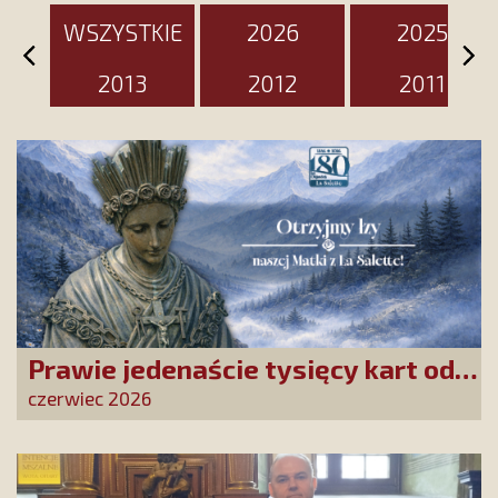
WSZYSTKIE
2026
2025
2013
2012
2011
Prawie jedenaście tysięcy kart od
Przyjaciół Stowarzyszenia
czerwiec 2026
złożonych w La Salette!