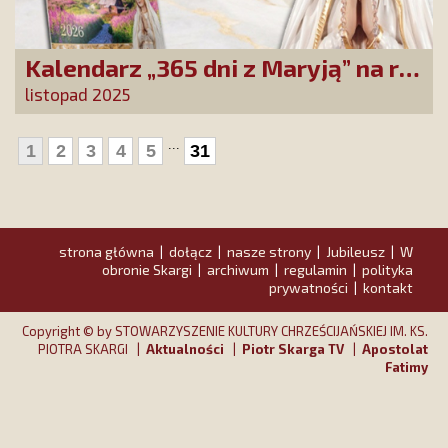
Kalendarz „365 dni z Maryją” na rok
2026 już dostępny! Nowa edycja
listopad 2025
zawiera wyjątkowy temat
przewodni
...
1
2
3
4
5
31
strona główna
dołącz
nasze strony
Jubileusz
W
|
|
|
|
obronie Skargi
archiwum
regulamin
polityka
|
|
|
prywatności
kontakt
|
Copyright © by STOWARZYSZENIE KULTURY CHRZEŚCIJAŃSKIEJ IM. KS.
PIOTRA SKARGI |
Aktualności
|
Piotr Skarga TV
|
Apostolat
Fatimy