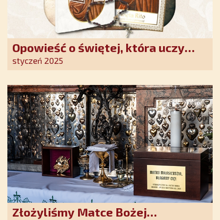
Opowieść o świętej, która uczy
szczerego oddania się Bogu.
styczeń 2025
Duchowe wzmocnienie i światło
nadziei w XXI wieku
Złożyliśmy Matce Bożej