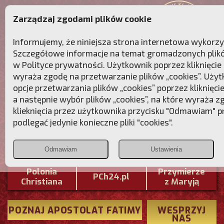
Zarządzaj zgodami plików cookie
Informujemy, że niniejsza strona internetowa wykorzyst
Szczegółowe informacje na temat gromadzonych plików
w
Polityce prywatności
. Użytkownik poprzez kliknięcie
wyraża zgodę na przetwarzanie plików „cookies”. Uży
opcje przetwarzania plików „cookies” poprzez kliknięcie
a następnie wybór plików „cookies”, na które wyraża 
klieknięcia przez użytkownika przycisku "Odmawiam" 
podlegać jedynie konieczne pliki "cookies".
Przebudźmy sumienia Polaków!
Odmawiam
Ustawienia
Polonia
Przymierze
PCh24.pl
Christiana
z Maryją
POZNAJ APOSTOLAT FATIMY
WESPRZYJ
NAS