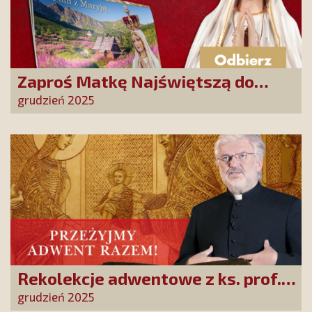
Zaproś Matkę Najświętszą do
swojego domu! Odbierz kalendarz
grudzień 2025
„365 dni z Maryją”
Rekolekcje adwentowe z ks. prof.
Robertem Skrzypczakiem na
grudzień 2025