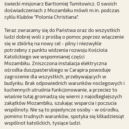
świecki misjonarz Bartłomiej Tumiłowicz. O swoich
doświadczeniach z Mozambiku mówił m.in.
podczas
cyklu
Klubów "Polonia Christiana".
Teraz zwracamy się do Państwa oraz do wszystkich
ludzi dobrej woli z prośbą o pomoc poprzez włączenie
się w zbiórkę na nowy cel - pilny i niezwykle
potrzebny z punktu widzenia rozwoju Kościoła
Katolickiego we wspomnianej części
Mozambiku. Zniszczona instalacja elektryczna
ośrodka duszpasterskiego w Carapira powoduje
zagrożenie dla wszystkich, przebywających w
budynku. Brak odpowiednich warunków noclegowych i
kuchennych utrudnia funkcjonowanie, a przecież to
właśnie tutaj gromadzą się wierni z najodleglejszych
zakątków Mozambiku, szukając wsparcia i poczucia
wspólnoty. Nie są to pojedyncze osoby - w ośrodku,
pomimo trudnych warunków, spotyka się kilkadziesiąt
wspólnot katolickich, tysiące ludzi.