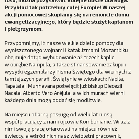
losu, można pozyskiwać kolejne dusze dla Boga.
Przykład tak potrzebny całej Europie! W naszej
akcji pomocowej skupiamy się na remoncie domu
ewangelizacyjnego, który będzie służył kapłanom
i pielgrzymom.
Przypomnijmy, iż nasze wielkie dzieło pomocy dla
wyniszczonego wojnami i kataklizmami Mozambiku
obejmuje dotąd wybudowanie aż trzech kaplic
w obrębie Nampula, a także sfinansowanie zakupu i
wysyłki egzemplarzy Pisma Świętego dla wiernych z
tamtejszych parafii. Świątynie w wioskach: Napila,
Tapalala i Munhavara poświęcił już biskup Diecezji
Nacala, Alberto Vero Aréjula, a w ich murach wierni
każdego dnia mogą oddać się modlitwie.
Na miejscu ofiarną posługę od wielu lat niosą
współpracujący z nami ojcowie Kombonianie. Wraz z
nimi swoją pracę ofiarowali na miejscu również
świeccy, a wśród nich nasz wieloletni pracownik,