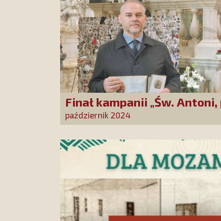
Finał kampanii „Św. Antoni,
Cudotwórco, módl się za na
październik 2024