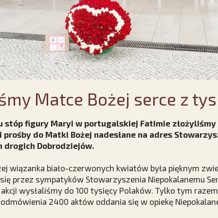
śmy Matce Bożej serce z tys
u stóp figury Maryi w portugalskiej Fatimie złożyliśmy
i prośby do Matki Bożej nadesłane na adres Stowarzysz
h drogich Dobrodziejów.
ej wiązanka biało-czerwonych kwiatów była pięknym zwi
 się przez sympatyków Stowarzyszenia Niepokalanemu Ser
 akcji wysłaliśmy do 100 tysięcy Polaków. Tylko tym raze
 odmówienia 2400 aktów oddania się w opiekę Niepokalan