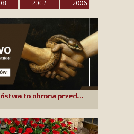
08
2007
2006
2005
ństwa to obrona przed
acyjnym. Podpisujmy list do
h!