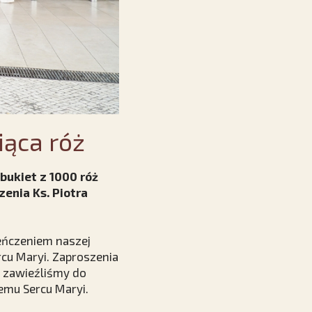
iąca róż
 bukiet z 1000 róż
enia Ks. Piotra
eńczeniem naszej
cu Maryi. Zaproszenia
m zawieźliśmy do
emu Sercu Maryi.