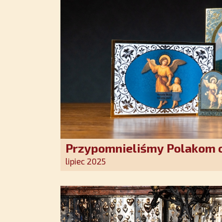
Przypomnieliśmy Polakom o
Stróża!
lipiec 2025