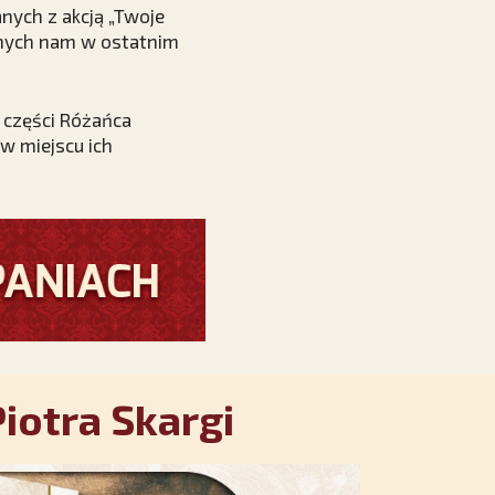
nych z akcją „Twoje
anych nam w ostatnim
 części Różańca
w miejscu ich
iotra Skargi