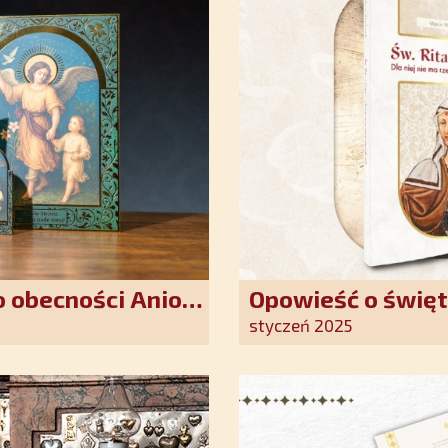
 obecności Anioła
Opowieść o święt
oddania się Bogu
styczeń 2025
światło nadziei 