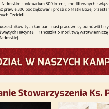
 fatimskim sanktuarium 300 intencji modlitewnych związa
az prawie 300 podziękowań i próśb do Matki Bożej przesł
ych Czcicieli.
 uczestników tych kampanii nasi pracownicy odmówili trzy
 świętych Hiacyntę i Franciszka o modlitwę wstawienniczą 
fatimskiej.
nie Stowarzyszenia Ks. P