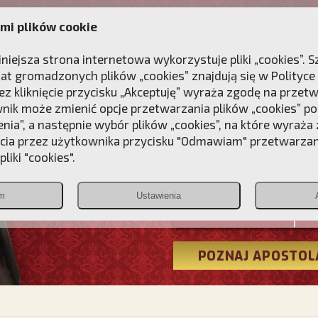
mi plików cookie
ANIE
DLA DUSZY
NAGRODA
KONTAKT
iniejsza strona internetowa wykorzystuje pliki „cookies”.
at gromadzonych plików „cookies” znajdują się w
Polityce
z kliknięcie przycisku „Akceptuję” wyraża zgodę na przet
wnik może zmienić opcje przetwarzania plików „cookies” pop
enia”, a następnie wybór plików „cookies”, na które wyraża
ęcia przez użytkownika przycisku "Odmawiam" przetwarza
Przebudźmy
liki "cookies".
Polonia
m
Ustawienia
Christiana
POZNAJ APOSTOL