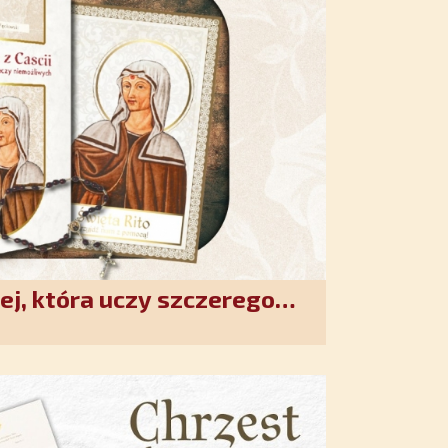
ej, która uczy szczerego
. Duchowe wzmocnienie i
w XXI wieku