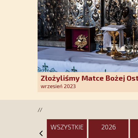
Złożyliśmy Matce Bożej Os
pozłacane wotum
wrzesień 2023
//
WSZYSTKIE
2026