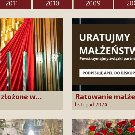
2011
2010
2009
20
i złożone w
Ratowanie małże
upadkiem cywiliz
listopad 2024
biskupów polskic