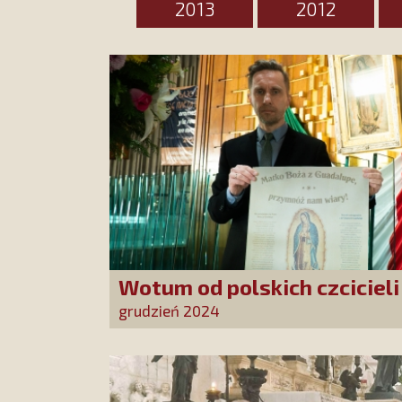
2013
2012
Wotum od polskich czciciel
Guadalupe
grudzień 2024