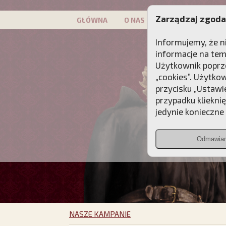
Zarządzaj zgoda
GŁÓWNA
O NAS
PATRON
KAMP
Informujemy, że n
informacje na tem
Użytkownik poprze
„cookies”. Użytko
przycisku „Ustawi
przypadku kliekni
jedynie konieczne p
Odmawia
NASZE KAMPANIE