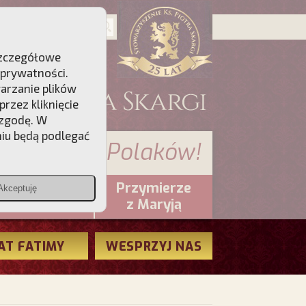
 Szczegółowe
 prywatności
.
warzanie plików
rzez kliknięcie
 zgodę. W
niu będą podlegać
 sumienia Polaków!
Przymierze
Akceptuję
PCh24.pl
z Maryją
AT FATIMY
WESPRZYJ NAS