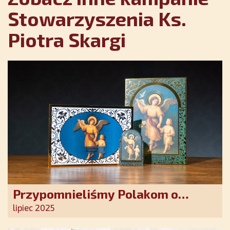
Stowarzyszenia Ks.
Piotra Skargi
Przypomnieliśmy Polakom o
obecności Anioła Stróża!
lipiec 2025