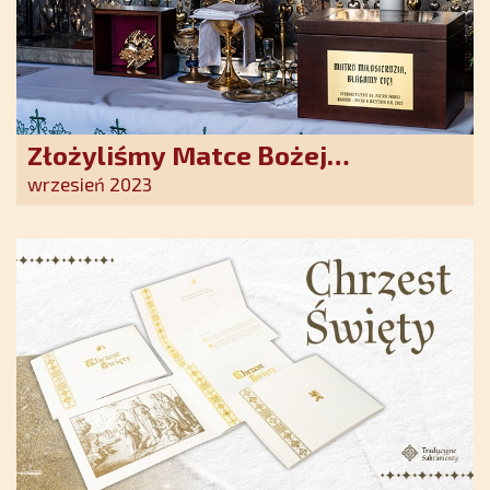
Złożyliśmy Matce Bożej
Ostrobramskiej pozłacane wotum
wrzesień 2023