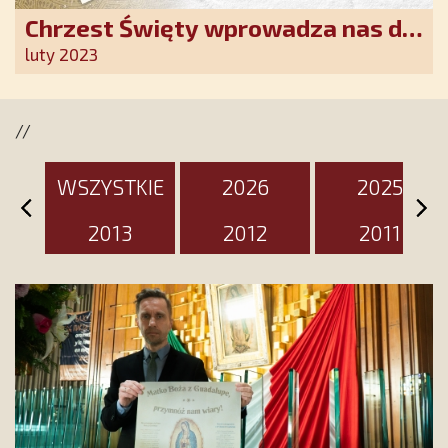
Chrzest Święty wprowadza nas do
wspólnoty Kościoła. Nasz pakiet
luty 2023
jest przygotowany na ten
wyjątkowy dzień
//
WSZYSTKIE
2026
2025
2013
2012
2011