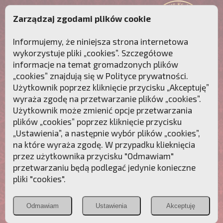
Zarządzaj zgodami plików cookie
Informujemy, że niniejsza strona internetowa
wykorzystuje pliki „cookies”. Szczegółowe
informacje na temat gromadzonych plików
„cookies” znajdują się w
Polityce prywatności
.
Użytkownik poprzez kliknięcie przycisku „Akceptuję”
wyraża zgodę na przetwarzanie plików „cookies”.
Użytkownik może zmienić opcje przetwarzania
plików „cookies” poprzez kliknięcie przycisku
„Ustawienia”, a następnie wybór plików „cookies”,
na które wyraża zgodę. W przypadku klieknięcia
Przebudźmy sumienia Polaków!
przez użytkownika przycisku "Odmawiam"
przetwarzaniu będą podlegać jedynie konieczne
Polonia
Przymierze
PCh24.pl
pliki "cookies".
Christiana
z Maryją
Odmawiam
Ustawienia
Akceptuję
POZNAJ APOSTOLAT FATIMY
WESPRZYJ
NAS