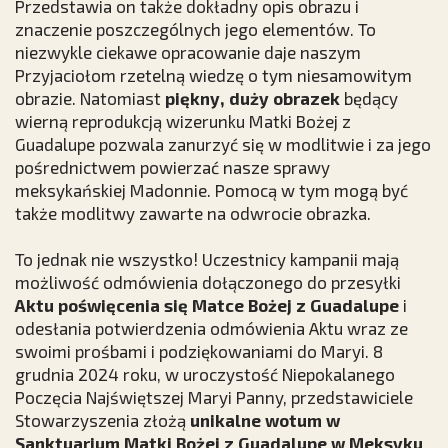
Przedstawia on także dokładny opis obrazu i
znaczenie poszczególnych jego elementów. To
niezwykle ciekawe opracowanie daje naszym
Przyjaciołom rzetelną wiedzę o tym niesamowitym
obrazie. Natomiast
piękny, duży obrazek
będący
wierną reprodukcją wizerunku Matki Bożej z
Guadalupe pozwala zanurzyć się w modlitwie i za jego
pośrednictwem powierzać nasze sprawy
meksykańskiej Madonnie. Pomocą w tym mogą być
także modlitwy zawarte na odwrocie obrazka.
To jednak nie wszystko! Uczestnicy kampanii mają
możliwość odmówienia dołączonego do przesyłki
Aktu poświęcenia się Matce Bożej z Guadalupe
i
odesłania potwierdzenia odmówienia Aktu wraz ze
swoimi prośbami i podziękowaniami do Maryi. 8
grudnia 2024 roku, w uroczystość Niepokalanego
Poczęcia Najświętszej Maryi Panny, przedstawiciele
Stowarzyszenia złożą
unikalne wotum w
Sanktuarium Matki Bożej z Guadalupe w Meksyku