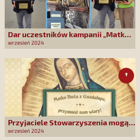
Dar uczestników kampanii „Matko
Miłosierdzia, błagamy Cię!”
wrzesień 2024
złożony w Ostrobramskim
Sanktuarium
Przyjaciele Stowarzyszenia mogą
się zwrócić do Matki Bożej z
wrzesień 2024
Guadalupe. To wielka duchowa