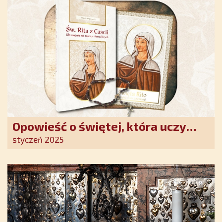
Opowieść o świętej, która uczy
szczerego oddania się Bogu.
styczeń 2025
Duchowe wzmocnienie i światło
nadziei w XXI wieku