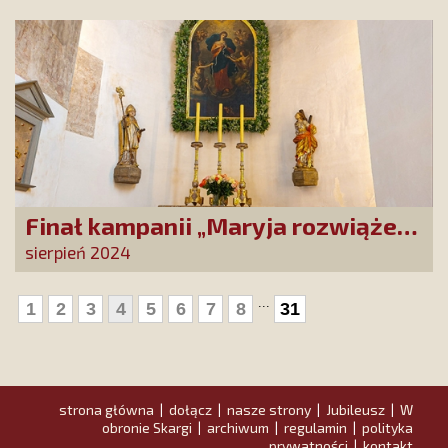
szansa dla tysięcy Polak
Finał kampanii „Maryja rozwiąże
każdy Twój problem!”
sierpień 2024
...
1
2
3
4
5
6
7
8
31
strona główna
dołącz
nasze strony
Jubileusz
W
|
|
|
|
obronie Skargi
archiwum
regulamin
polityka
|
|
|
prywatności
kontakt
|