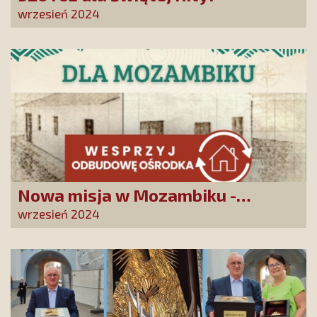
wrzesień 2024
Nowa misja w Mozambiku -
wesprzyj remont centrum
wrzesień 2024
duszpasterskiego!