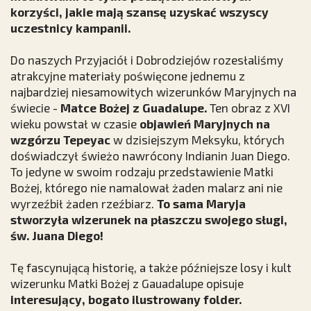
korzyści, jakie mają szansę uzyskać wszyscy
uczestnicy kampanii.
Do naszych Przyjaciół i Dobrodziejów rozesłaliśmy
atrakcyjne materiały poświęcone jednemu z
najbardziej niesamowitych wizerunków Maryjnych na
świecie -
Matce Bożej z Guadalupe.
Ten obraz z XVI
wieku powstał w czasie
objawień Maryjnych na
wzgórzu Tepeyac
w dzisiejszym Meksyku, których
doświadczył świeżo nawrócony Indianin Juan Diego.
To jedyne w swoim rodzaju przedstawienie Matki
Bożej, którego nie namalował żaden malarz ani nie
wyrzeźbił żaden rzeźbiarz.
To sama Maryja
stworzyła wizerunek na płaszczu swojego sługi,
św. Juana Diego!
Tę fascynującą historię, a także późniejsze losy i kult
wizerunku Matki Bożej z Gauadalupe opisuje
interesujący, bogato ilustrowany folder
.