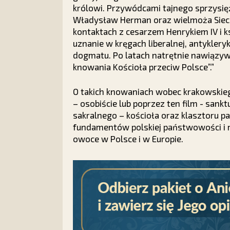
królowi. Przywódcami tajnego sprzysięże
Władysław Herman oraz wielmoża Sieci
kontaktach z cesarzem Henrykiem IV i 
uznanie w kręgach liberalnej, antykleryk
dogmatu. Po latach natrętnie nawiązywa
knowania Kościoła przeciw Polsce”.”
O takich knowaniach wobec krakowskiego
– osobiście lub poprzez ten film - san
sakralnego – kościoła oraz klasztoru pa
fundamentów polskiej państwowości i rel
owoce w Polsce i w Europie.