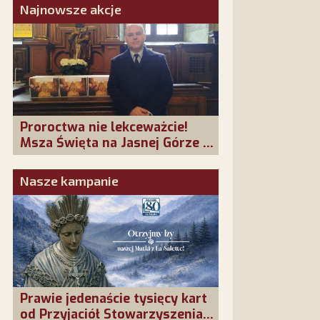
Najnowsze akcje
Proroctwa nie lekceważcie!
Msza Święta na Jasnej Górze –
dziękujemy za Waszą obecność!
Nasze kampanie
Prawie jedenaście tysięcy kart
od Przyjaciół Stowarzyszenia