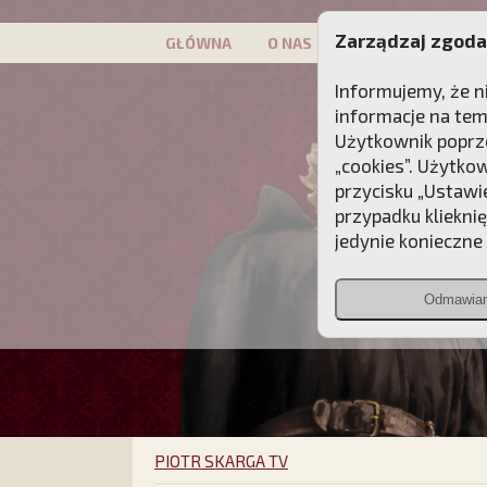
Zarządzaj zgoda
GŁÓWNA
O NAS
PATRON
KAMP
Informujemy, że n
informacje na tem
Użytkownik poprze
„cookies”. Użytko
przycisku „Ustawi
przypadku kliekni
jedynie konieczne p
Odmawia
PIOTR SKARGA TV