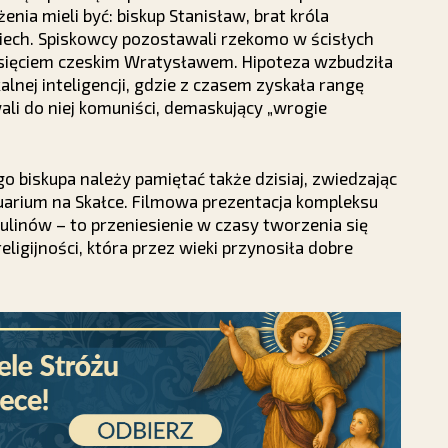
nia mieli być: biskup Stanisław, brat króla
ech. Spiskowcy pozostawali rzekomo w ścisłych
księciem czeskim Wratysławem. Hipoteza wzbudziła
alnej inteligencji, gdzie z czasem zyskała rangę
li do niej komuniści, demaskujący „wrogie
 biskupa należy pamiętać także dzisiaj, zwiedzając
ktuarium na Skałce. Filmowa prezentacja kompleksu
ulinów – to przeniesienie w czasy tworzenia się
igijności, która przez wieki przynosiła dobre