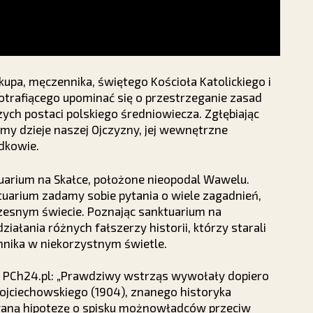
upa, męczennika, świętego Kościoła Katolickiego i
otrafiącego upominać się o przestrzeganie zasad
zych postaci polskiego średniowiecza. Zgłębiając
emy dzieje naszej Ojczyzny, jej wewnętrzne
odkowie.
uarium na Skałce, położone nieopodal Wawelu.
tuarium zadamy sobie pytania o wiele zagadnień,
czesnym świecie. Poznając sanktuarium na
iałania różnych fałszerzy historii, którzy starali
nnika w niekorzystnym świetle.
lu PCh24.pl: „Prawdziwy wstrząs wywołały dopiero
Wojciechowskiego (1904), znanego historyka
owaną hipotezę o spisku możnowładców przeciw