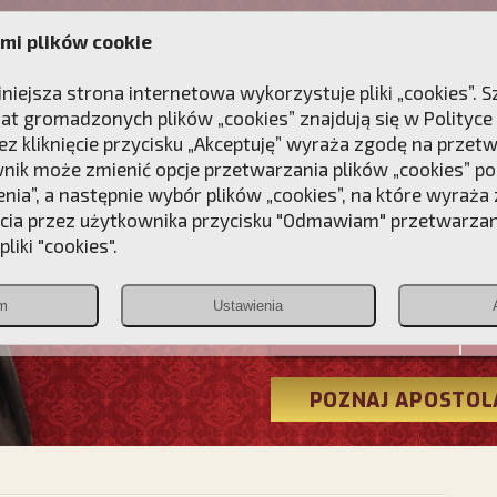
mi plików cookie
ANIE
DLA DUSZY
NAGRODA
KONTAKT
iniejsza strona internetowa wykorzystuje pliki „cookies”.
at gromadzonych plików „cookies” znajdują się w
Polityce
z kliknięcie przycisku „Akceptuję” wyraża zgodę na przet
wnik może zmienić opcje przetwarzania plików „cookies” pop
enia”, a następnie wybór plików „cookies”, na które wyraża
ęcia przez użytkownika przycisku "Odmawiam" przetwarza
Przebudźmy
liki "cookies".
Polonia
m
Ustawienia
Christiana
POZNAJ APOSTOL