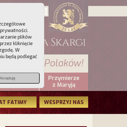
 Szczegółowe
 prywatności
.
warzanie plików
rzez kliknięcie
 zgodę. W
niu będą podlegać
 sumienia Polaków!
Przymierze
Akceptuję
PCh24.pl
z Maryją
AT FATIMY
WESPRZYJ NAS