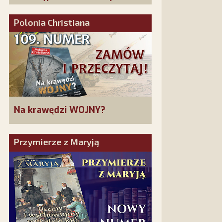
złożonych w La Salette!
Polonia Christiana
Na krawędzi WOJNY?
Przymierze z Maryją