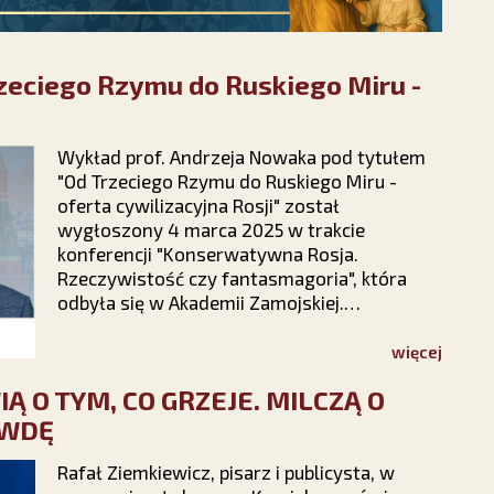
rzeciego Rzymu do Ruskiego Miru -
Wykład prof. Andrzeja Nowaka pod tytułem
"Od Trzeciego Rzymu do Ruskiego Miru -
oferta cywilizacyjna Rosji" został
wygłoszony 4 marca 2025 w trakcie
konferencji "Konserwatywna Rosja.
Rzeczywistość czy fantasmagoria", która
odbyła się w Akademii Zamojskiej.
Współorganizatorem konferencji było
Stowarzyszenie Kultury Chrześcijańskiej im.
więcej
ks. Piotra Skargi.
Ą O TYM, CO GRZEJE. MILCZĄ O
AWDĘ
Rafał Ziemkiewicz, pisarz i publicysta, w