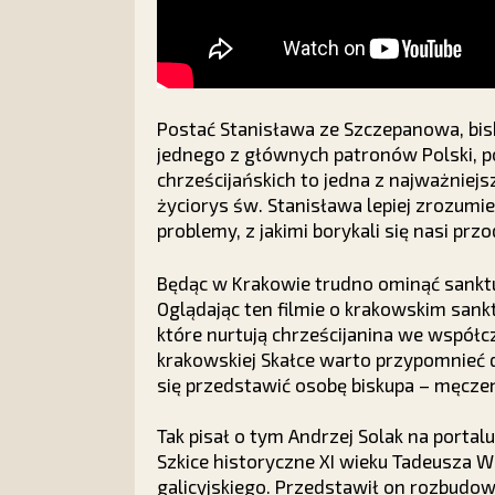
Postać Stanisława ze Szczepanowa, bisk
jednego z głównych patronów Polski, p
chrześcijańskich to jedna z najważniejs
życiorys św. Stanisława lepiej zrozumi
problemy, z jakimi borykali się nasi prz
Będąc w Krakowie trudno ominąć sankt
Oglądając ten filmie o krakowskim sank
które nurtują chrześcijanina we współ
krakowskiej Skałce warto przypomnieć dz
się przedstawić osobę biskupa – męcze
Tak pisał o tym Andrzej Solak na porta
Szkice historyczne XI wieku Tadeusza 
galicyjskiego. Przedstawił on rozbud