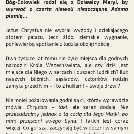
Bóg-Człowiek rodzi się z Dziewicy Maryi, by
wyrwać z czarta niewoli nieszczęsne Adama
plemię
…
Jezus Chrystus nie wybrał wygody i ociekającego
złotem pałacu, lecz żłób, ziemskie wygnanie,
poniewierkę, spotkanie z ludzką obojętnością.
Dwa tysiące lat temu nie było miejsca dla godnych
narodzin Króla Wszechświata, ale czy dziś jest
miejsce dla Niego w sercach i duszach ludzkich? Iluż
naszych bliźnich, sąsiadów, członków rodzin
zamyka przed Nim – i to z hukiem! – swoje drzwi?
Nie mniej pożałowania godni są ci, którzy wprawdzie
mówią:
Chrystus – tak!
, ale zaraz dodają:
Nie
przesadzajmy jednak z tą czcią dla Jego Matki, bo
nam przesłoni swego Syna.
I takich jest coraz
więcej. Co gorsza, zaczynają być widoczni w samym