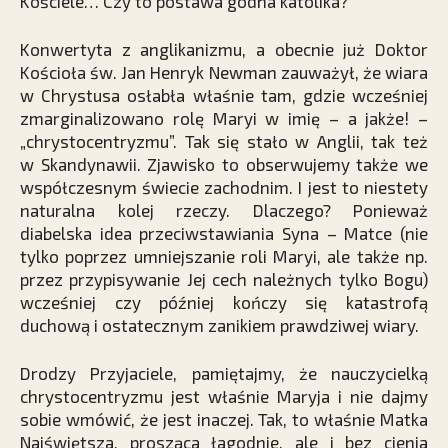
Kościele… Czy to postawa godna katolika?
Konwertyta z anglikanizmu, a obecnie już Doktor
Kościoła św. Jan Henryk Newman zauważył, że wiara
w Chrystusa osłabła właśnie tam, gdzie wcześniej
zmarginalizowano rolę Maryi w imię – a jakże! –
„chrystocentryzmu”. Tak się stało w Anglii, tak też
w Skandynawii. Zjawisko to obserwujemy także we
współczesnym świecie zachodnim. I jest to niestety
naturalna kolej rzeczy. Dlaczego? Ponieważ
diabelska idea przeciwstawiania Syna – Matce (nie
tylko poprzez umniejszanie roli Maryi, ale także np.
przez przypisywanie Jej cech należnych tylko Bogu)
wcześniej czy później kończy się katastrofą
duchową i ostatecznym zanikiem prawdziwej wiary.
Drodzy Przyjaciele, pamiętajmy, że nauczycielką
chrystocentryzmu jest właśnie Maryja i nie dajmy
sobie wmówić, że jest inaczej. Tak, to właśnie Matka
Najświętsza, prosząca łagodnie, ale i bez cienia