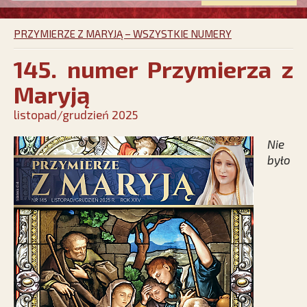
PRZYMIERZE Z MARYJĄ – WSZYSTKIE NUMERY
145. numer Przymierza z
Maryją
listopad/grudzień 2025
Nie
było