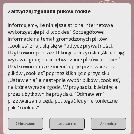
Zarządzaj zgodami plików cookie
Informujemy, że niniejsza strona internetowa
wykorzystuje pliki „cookies”. Szczegółowe
informacje na temat gromadzonych plików
„cookies” znajdują się w
Polityce prywatności
.
Użytkownik poprzez kliknięcie przycisku „Akceptuję”
wyraża zgodę na przetwarzanie plików „cookies”.
Użytkownik może zmienić opcje przetwarzania
plików „cookies” poprzez kliknięcie przycisku
„Ustawienia”, a następnie wybór plików „cookies”,
na które wyraża zgodę. W przypadku klieknięcia
Przebudźmy sumienia Polaków!
przez użytkownika przycisku "Odmawiam"
przetwarzaniu będą podlegać jedynie konieczne
Polonia
Przymierze
PCh24.pl
pliki "cookies".
Christiana
z Maryją
Odmawiam
Ustawienia
Akceptuję
POZNAJ APOSTOLAT FATIMY
WESPRZYJ
NAS