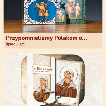
Przypomnieliśmy Polakom o
obecności Anioła Stróża!
lipiec 2025