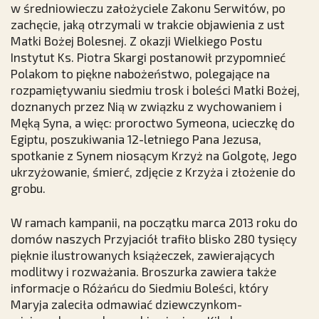
w średniowieczu założyciele Zakonu Serwitów, po
zachęcie, jaką otrzymali w trakcie objawienia z ust
Matki Bożej Bolesnej. Z okazji Wielkiego Postu
Instytut Ks. Piotra Skargi postanowił przypomnieć
Polakom to piękne nabożeństwo, polegające na
rozpamiętywaniu siedmiu trosk i boleści Matki Bożej,
doznanych przez Nią w związku z wychowaniem i
Męką Syna, a więc: proroctwo Symeona, ucieczkę do
Egiptu, poszukiwania 12-letniego Pana Jezusa,
spotkanie z Synem niosącym Krzyż na Golgotę, Jego
ukrzyżowanie, śmierć, zdjęcie z Krzyża i złożenie do
grobu.
W ramach kampanii, na początku marca 2013 roku do
domów naszych Przyjaciół trafiło blisko 280 tysięcy
pięknie ilustrowanych książeczek, zawierających
modlitwy i rozważania. Broszurka zawiera także
informacje o Różańcu do Siedmiu Boleści, który
Maryja zaleciła odmawiać dziewczynkom-