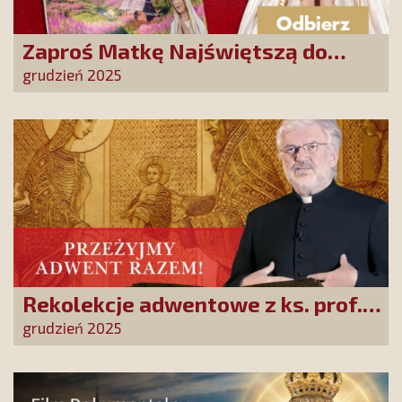
Zaproś Matkę Najświętszą do
swojego domu! Odbierz kalendarz
grudzień 2025
„365 dni z Maryją”
Rekolekcje adwentowe z ks. prof.
Robertem Skrzypczakiem na
grudzień 2025
PCh24TV!