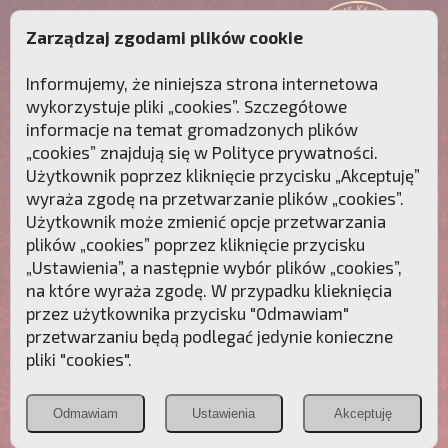
Zarządzaj zgodami plików cookie
Informujemy, że niniejsza strona internetowa
wykorzystuje pliki „cookies”. Szczegółowe
informacje na temat gromadzonych plików
„cookies” znajdują się w
Polityce prywatności
.
Użytkownik poprzez kliknięcie przycisku „Akceptuję”
wyraża zgodę na przetwarzanie plików „cookies”.
Użytkownik może zmienić opcje przetwarzania
plików „cookies” poprzez kliknięcie przycisku
„Ustawienia”, a następnie wybór plików „cookies”,
na które wyraża zgodę. W przypadku klieknięcia
Przebudźmy sumienia Polaków!
przez użytkownika przycisku "Odmawiam"
przetwarzaniu będą podlegać jedynie konieczne
Polonia
Przymierze
PCh24.pl
pliki "cookies".
Christiana
z Maryją
Odmawiam
Ustawienia
Akceptuję
POZNAJ APOSTOLAT FATIMY
WESPRZYJ
NAS