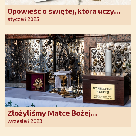
Opowieść o świętej, która uczy
szczerego oddania się Bogu.
styczeń 2025
Duchowe wzmocnienie i światło
nadziei w XXI wieku
Złożyliśmy Matce Bożej
Ostrobramskiej pozłacane wotum
wrzesień 2023