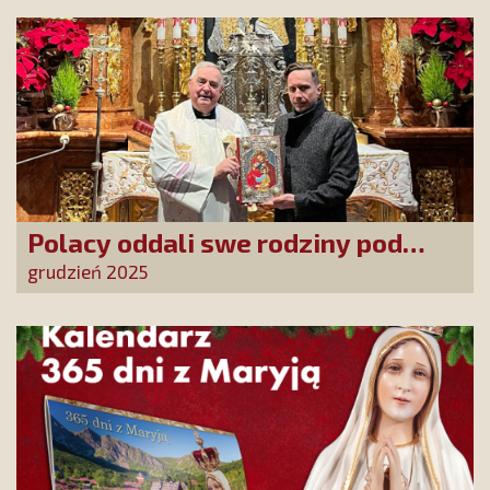
Polacy oddali swe rodziny pod
opiekę Najświętszej Rodziny!
grudzień 2025