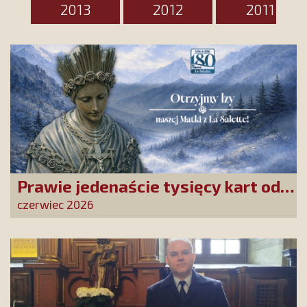
2013
2012
2011
Prawie jedenaście tysięcy kart od
Przyjaciół Stowarzyszenia
czerwiec 2026
złożonych w La Salette!