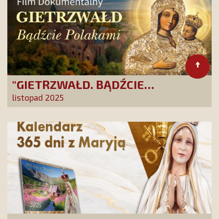
"GIETRZWAŁD. BĄDŹCIE
POLAKAMI". Wesprzyj produkcję
listopad 2025
nowego filmu PCh24 TV