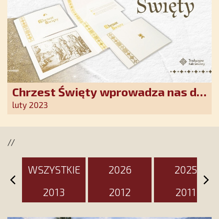
Chrzest Święty wprowadza nas do
wspólnoty Kościoła. Nasz pakiet
luty 2023
jest przygotowany na ten
wyjątkowy dzień
//
WSZYSTKIE
2026
2025
2013
2012
2011