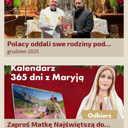
Polacy oddali swe rodziny pod
opiekę Najświętszej Rodziny!
grudzień 2025
Zaproś Matkę Najświętszą do