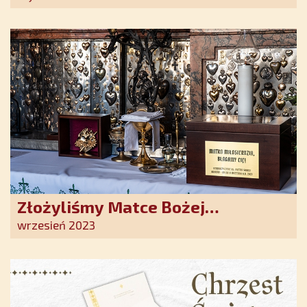
Duchowe wzmocnienie i światło
nadziei w XXI wieku
Złożyliśmy Matce Bożej
Ostrobramskiej pozłacane wotum
wrzesień 2023