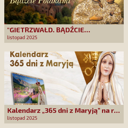
"GIETRZWAŁD. BĄDŹCIE
POLAKAMI". Wesprzyj produkcję
listopad 2025
nowego filmu PCh24 TV
Kalendarz „365 dni z Maryją” na rok
2026 już dostępny! Nowa edycja
listopad 2025
zawiera wyjątkowy temat