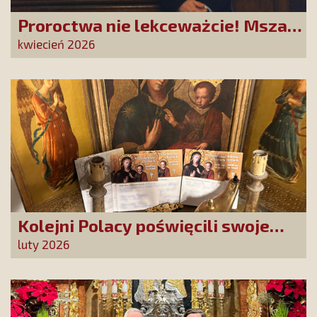
Proroctwa nie lekceważcie! Msza
Święta na Jasnej Górze –
kwiecień 2026
dziękujemy za Waszą obecność!
Kolejni Polacy poświęcili swoje
sprawy Matce Bożej Uzdrowienie
luty 2026
Chorych!