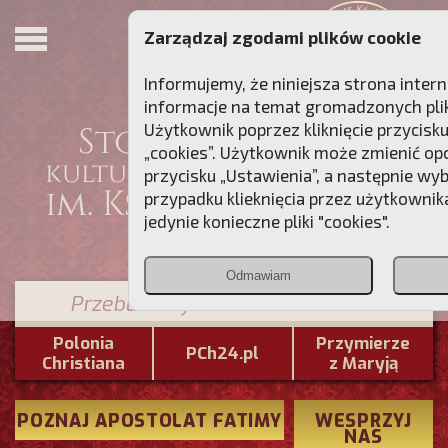
Zarządzaj zgodami plików cookie
Informujemy, że niniejsza strona inter
informacje na temat gromadzonych plik
Użytkownik poprzez kliknięcie przycisk
„cookies”. Użytkownik może zmienić opc
przycisku „Ustawienia”, a następnie wy
przypadku klieknięcia przez użytkowni
jedynie konieczne pliki "cookies".
Odmawiam
Przebudźmy sumienia Polaków!
Polonia
Przymierze
PCh24.pl
Christiana
z Maryją
POZNAJ APOSTOLAT FATIMY
WESPRZYJ
NAS