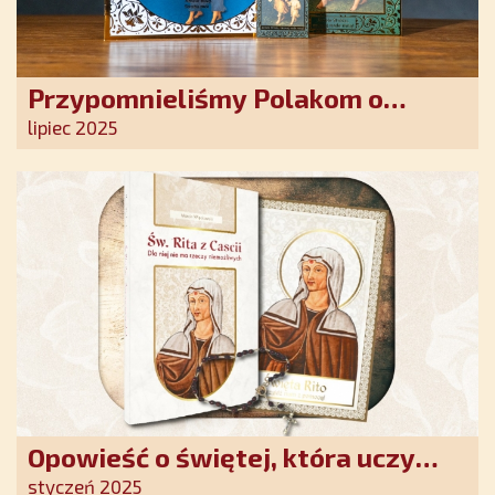
Przypomnieliśmy Polakom o
obecności Anioła Stróża!
lipiec 2025
Opowieść o świętej, która uczy
szczerego oddania się Bogu.
styczeń 2025