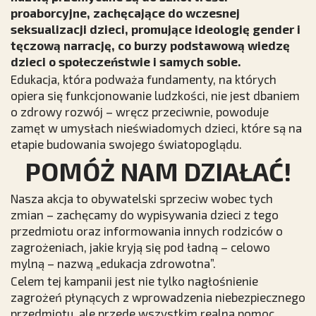
proaborcyjne, zachęcające do wczesnej
seksualizacji dzieci, promujące ideologię gender i
tęczową narrację, co burzy podstawową wiedzę
dzieci o społeczeństwie i samych sobie.
Edukacja, która podważa fundamenty, na których
opiera się funkcjonowanie ludzkości, nie jest dbaniem
o zdrowy rozwój – wręcz przeciwnie, powoduje
zamęt w umysłach nieświadomych dzieci, które są na
etapie budowania swojego światopoglądu.
POMÓŻ NAM DZIAŁAĆ!
Nasza akcja to obywatelski sprzeciw wobec tych
zmian – zachęcamy do wypisywania dzieci z tego
przedmiotu oraz informowania innych rodziców o
zagrożeniach, jakie kryją się pod ładną – celowo
mylną – nazwą „edukacja zdrowotna”.
Celem tej kampanii jest nie tylko nagłośnienie
zagrożeń płynących z wprowadzenia niebezpiecznego
przedmiotu, ale przede wszystkim realna pomoc