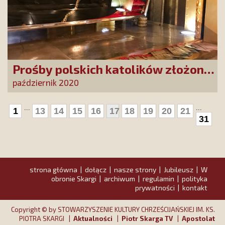
Prośby polskich katolików złożone
w Sanktuarium św. Rity w Cascii
październik 2020
...
...
1
13
14
15
16
17
18
19
20
21
31
strona główna
dołącz
nasze strony
Jubileusz
W
|
|
|
|
obronie Skargi
archiwum
regulamin
polityka
|
|
|
prywatności
kontakt
|
Copyright © by STOWARZYSZENIE KULTURY CHRZEŚCIJAŃSKIEJ IM. KS.
PIOTRA SKARGI |
Aktualności
|
Piotr Skarga TV
|
Apostolat