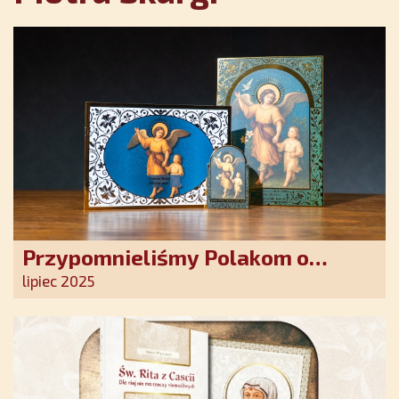
Przypomnieliśmy Polakom o
obecności Anioła Stróża!
lipiec 2025