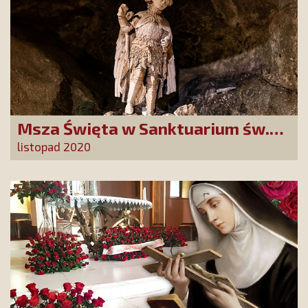
Msza Święta w Sanktuarium św.
Michała Archanioła za Przyjaciół
listopad 2020
Stowarzyszenia