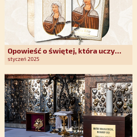
Opowieść o świętej, która uczy
szczerego oddania się Bogu.
styczeń 2025
Duchowe wzmocnienie i światło
nadziei w XXI wieku