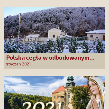
kampania na trudny czas
Polska cegła w odbudowanym
kościele benedyktynów w Nursji
styczeń 2021