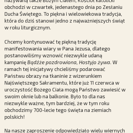
nazywaną także Bożym Ciałem, Kościół katolicki
obchodzi w czwartek, jedenastego dnia po Zesłaniu
Ducha Świętego. To piękna i wielowiekowa tradycja,
która do dziś stanowi jedno z najważniejszych świąt
w roku liturgicznym.
Chcemy kontynuować tę piękną tradycję
manifestowania wiary w Pana Jezusa, dlatego
postanowiliśmy wznowić niezwykle udaną
kampanię
Bądźże pozdrowiona, Hostyjo żywa
. W
ramach tej inicjatywy chcieliśmy podarować
Państwu obrazy na tkaninie z wizerunkiem
Najświętszego Sakramentu, które już 11 czerwca w
uroczystość Bożego Ciała mogą Państwo zawiesić w
swoim oknie lub na balkonie. Było to dla nas
niezwykle ważne, tym bardziej, że w tym roku
obchodzimy 700-lecie tego święta na ziemiach
polskich!
Na nasze zaproszenie odpowiedziało wielu wiernych