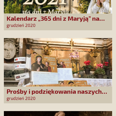
Kalendarz „365 dni z Maryją” na
2021 rok
grudzień 2020
Prośby i podziękowania naszych
Przyjaciół do Matki Bożej
grudzień 2020
Uzdrowienie Chorych złożone przed
Jej cudownym Obliczem