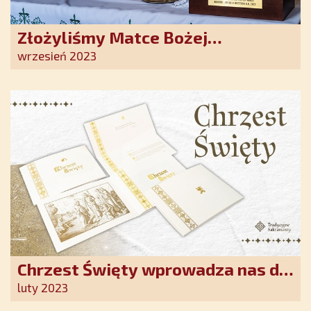
Złożyliśmy Matce Bożej
Ostrobramskiej pozłacane wotum
wrzesień 2023
Chrzest Święty wprowadza nas do
wspólnoty Kościoła. Nasz pakiet
luty 2023
jest przygotowany na ten