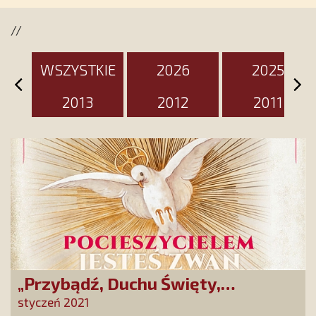
wyjątkowy dzień
//
WSZYSTKIE
2026
2025
2013
2012
2011
„Przybądź, Duchu Święty,
pocieszycielu” – szczególna
styczeń 2021