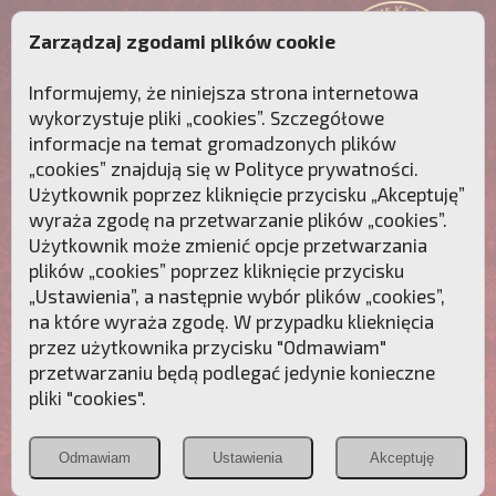
Zarządzaj zgodami plików cookie
Informujemy, że niniejsza strona internetowa
wykorzystuje pliki „cookies”. Szczegółowe
informacje na temat gromadzonych plików
„cookies” znajdują się w
Polityce prywatności
.
Użytkownik poprzez kliknięcie przycisku „Akceptuję”
wyraża zgodę na przetwarzanie plików „cookies”.
Użytkownik może zmienić opcje przetwarzania
plików „cookies” poprzez kliknięcie przycisku
„Ustawienia”, a następnie wybór plików „cookies”,
na które wyraża zgodę. W przypadku klieknięcia
Przebudźmy sumienia Polaków!
przez użytkownika przycisku "Odmawiam"
przetwarzaniu będą podlegać jedynie konieczne
Polonia
Przymierze
PCh24.pl
pliki "cookies".
Christiana
z Maryją
Odmawiam
Ustawienia
Akceptuję
POZNAJ APOSTOLAT FATIMY
WESPRZYJ
NAS