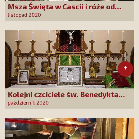
Msza Święta w Cascii i róże od
naszych Darczyńców
listopad 2020
Kolejni czciciele św. Benedykta
złożyli swoje prośby i
październik 2020
podziękowania w klasztorze w
Nursji