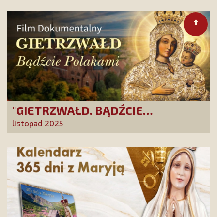
PCh24TV!
"GIETRZWAŁD. BĄDŹCIE
POLAKAMI". Wesprzyj produkcję
listopad 2025
nowego filmu PCh24 TV