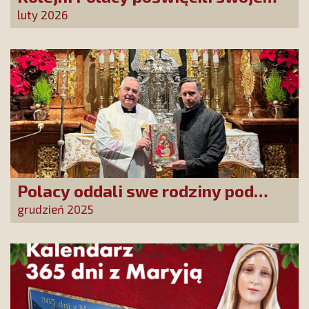
sprawy Matce Bożej Uzdrowienie
luty 2026
Chorych!
Polacy oddali swe rodziny pod
opiekę Najświętszej Rodziny!
grudzień 2025