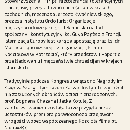
Stowarzyszenia TFP, pt. Nietolerancja tolerancyjnych
– przejawy prześladowań chrześcijan w krajach
zachodnich; mecenasa Jerzego Kwaśniewskiego,
prezesa Instytutu Ordo Iuris: Organizacje
międzynarodowe jako środek nacisku na ład
społeczny i konstytucyjny; ks. Guya Pagèsa z Francji:
Islamizacja Europy jest karą za apostazję oraz ks. dr.
Marcina Dąbrowskiego z organizacji „Pomoc
Kościołowi w Potrzebie”, który przedstawił Raport o
prześladowaniu i męczeństwie chrześcijan w krajach
islamskich.
Tradycyjnie podczas Kongresu wręczono Nagrody im.
Księdza Skargi. Tym razem Zarząd Instytutu wyróżnił
nią zasłużonych obrońców dzieci nienarodzonych:
prof. Bogdana Chazana i Jacka Kotulę. Z
zainteresowaniem została także przyjęta przez
uczestników premiera poświęconego przejawom
wrogości wobec współczesnego Kościoła filmu pt.
Nienawiść.