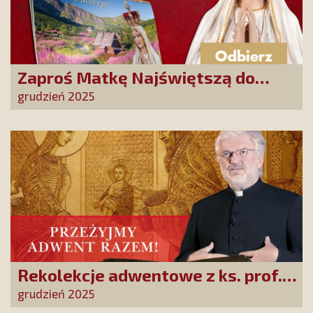
Zaproś Matkę Najświętszą do
swojego domu! Odbierz kalendarz
grudzień 2025
„365 dni z Maryją”
Rekolekcje adwentowe z ks. prof.
Robertem Skrzypczakiem na
grudzień 2025