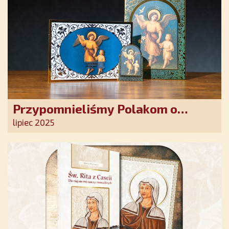
Przypomnieliśmy Polakom o
obecności Anioła Stróża!
lipiec 2025