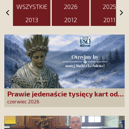
WSZYSTKIE
2026
2025
2013
2012
2011
Prawie jedenaście tysięcy kart od
Przyjaciół Stowarzyszenia
czerwiec 2026
złożonych w La Salette!