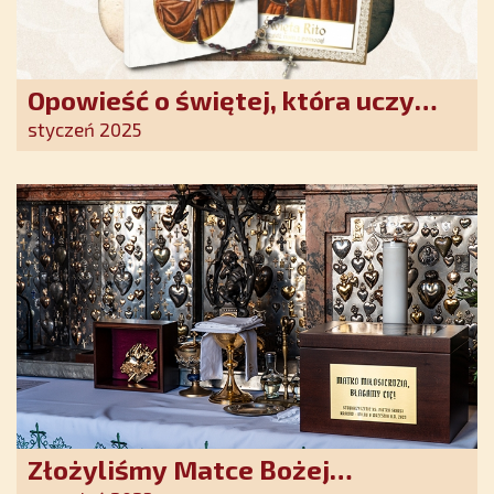
Opowieść o świętej, która uczy
szczerego oddania się Bogu.
styczeń 2025
Duchowe wzmocnienie i światło
nadziei w XXI wieku
Złożyliśmy Matce Bożej