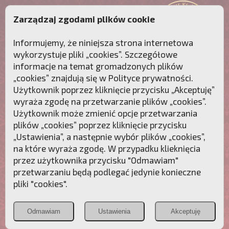
Zarządzaj zgodami plików cookie
Informujemy, że niniejsza strona internetowa
wykorzystuje pliki „cookies”. Szczegółowe
informacje na temat gromadzonych plików
„cookies” znajdują się w
Polityce prywatności
.
Użytkownik poprzez kliknięcie przycisku „Akceptuję”
wyraża zgodę na przetwarzanie plików „cookies”.
Użytkownik może zmienić opcje przetwarzania
plików „cookies” poprzez kliknięcie przycisku
„Ustawienia”, a następnie wybór plików „cookies”,
na które wyraża zgodę. W przypadku klieknięcia
Przebudźmy sumienia Polaków!
przez użytkownika przycisku "Odmawiam"
przetwarzaniu będą podlegać jedynie konieczne
Polonia
Przymierze
PCh24.pl
pliki "cookies".
Christiana
z Maryją
Odmawiam
Ustawienia
Akceptuję
POZNAJ APOSTOLAT FATIMY
WESPRZYJ
NAS