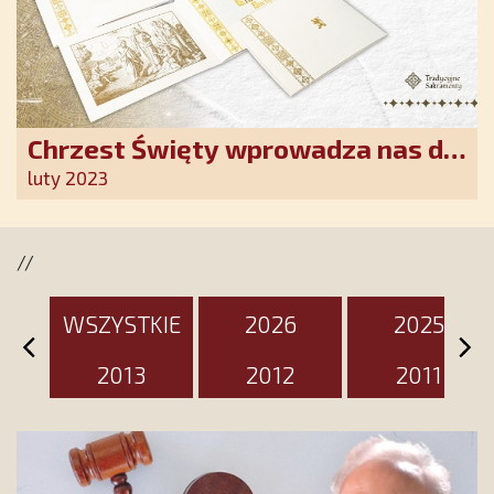
Chrzest Święty wprowadza nas do
wspólnoty Kościoła. Nasz pakiet
luty 2023
jest przygotowany na ten
wyjątkowy dzień
//
WSZYSTKIE
2026
2025
2013
2012
2011