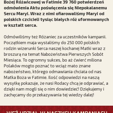
Bożej Różańcowej w Fatimie 39 760 potwierdzeń
odmówienia Aktu poświęcenia się Niepokalanemu
Sercu Maryi. Wraz z nimi ofiarowaliśmy Maryi od
polskich czcicieli tysiąc białych róż uformowanych
w kształt serca.
Odmówiliśmy też Różaniec za uczestników kampanii.
Początkiem maja wysłaliśmy do 250 000 polskich
rodzin wizerunki Serca naszej kochanej Matki wraz z
broszurą na temat Nabożeństwa Pierwszych Sobót
Miesiąca. To ogromny sukces, bo aż ćwierć miliona
Polaków mogło poznać to wciąż mało znane
nabożeństwo, którego odmawiania chciała od nas
Matka Boża w Fatimie. Ilość odpowiedzi na naszą
wysyłkę pokazuje, że nasi Rodacy chcą je odprawiać, a
dzięki nam mogli się o nim dowiedzieć! Dziękujemy i
zachęcamy do przekazywania tej wiedzy dalej!