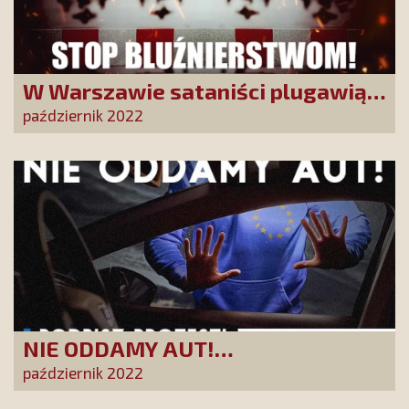
W Warszawie sataniści plugawią
znak krzyża. Dość znieważania
październik 2022
symboli chrześcijańskich!
NIE ODDAMY AUT!
Pseudoekologiczna agenda UE
październik 2022
uderzy w każdego