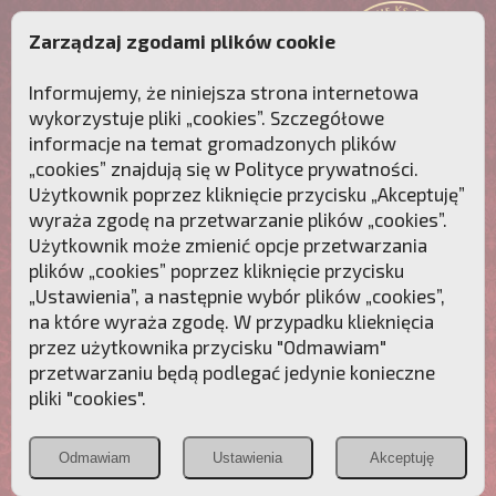
Zarządzaj zgodami plików cookie
Informujemy, że niniejsza strona internetowa
wykorzystuje pliki „cookies”. Szczegółowe
informacje na temat gromadzonych plików
„cookies” znajdują się w
Polityce prywatności
.
Użytkownik poprzez kliknięcie przycisku „Akceptuję”
wyraża zgodę na przetwarzanie plików „cookies”.
Użytkownik może zmienić opcje przetwarzania
plików „cookies” poprzez kliknięcie przycisku
„Ustawienia”, a następnie wybór plików „cookies”,
na które wyraża zgodę. W przypadku klieknięcia
Przebudźmy sumienia Polaków!
przez użytkownika przycisku "Odmawiam"
przetwarzaniu będą podlegać jedynie konieczne
Polonia
Przymierze
PCh24.pl
pliki "cookies".
Christiana
z Maryją
Odmawiam
Ustawienia
Akceptuję
POZNAJ APOSTOLAT FATIMY
WESPRZYJ
NAS