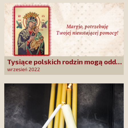
Tysiące polskich rodzin mogą oddać
się nieustającej pomocy Matki
wrzesień 2022
Bożej!