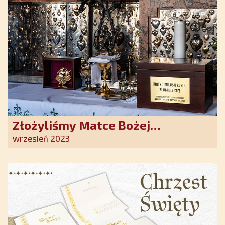
Złożyliśmy Matce Bożej
Ostrobramskiej pozłacane wotum
wrzesień 2023