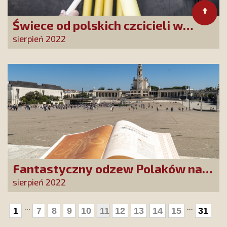
Świece od polskich czcicieli w
Fatimie
sierpień 2022
Fantastyczny odzew Polaków na
wezwanie do poświęcenia domu
sierpień 2022
Maryi
...
...
1
7
8
9
10
11
12
13
14
15
31