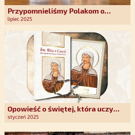
Przypomnieliśmy Polakom o
obecności Anioła Stróża!
lipiec 2025
Opowieść o świętej, która uczy
szczerego oddania się Bogu.
styczeń 2025
Duchowe wzmocnienie i światło
nadziei w XXI wieku