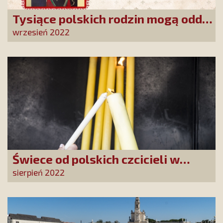
Tysiące polskich rodzin mogą oddać
się nieustającej pomocy Matki
wrzesień 2022
Bożej!
Świece od polskich czcicieli w
Fatimie
sierpień 2022