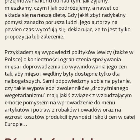
przejmowania kontroli nad tym, jak żyjemy,
mieszkamy, czym i jak podróżujemy, a nawet co
składa się na naszą dietę. Gdy jakiś zbyt radykalny
pomysł zanadto porusza ludzi, jego autorzy na
pewien czas wycofują się, deklarując, że to jest tylko
propozycja lub zalecenie.
Przykładem są wypowiedzi polityków lewicy (także w
Polsce) o konieczności ograniczenia spożywania
mięsa i doprowadzenia do wywindowania jego cen
tak, aby mięso i wędliny były dostępne tylko dla
najbogatszych. Sami odpowiedzmy sobie na pytanie,
czy takie wypowiedzi zwolenników „drożyźnianego
wegetarianizmu” mają jakiś związek z wzbudzającym
emocje pomysłem na wprowadzenie do menu
artykułów i potraw z robaków i owadów oraz na
wzrost kosztów produkcji żywności i skoki cen w całej
Europie…