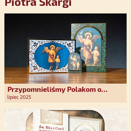
Piotra Skargi
Przypomnieliśmy Polakom o
obecności Anioła Stróża!
lipiec 2025