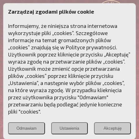
Zarządzaj zgodami plików cookie
Informujemy, że niniejsza strona internetowa
wykorzystuje pliki „cookies”. Szczegółowe
informacje na temat gromadzonych plików
„cookies” znajdują się w
Polityce prywatności
.
Użytkownik poprzez kliknięcie przycisku „Akceptuję”
wyraża zgodę na przetwarzanie plików „cookies”.
Użytkownik może zmienić opcje przetwarzania
plików „cookies” poprzez kliknięcie przycisku
„Ustawienia”, a następnie wybór plików „cookies”,
na które wyraża zgodę. W przypadku klieknięcia
Przebudźmy sumienia Polaków!
przez użytkownika przycisku "Odmawiam"
przetwarzaniu będą podlegać jedynie konieczne
Polonia
Przymierze
PCh24.pl
pliki "cookies".
Christiana
z Maryją
Odmawiam
Ustawienia
Akceptuję
POZNAJ APOSTOLAT FATIMY
WESPRZYJ
NAS