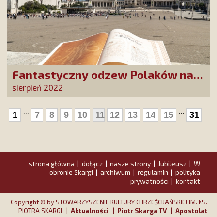
Fantastyczny odzew Polaków na
wezwanie do poświęcenia domu
sierpień 2022
Maryi
...
...
1
7
8
9
10
11
12
13
14
15
31
strona główna
dołącz
nasze strony
Jubileusz
W
|
|
|
|
obronie Skargi
archiwum
regulamin
polityka
|
|
|
prywatności
kontakt
|
Copyright © by STOWARZYSZENIE KULTURY CHRZEŚCIJAŃSKIEJ IM. KS.
PIOTRA SKARGI |
Aktualności
|
Piotr Skarga TV
|
Apostolat