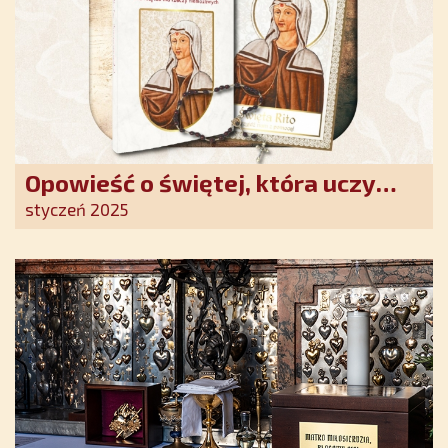
Opowieść o świętej, która uczy
szczerego oddania się Bogu.
styczeń 2025
Duchowe wzmocnienie i światło
nadziei w XXI wieku