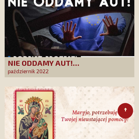
NIE ODDAMY AUT!
Pseudoekologiczna agenda UE
październik 2022
uderzy w każdego