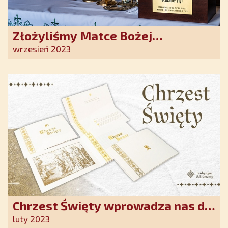
Złożyliśmy Matce Bożej
Ostrobramskiej pozłacane wotum
wrzesień 2023
Chrzest Święty wprowadza nas do
wspólnoty Kościoła. Nasz pakiet
luty 2023