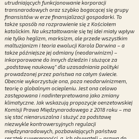
utrudniających funkcjonowanie korporacji
transnarodowych oraz szybko bogacącej się grupy
finansistów w erze finansjalizacji gospodarki. To
także sposób na rozprawienie się z Kościołem
katolickim. Na ukształtowanie się tej idei miały wpływ
nie tylko heglizm, marksizm, ale przede wszystkim
maltuzjanizm i teoria ewolucji Karola Darwina – a
także późniejsze jej odmiany (neodarwinizm) –
inkorporowane do innych dziedzin i służące za
„podstawę naukową” dla uzasadniania polityki
prowadzonej przez państwa na całym świecie.
Obecnie wykorzystuje ona, poza neodarwinizmem,
teorię o globalnym ociepleniu. Jest ona celowo
zastępowana i nadinterpretowana jako zmiany
klimatyczne. Jak wskazują propozycje oenzetowskiej
Komisji Prawa Międzynarodowego z 2018 roku – ma
się stać nienaruszalna i służyć za podstawę
niezwykle kontrowersyjnych regulacji
międzynarodowych, pozbawiających państwa
resztek suwerenności, a ich obywateli – prawa do