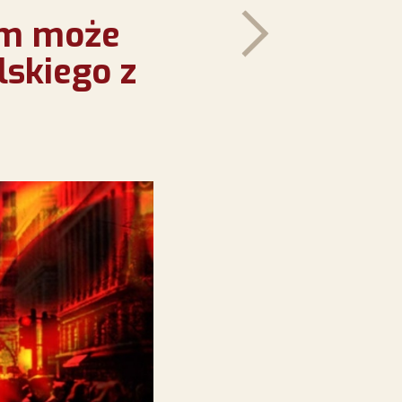
em może
lskiego z