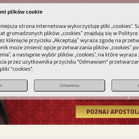
mi plików cookie
ANIE
DLA DUSZY
NAGRODA
KONTAKT
iniejsza strona internetowa wykorzystuje pliki „cookies”.
at gromadzonych plików „cookies” znajdują się w
Polityce
z kliknięcie przycisku „Akceptuję” wyraża zgodę na przet
wnik może zmienić opcje przetwarzania plików „cookies” pop
enia”, a następnie wybór plików „cookies”, na które wyraża
ęcia przez użytkownika przycisku "Odmawiam" przetwarza
Przebudźmy
liki "cookies".
Polonia
m
Ustawienia
Christiana
POZNAJ APOSTOL