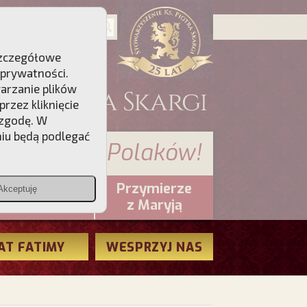
 Szczegółowe
 prywatności
.
warzanie plików
rzez kliknięcie
 zgodę. W
niu będą podlegać
 sumienia Polaków!
Przymierze
Akceptuję
PCh24.pl
z Maryją
AT FATIMY
WESPRZYJ NAS