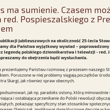
as ma sumienie. Czasem moż
 red. Pospieszalskiego z P
kiem
blikacji jubileuszowych na okoliczność 25-lecia Stow
mamy dla Państwa wyjątkowy wywiad – poprowadzony
 legendę polskiego dziennikarstwa i telewizji - red. 
apraszamy do obejrzenia bądź wysłuchania.
iu prezentujemy Państwu rozmowę z prezesem naszego S
kiem. Poruszone w niej problemy sięgają początków środ
otra Skargi, jak również spraw obecnych.
h podsumowań, jak np. paradoks osłony, którą mimowolnie
iająca i osłabiająca przenikanie do Polski rewolucji obycz
iątych, pokazując specyficzny stan stosunków społecznych i
 prezes Olejniczak, implikował dwie kluczowe decyzje w kw