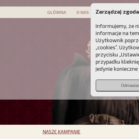
Zarządzaj zgoda
GŁÓWNA
O NAS
PATRON
KAMP
Informujemy, że n
informacje na tem
Użytkownik poprze
„cookies”. Użytko
przycisku „Ustawi
przypadku kliekni
jedynie konieczne p
Odmawia
NASZE KAMPANIE