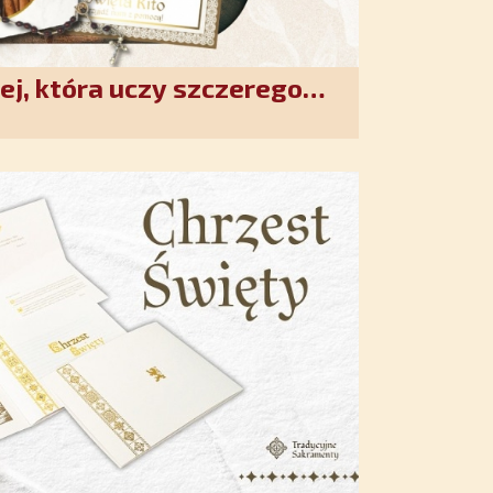
ej, która uczy szczerego
. Duchowe wzmocnienie i
w XXI wieku