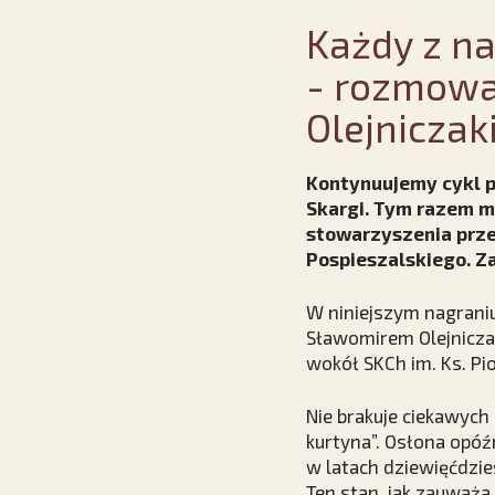
Każdy z n
- rozmowa
Olejnicza
Kontynuujemy cykl pu
Skargi. Tym razem 
stowarzyszenia przez
Pospieszalskiego. Z
W niniejszym nagran
Sławomirem Olejnicza
wokół SKCh im. Ks. Pi
Nie brakuje ciekawyc
kurtyna”. Osłona opóźn
w latach dziewięćdzies
Ten stan, jak zauważa