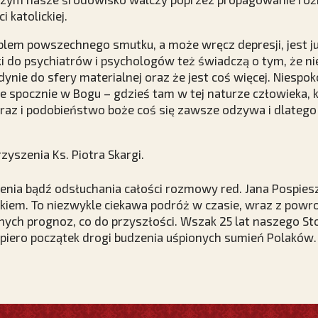
 katolickiej.
blem powszechnego smutku, a może wręcz depresji, jest j
ki do psychiatrów i psychologów też świadczą o tym, że ni
ynie do sfery materialnej oraz że jest coś więcej. Niespok
nie spocznie w Bogu – gdzieś tam w tej naturze człowieka, 
raz i podobieństwo boże coś się zawsze odzywa i dlatego
yszenia Ks. Piotra Skargi.
enia bądź odsłuchania całości rozmowy red. Jana Pospies
kiem. To niezwykle ciekawa podróż w czasie, wraz z pow
ych prognoz, co do przyszłości. Wszak 25 lat naszego St
dopiero początek drogi budzenia uśpionych sumień Polaków.