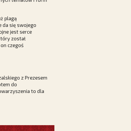
uż plagą
e da się swojego
ojne jest serce
który został
 on czegoś
zalskiego z Prezesem
rotem do
owarzyszenia to dla