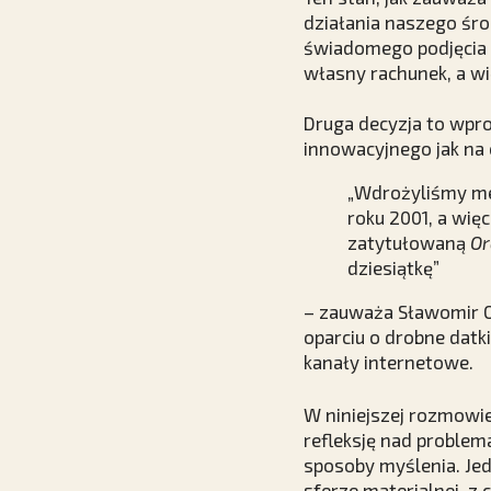
działania naszego śro
świadomego podjęcia p
własny rachunek, a wi
Druga decyzja to wpro
innowacyjnego jak na
„Wdrożyliśmy met
roku 2001, a wię
zatytułowaną
Or
dziesiątkę”
– zauważa Sławomir O
oparciu o drobne datk
kanały internetowe.
W niniejszej rozmowi
refleksję nad problem
sposoby myślenia. Jed
sferze materialnej, 