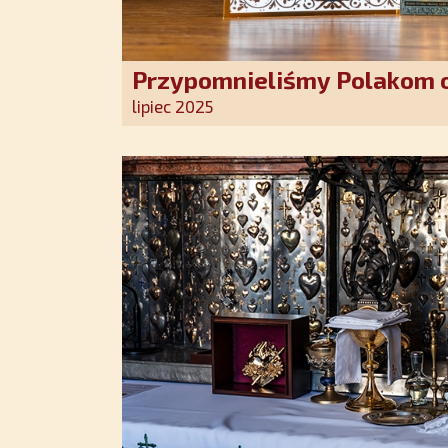
Przypomnieliśmy Polakom o
Stróża!
lipiec 2025