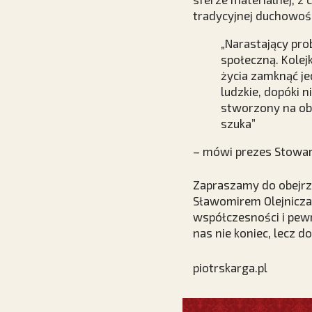
tradycyjnej duchowości
„Narastający pro
społeczną. Kolej
życia zamknąć jed
ludzkie, dopóki 
stworzony na ob
szuka”
– mówi prezes Stowarz
Zapraszamy do obejrz
Sławomirem Olejnicza
współczesności i pewn
nas nie koniec, lecz 
piotrskarga.pl