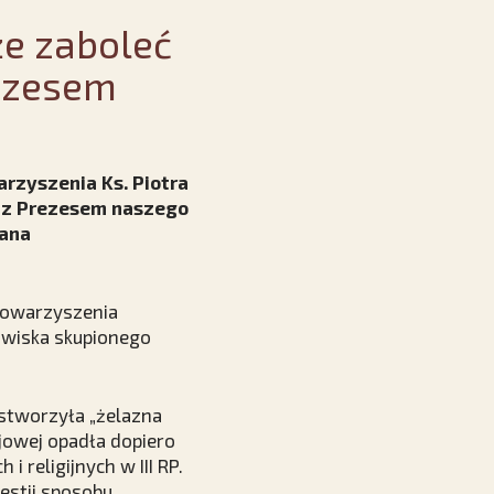
e zaboleć
rezesem
arzyszenia Ks. Piotra
 z Prezesem naszego
Jana
towarzyszenia
owiska skupionego
 stworzyła „żelazna
ajowej opadła dopiero
 religijnych w III RP.
estii sposobu