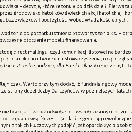
dowiska - decyzje, które rezonują po dziś dzień. Pierwsza
rzez środowisko katolików świeckich akcji katolickiej i 
ęc bez związków i podległości wobec władz kościelnych.
wadzenie od początku istnienia Stowarzyszenia Ks. Piotra
 ówczesne otoczenie modelu finansowania.
odę direct mailingu, czyli komunikacji listowej na bardzo
c półtora roku po utworzeniu Stowarzyszenia, rozpoczęliś
ędzie Fatimskie nadzieją dla Polski.
Okazało się, że było t
lejniczak. Warto przy tym dodać, iż fundraisingowy mode
i ze strony dużej liczby Darczyńców w późniejszych latac
e nie brakuje również odwołań do współczesności. Rozm
ami i błędami współczesności, które generują rewolucyjne t
nym z takich kluczowych podejść jest oparcie życia osobi
z czym nasze środowisko walczy poprzez propagowanie ró