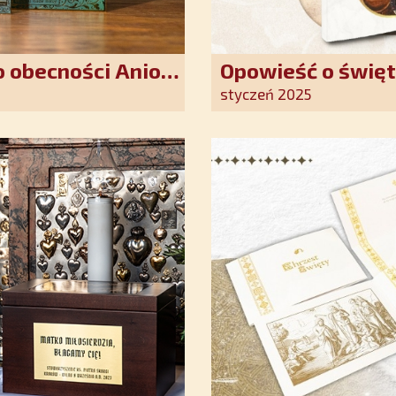
 obecności Anioła
Opowieść o święt
oddania się Bogu
styczeń 2025
światło nadziei 