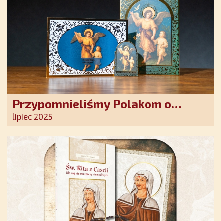
Przypomnieliśmy Polakom o
obecności Anioła Stróża!
lipiec 2025