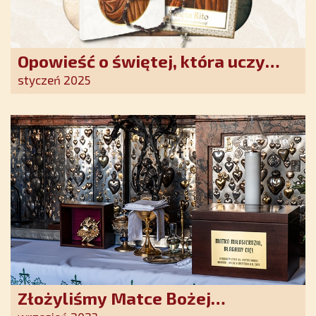
Opowieść o świętej, która uczy
szczerego oddania się Bogu.
styczeń 2025
Duchowe wzmocnienie i światło
nadziei w XXI wieku
Złożyliśmy Matce Bożej