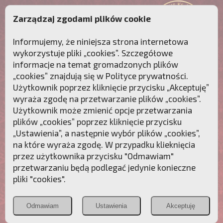
Zarządzaj zgodami plików cookie
Informujemy, że niniejsza strona internetowa
wykorzystuje pliki „cookies”. Szczegółowe
informacje na temat gromadzonych plików
„cookies” znajdują się w
Polityce prywatności
.
Użytkownik poprzez kliknięcie przycisku „Akceptuję”
wyraża zgodę na przetwarzanie plików „cookies”.
Użytkownik może zmienić opcje przetwarzania
plików „cookies” poprzez kliknięcie przycisku
„Ustawienia”, a następnie wybór plików „cookies”,
na które wyraża zgodę. W przypadku klieknięcia
Przebudźmy sumienia Polaków!
przez użytkownika przycisku "Odmawiam"
przetwarzaniu będą podlegać jedynie konieczne
Polonia
Przymierze
PCh24.pl
pliki "cookies".
Christiana
z Maryją
Odmawiam
Ustawienia
Akceptuję
POZNAJ APOSTOLAT FATIMY
WESPRZYJ
NAS