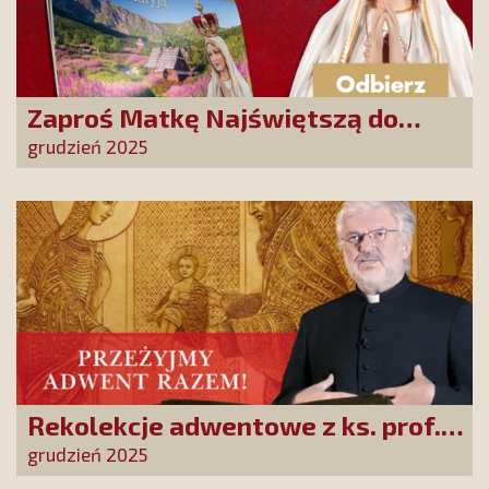
Zaproś Matkę Najświętszą do
swojego domu! Odbierz kalendarz
grudzień 2025
„365 dni z Maryją”
Rekolekcje adwentowe z ks. prof.
Robertem Skrzypczakiem na
grudzień 2025
PCh24TV!