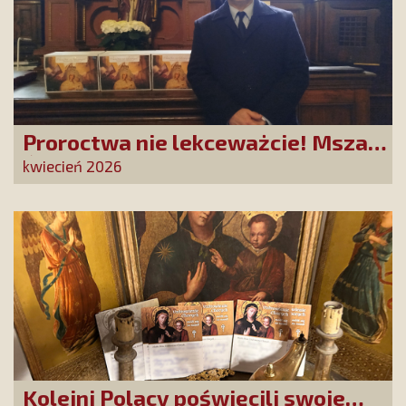
Proroctwa nie lekceważcie! Msza
Święta na Jasnej Górze –
kwiecień 2026
dziękujemy za Waszą obecność!
Kolejni Polacy poświęcili swoje