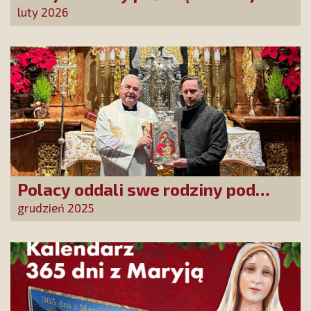
sprawy Matce Bożej Uzdrowienie
luty 2026
Chorych!
Polacy oddali swe rodziny pod
opiekę Najświętszej Rodziny!
grudzień 2025