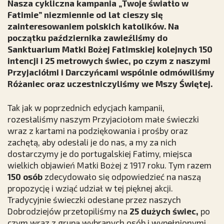
Nasza cykliczna kampania „Twoje światło w
Fatimie” niezmiennie od lat cieszy się
zainteresowaniem polskich katolików. Na
początku października zawieźliśmy do
Sanktuarium Matki Bożej Fatimskiej kolejnych 150
intencji i 25 metrowych świec, po czym z naszymi
Przyjaciółmi i Darczyńcami wspólnie odmówiliśmy
Różaniec oraz uczestniczyliśmy we Mszy Świętej.
Tak jak w poprzednich edycjach kampanii,
rozesłaliśmy naszym Przyjaciołom małe świeczki
wraz z kartami na podziękowania i prośby oraz
zachętą, aby odesłali je do nas, a my za nich
dostarczymy je do portugalskiej Fatimy, miejsca
wielkich objawień Matki Bożej z 1917 roku. Tym razem
150 osób
zdecydowało się odpowiedzieć na naszą
propozycję i wziąć udział w tej pięknej akcji.
Tradycyjnie świeczki odesłane przez naszych
Dobrodziejów przetopiliśmy na
25 dużych świec,
po
czym wraz z grupą wybranych osób i wypełnionymi