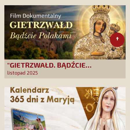
"GIETRZWAŁD. BĄDŹCIE
POLAKAMI". Wesprzyj produkcję
listopad 2025
nowego filmu PCh24 TV