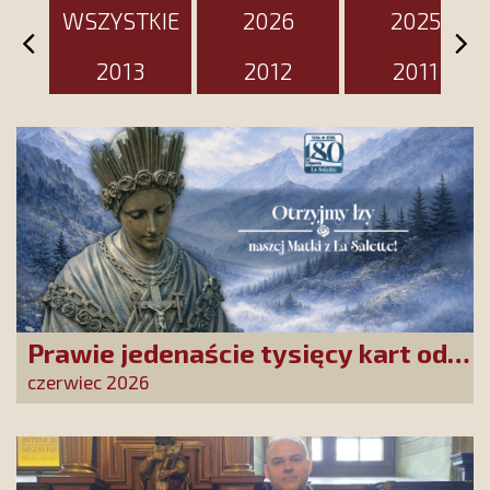
WSZYSTKIE
2026
2025
2013
2012
2011
Prawie jedenaście tysięcy kart od
Przyjaciół Stowarzyszenia
czerwiec 2026
złożonych w La Salette!