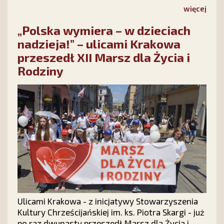
Stowarzyszenia Ks. Piotra Skargi „Dar Maryi”
więcej
https://darmaryi.pl/ lub zadzwonisz do nas pod
„Polska wymiera – w dzieciach
numer 12 423 44 23, a Medalik i Nowenna będą
Twoje!
nadzieja!” – ulicami Krakowa
przeszedł XII Marsz dla Życia i
Rodziny
Ulicami Krakowa - z inicjatywy Stowarzyszenia
Kultury Chrześcijańskiej im. ks. Piotra Skargi - już
po raz dwunasty przeszedł Marsz dla Życia i