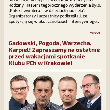
Rodziny. Hasłem tegorocznego wydarzenia było:
„Polska wymiera – w dzieciach nadzieja”.
Organizatorzy i uczestnicy podkreślali, że
spotykają się w okolicznościach intensywnego
ataku politycznego na instytucję rodziny, ale
radosna atmosfera marszu podtrzymuje
więcej
nadzieję, że polska rodzina – Bogiem silna –
Gadowski, Pogoda, Warzecha,
pokona wszelkie przeciwności.
Karpiel! Zapraszamy na ostatnie
przed wakacjami spotkanie
Klubu PCh w Krakowie!