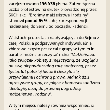
zarejestrowano
196 436
pisma. Zatem łączna
liczba protestów na skutek prowadzonej przez
SKCH akcji "Brońmy małżeństwa i rodziny"
stanowi
ponad 64%
całej korespondencji
nadesłanej do Sejmu od początku kadencji.
W listach-protestach napływających do Sejmu z
całej Polski, a podpisywanych indywidualnie i
zbiorowo często przez całe grupy w tym m.in.
parafie, można przeczytać m.in.:
"Małżeństwo
jako związek kobiety z mężczyzną, ze względu
na swą niepowtarzalną rolę społeczną, przez
tysiąc lat polskiej historii cieszyło się
przywilejami i ochroną prawa. Jednak dziś
agresywne grupy, czyniące z homoseksualizmu
ideologię, dążą do prawnej degradacji
małżeństwa i rodziny"
.
W tym miejscu należy również wspomnieć, iż