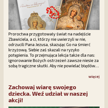
Proroctwa przygotowały świat na nadejście
Zbawiciela, a ci, którzy nie uwierzyli w nie,
odrzucili Pana Jezusa, skazując Go na śmierć
krzyżową. Siebie zaś skazali na ryzyko
potępienia. To przejmująca lekcja także dla nas:
ignorowanie Bożych ostrzeżeń zawsze niesie za
sobą tragiczne skutki. Aby nie powielać błędów
historii i nauczyć się odczytywać znaki czasów,
warto sięgnąć po wyjątkową książkę „Proroctwa
więcej
nie lekceważcie! Przepowiednie dla Polski”.
Zachowaj wiarę swojego
dziecka. Weź udział w naszej
akcji!