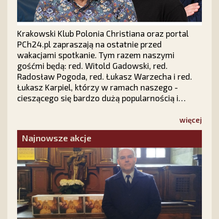
Krakowski Klub Polonia Christiana oraz portal
PCh24.pl zapraszają na ostatnie przed
wakacjami spotkanie. Tym razem naszymi
gośćmi będą: red. Witold Gadowski, red.
Radosław Pogoda, red. Łukasz Warzecha i red.
Łukasz Karpiel, którzy w ramach naszego -
cieszącego się bardzo dużą popularnością i
zainteresowaniem w całej Polsce - cyklu "Prawy
Prosty PLUS" z udziałem publiczności dokonają
więcej
politycznego podsumowania pierwszych sześciu
Najnowsze akcje
miesięcy 2026 roku.