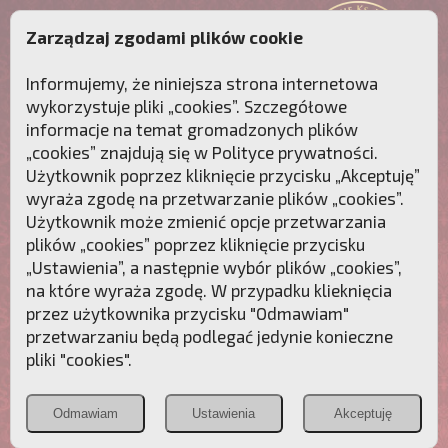
Zarządzaj zgodami plików cookie
Informujemy, że niniejsza strona internetowa
wykorzystuje pliki „cookies”. Szczegółowe
informacje na temat gromadzonych plików
„cookies” znajdują się w
Polityce prywatności
.
Użytkownik poprzez kliknięcie przycisku „Akceptuję”
wyraża zgodę na przetwarzanie plików „cookies”.
Użytkownik może zmienić opcje przetwarzania
plików „cookies” poprzez kliknięcie przycisku
„Ustawienia”, a następnie wybór plików „cookies”,
na które wyraża zgodę. W przypadku klieknięcia
Przebudźmy sumienia Polaków!
przez użytkownika przycisku "Odmawiam"
przetwarzaniu będą podlegać jedynie konieczne
Polonia
Przymierze
PCh24.pl
pliki "cookies".
Christiana
z Maryją
Odmawiam
Ustawienia
Akceptuję
POZNAJ APOSTOLAT FATIMY
WESPRZYJ
NAS