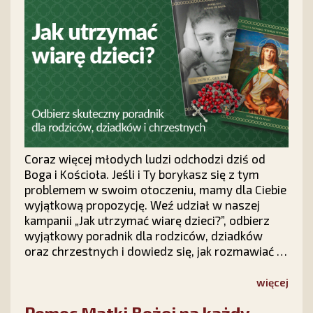
Coraz więcej młodych ludzi odchodzi dziś od
Boga i Kościoła. Jeśli i Ty borykasz się z tym
problemem w swoim otoczeniu, mamy dla Ciebie
wyjątkową propozycję. Weź udział w naszej
kampanii „Jak utrzymać wiarę dzieci?”, odbierz
wyjątkowy poradnik dla rodziców, dziadków
oraz chrzestnych i dowiedz się, jak rozmawiać z
dziećmi o wierze, modlić się o ich nawrócenie i
nie tracić nadziei na ich powrót do Chrystusa.
więcej
Pomoc Matki Bożej na każdy