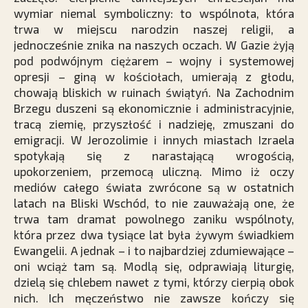
wymiar niemal symboliczny: to wspólnota, która
trwa w miejscu narodzin naszej religii, a
jednocześnie znika na naszych oczach. W Gazie żyją
pod podwójnym ciężarem – wojny i systemowej
opresji – giną w kościołach, umierają z głodu,
chowają bliskich w ruinach świątyń. Na Zachodnim
Brzegu duszeni są ekonomicznie i administracyjnie,
tracą ziemię, przyszłość i nadzieję, zmuszani do
emigracji. W Jerozolimie i innych miastach Izraela
spotykają się z narastającą wrogością,
upokorzeniem, przemocą uliczną. Mimo iż oczy
mediów całego świata zwrócone są w ostatnich
latach na Bliski Wschód, to nie zauważają one, że
trwa tam dramat powolnego zaniku wspólnoty,
która przez dwa tysiące lat była żywym świadkiem
Ewangelii. A jednak – i to najbardziej zdumiewające –
oni wciąż tam są. Modlą się, odprawiają liturgię,
dzielą się chlebem nawet z tymi, którzy cierpią obok
nich. Ich męczeństwo nie zawsze kończy się