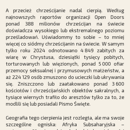
A przecież chrześcijanie nadal cierpią. Według
najnowszych raportów organizacji Open Doors
ponad 388 milionów chrześcijan na świecie
doświadcza wysokiego lub ekstremalnego poziomu
prześladowań. Uświadommy to sobie – to mniej
więcej co siódmy chrześcijanin na świecie. W samym
tylko roku 2024 odnotowano 4 849 zabitych za
wiarę w Chrystusa, dziesiątki tysięcy pobitych,
torturowanych lub więzionych, ponad 5 000 ofiar
przemocy seksualnej i przymusowych małżeństw, a
aż 224 129 osób zmuszono do ucieczki lub ukrywania
się. Zniszczono lub zaatakowano ponad 3 600
kościołów i chrześcijańskich obiektów sakralnych, a
tysiące wiernych trafiło do aresztów tylko za to, że
modlili się lub posiadali Pismo Święte.
Geografia tego cierpienia jest rozległa, ale ma swoje
szczególne ogniska: Afryka Subsaharyjska –