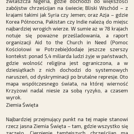
zwłaszcza Nigeria, gdzie dochodzi do większości
zabójstw chrześcijan na świecie; Bliski Wschód – z
krajami takimi jak Syria czy Jemen; oraz Azja – gdzie
Korea Północna, Pakistan czy Indie należą do miejsc
najbardziej wrogich wierze. W sumie aż w 78 krajach
notuje się poważne prześladowania, a raport
organizacji Aid to the Church in Need (Pomoc
Kościołowi w Potrzebie)dodaje jeszcze szerszy
kontekst: ponad 5,4 miliarda ludzi żyje w państwach,
gdzie wolność religijna jest ograniczona, a w
dziesiątkach z nich dochodzi do systemowych
naruszeń, od dyskryminacji po brutalne represje. Oto
mapa współczesnego świata, na której wierność
Krzyżowi nadal niesie za sobą ryzyko, a czasem
wyrok.
Ziemia Święta
Najbardziej przejmujący punkt na tej mapie stanowi
rzecz jasna Ziemia Święta – tam, gdzie wszystko się
zaczęło. Cierpienie tamtejszych chrześcijan ma