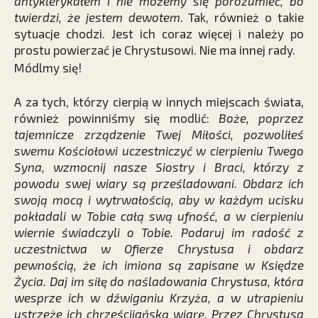
antyklerykałem i nie możemy się porozumieć, bo
twierdzi, że jestem dewotem
. Tak, również o takie
sytuacje chodzi. Jest ich coraz więcej i należy po
prostu powierzać je Chrystusowi. Nie ma innej rady.
Módlmy się!
A za tych, którzy cierpią w innych miejscach świata,
również powinniśmy się modlić:
Boże, poprzez
tajemnicze zrządzenie Twej Miłości, pozwoliłeś
swemu Kościołowi uczestniczyć w cierpieniu Twego
Syna, wzmocnij nasze Siostry i Braci, którzy z
powodu swej wiary są prześladowani. Obdarz ich
swoją mocą i wytrwałością, aby w każdym ucisku
pokładali w Tobie całą swą ufność, a w cierpieniu
wiernie świadczyli o Tobie. Podaruj im radość z
uczestnictwa w Ofierze Chrystusa i obdarz
pewnością, że ich imiona są zapisane w Księdze
Życia. Daj im siłę do naśladowania Chrystusa, która
wesprze ich w dźwiganiu Krzyża, a w utrapieniu
ustrzeże ich chrześcijańską wiarę. Przez Chrystusa