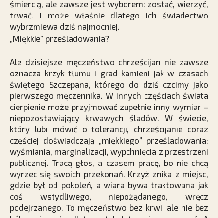
śmiercią, ale zawsze jest wyborem: zostać, wierzyć,
trwać. I może właśnie dlatego ich świadectwo
wybrzmiewa dziś najmocniej.
„Miękkie” prześladowania?
Ale dzisiejsze męczeństwo chrześcijan nie zawsze
oznacza krzyk tłumu i grad kamieni jak w czasach
świętego Szczepana, którego do dziś czcimy jako
pierwszego męczennika. W innych częściach świata
cierpienie może przyjmować zupełnie inny wymiar –
niepozostawiający krwawych śladów. W świecie,
który lubi mówić o tolerancji, chrześcijanie coraz
częściej doświadczają „miękkiego” prześladowania:
wyśmiania, marginalizacji, wypchnięcia z przestrzeni
publicznej. Tracą głos, a czasem pracę, bo nie chcą
wyrzec się swoich przekonań. Krzyż znika z miejsc,
gdzie był od pokoleń, a wiara bywa traktowana jak
coś wstydliwego, niepożądanego, wręcz
podejrzanego. To męczeństwo bez krwi, ale nie bez