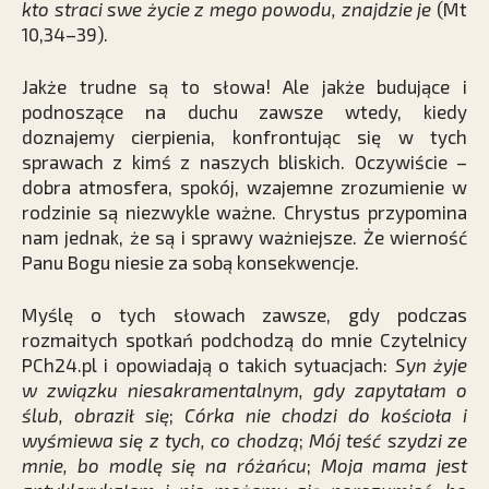
kto straci swe życie z mego powodu, znajdzie je
(Mt
10,34–39).
Jakże trudne są to słowa! Ale jakże budujące i
podnoszące na duchu zawsze wtedy, kiedy
doznajemy cierpienia, konfrontując się w tych
sprawach z kimś z naszych bliskich. Oczywiście –
dobra atmosfera, spokój, wzajemne zrozumienie w
rodzinie są niezwykle ważne. Chrystus przypomina
nam jednak, że są i sprawy ważniejsze. Że wierność
Panu Bogu niesie za sobą konsekwencje.
Myślę o tych słowach zawsze, gdy podczas
rozmaitych spotkań podchodzą do mnie Czytelnicy
PCh24.pl i opowiadają o takich sytuacjach:
Syn żyje
w związku niesakramentalnym, gdy zapytałam o
ślub, obraził się
;
Córka nie chodzi do kościoła i
wyśmiewa się z tych, co chodzą
;
Mój teść szydzi ze
mnie, bo modlę się na różańcu
;
Moja mama jest