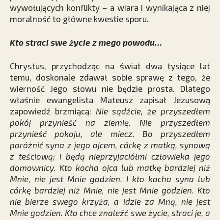
wywołujących konflikty – a wiara i wynikająca z niej
moralność to główne kwestie sporu.
Kto straci swe życie z mego powodu…
Chrystus, przychodząc na świat dwa tysiące lat
temu, doskonale zdawał sobie sprawę z tego, że
wierność Jego słowu nie będzie prosta. Dlatego
właśnie ewangelista Mateusz zapisał Jezusową
zapowiedź brzmiącą:
Nie sądźcie, że przyszedłem
pokój przynieść na ziemię.
Nie przyszedłem
przynieść pokoju, ale miecz. Bo przyszedłem
poróżnić syna z jego ojcem, córkę z matką, synową
z teściową; i będą nieprzyjaciółmi człowieka jego
domownicy. Kto kocha ojca lub matkę bardziej niż
Mnie, nie jest Mnie godzien. I kto kocha syna lub
córkę bardziej niż Mnie, nie jest Mnie godzien. Kto
nie bierze swego krzyża, a idzie za Mną, nie jest
Mnie godzien. Kto chce znaleźć swe życie, straci je, a