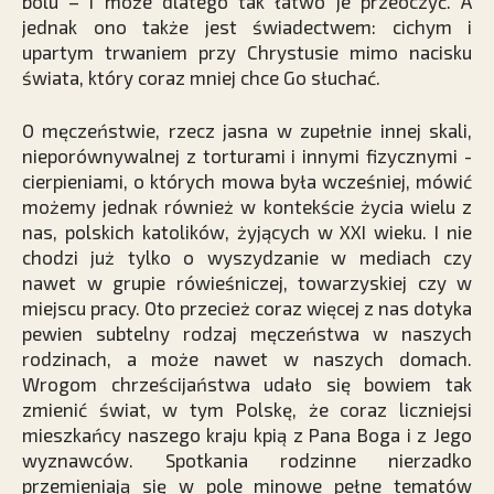
bólu – i może dlatego tak łatwo je przeoczyć. A
jednak ono także jest świadectwem: cichym i
upartym trwaniem przy Chrystusie mimo nacisku
świata, który coraz mniej chce Go słuchać.
O męczeństwie, rzecz jasna w zupełnie innej skali,
nieporównywalnej z torturami i innymi ­fizycznymi ­
cierpieniami, o których mowa była wcześniej, mówić
możemy jednak również w kontekście życia wielu z
nas, polskich katolików, żyjących w XXI wieku. I nie
chodzi już tylko o wyszydzanie w mediach czy
nawet w grupie rówieśniczej, towarzyskiej czy w
miejscu pracy. Oto przecież coraz więcej z nas dotyka
pewien subtelny rodzaj męczeństwa w naszych
rodzinach, a może nawet w naszych domach.
Wrogom chrześcijaństwa udało się bowiem tak
zmienić świat, w tym Polskę, że coraz liczniejsi
mieszkańcy naszego kraju kpią z Pana Boga i z Jego
wyznawców. Spotkania rodzinne nierzadko
przemieniają się w pole minowe pełne tematów