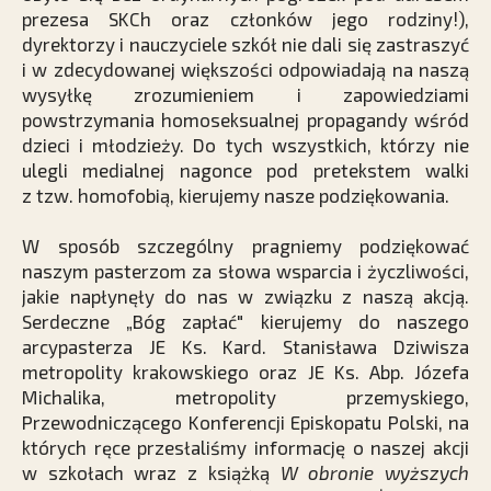
prezesa SKCh oraz członków jego rodziny!),
dyrektorzy i nauczyciele szkół nie dali się zastraszyć
i w zdecydowanej większości odpowiadają na naszą
wysyłkę zrozumieniem i zapowiedziami
powstrzymania homoseksualnej propagandy wśród
dzieci i młodzieży. Do tych wszystkich, którzy nie
ulegli medialnej nagonce pod pretekstem walki
z tzw. homofobią, kierujemy nasze podziękowania.
W sposób szczególny pragniemy podziękować
naszym pasterzom za słowa wsparcia i życzliwości,
jakie napłynęły do nas w związku z naszą akcją.
Serdeczne „Bóg zapłać" kierujemy do naszego
arcypasterza JE Ks. Kard. Stanisława Dziwisza
metropolity krakowskiego oraz JE Ks. Abp. Józefa
Michalika, metropolity przemyskiego,
Przewodniczącego Konferencji Episkopatu Polski, na
których ręce przesłaliśmy informację o naszej akcji
w szkołach wraz z książką
W obronie wyższych