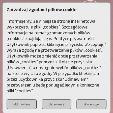
Zarządzaj zgodami plików cookie
Informujemy, że niniejsza strona internetowa
wykorzystuje pliki „cookies”. Szczegółowe
informacje na temat gromadzonych plików
„cookies” znajdują się w
Polityce prywatności
.
Użytkownik poprzez kliknięcie przycisku „Akceptuję”
wyraża zgodę na przetwarzanie plików „cookies”.
Użytkownik może zmienić opcje przetwarzania
plików „cookies” poprzez kliknięcie przycisku
„Ustawienia”, a następnie wybór plików „cookies”,
na które wyraża zgodę. W przypadku klieknięcia
Przebudźmy sumienia Polaków!
przez użytkownika przycisku "Odmawiam"
przetwarzaniu będą podlegać jedynie konieczne
Polonia
Przymierze
PCh24.pl
pliki "cookies".
Christiana
z Maryją
Odmawiam
Ustawienia
Akceptuję
POZNAJ APOSTOLAT FATIMY
WESPRZYJ
NAS