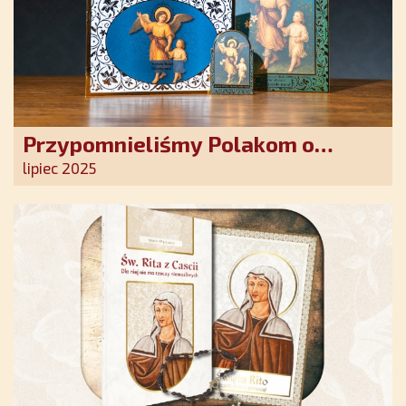
Przypomnieliśmy Polakom o
obecności Anioła Stróża!
lipiec 2025