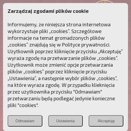
Zarządzaj zgodami plików cookie
Informujemy, że niniejsza strona internetowa
wykorzystuje pliki „cookies”. Szczegółowe
informacje na temat gromadzonych plików
„cookies” znajdują się w
Polityce prywatności
.
Użytkownik poprzez kliknięcie przycisku „Akceptuję”
wyraża zgodę na przetwarzanie plików „cookies”.
Użytkownik może zmienić opcje przetwarzania
plików „cookies” poprzez kliknięcie przycisku
„Ustawienia”, a następnie wybór plików „cookies”,
na które wyraża zgodę. W przypadku klieknięcia
Przebudźmy sumienia Polaków!
przez użytkownika przycisku "Odmawiam"
przetwarzaniu będą podlegać jedynie konieczne
Polonia
Przymierze
PCh24.pl
pliki "cookies".
Christiana
z Maryją
Odmawiam
Ustawienia
Akceptuję
POZNAJ APOSTOLAT FATIMY
WESPRZYJ
NAS