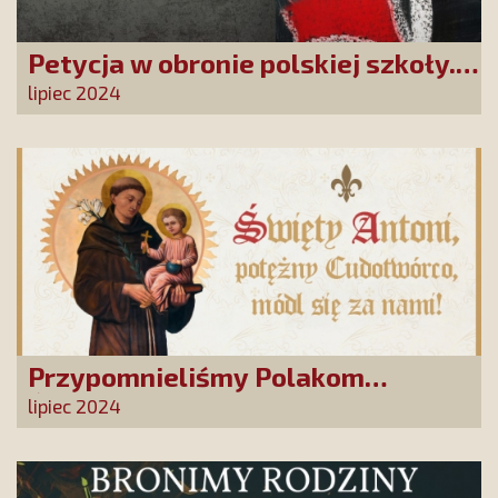
Petycja w obronie polskiej szkoły.
Zatrzymajmy upadek edukacji!
lipiec 2024
Przypomnieliśmy Polakom
Świętego Antoniego!
lipiec 2024