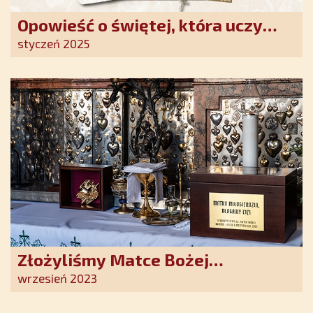
Opowieść o świętej, która uczy
szczerego oddania się Bogu.
styczeń 2025
Duchowe wzmocnienie i światło
nadziei w XXI wieku
Złożyliśmy Matce Bożej
Ostrobramskiej pozłacane wotum
wrzesień 2023