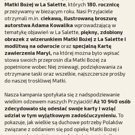
Matki Bożej w La
Salette
, których
180. rocznicę
przeżywamy w bieżącym roku. Nasi Przyjaciele
otrzymali m.in.
ciekawą, ilustrowaną broszurę
autorstwa Adama Kowalika
wprowadzającą w
tematykę objawień w La Salette,
piękny, zdobiony
obrazek z wizerunkiem Matki Bożej z La Salette i
modlitwą na odwrocie
oraz
specjalną Kartę
zawierzenia Maryi,
na której można było wpisać
słowa swoich przeprosin dla Matki Bożej za
popełnione wobec Niej zniewagi, podziękowania za
otrzymane łaski oraz wszelkie, najszczersze prośby
do naszej troskliwej Matki.
Nasza kampania spotykała się z nadspodziewanie
wielkim odzewem naszych Przyjaciół!
Aż 10 940 osób
zdecydowało się odesłać swoje karty i wziąć
udział w tym wyjątkowym zadośćuczynieniu.
To
pokazuje, jak wielkie są duchowe potrzeby Polaków
związane z oddaniem się pod opiekę Matki Bożej i