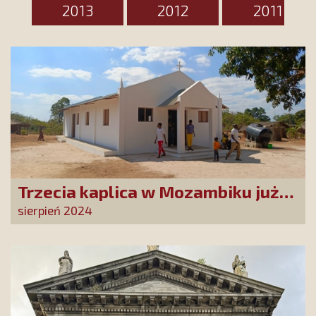
2013
2012
2011
Trzecia kaplica w Mozambiku już
służy lokalnej społeczności
sierpień 2024