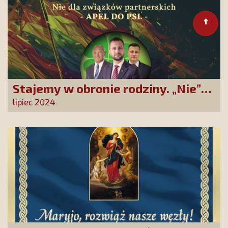
Stajemy w obronie rodziny. „Nie”
dla zrównania związków
lipiec 2024
partnerskich z rodzinami