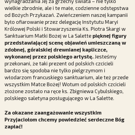
wynagradzania Jej za grzechy świata – nie tylko
wielkie zbrodnie, ale i te małe, codzienne odstępstwa
od Bożych Przykazań. Zwieńczeniem naszej kampanii
było ofiarowanie przez delegację Instytutu Maryi
Królowej Polski i Stowarzyszenia Ks. Piotra Skargi w
Sanktuarium Matki Bożej w La Salette
pięknej figury
przedstawiającej scenę objawień umieszczaną w
zdobnej, góralskiej drewnianej kapliczce,
wykonanej przez polskiego artystę.
Jesteśmy
przekonani, że taki prezent od polskich czcicieli
bardzo się spodoba nie tylko pielgrzymom i
włodarzom francuskiego sanktuarium, ale też przede
wszystkim Matce Bożej! Wotum od polskich czcicieli
złożone zostało na ręce ks. Zbigniewa Cybulskiego,
polskiego saletyna posługującego w La Salette.
Za okazane zaangażowanie wszystkim
Przyjaciołom chcemy powiedzieć serdeczne Bóg
zapłać!