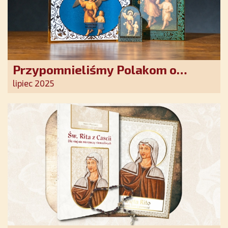
Przypomnieliśmy Polakom o
obecności Anioła Stróża!
lipiec 2025