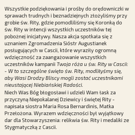
Wszystkie podziękowania i prośby do orędowniczki w
sprawach trudnych i beznadziejnych złożyliśmy przy
grobie św. Rity, gdzie pomodliliśmy się Koronką do
św. Rity w intencji wszystkich uczestników tej
pobożnej inicjatywy. Nasza akcja spotkała się z
uznaniem Zgromadzenia Sióstr Augustianek
posługujących w Cascii, które wyraziły ogromną
wdzięczność za zaangażowanie wszystkich
uczestników kampanii
Twoja róża u św. Rity w Cascii:
- W to szczególne święto św. Rity, modliłyśmy się,
aby Wasi Drodzy Bliscy mogli zostać uczestnikami
nieustającej Niebiańskiej Radości.
Niech Was Bóg błogosławi i udzieli Wam łask za
przyczyną Niepokalanej Dziewicy i świętej Rity
-
napisała siostra Maria Rosa Bernardinis, Matka
Przełożona. Wyrazem wdzięczności był wyjątkowy
dar dla Stowarzyszenia: relikwia św. Rity i medaliki ze
Stygmatyczką z Cascii.