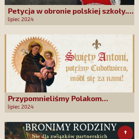
Petycja w obronie polskiej szkoły.
Zatrzymajmy upadek edukacji!
lipiec 2024
Przypomnieliśmy Polakom
Świętego Antoniego!
lipiec 2024