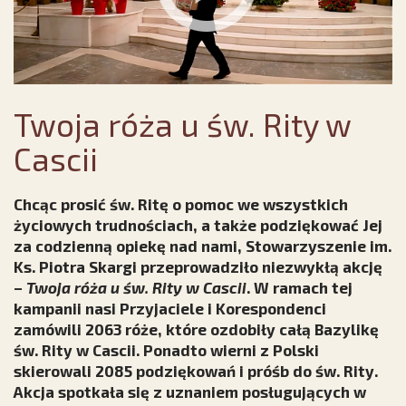
Twoja róża u św. Rity w
Cascii
Chcąc prosić św. Ritę o pomoc we wszystkich
życiowych trudnościach, a także podziękować Jej
za codzienną opiekę nad nami, Stowarzyszenie im.
Ks. Piotra Skargi przeprowadziło niezwykłą akcję
–
Twoja róża u św. Rity w Cascii
. W ramach tej
kampanii nasi Przyjaciele i Korespondenci
zamówili 2063 róże, które ozdobiły całą Bazylikę
św. Rity w Cascii. Ponadto wierni z Polski
skierowali 2085 podziękowań i próśb do św. Rity.
Akcja spotkała się z uznaniem posługujących w