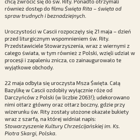
chcą zwrócić się do św. Rity. Ponadto otrzymali
również dostęp do filmu
Święta Rita – święta od
spraw trudnych i beznadziejnych
.
Uroczystości w Cascii rozpoczęły się 21 maja – dzień
przed liturgicznym wspomnieniem św. Rity.
Przedstawiciele Stowarzyszenia, wraz z wiernymi z
całego świata, w tym również z Polski, wzięli udział w
procesji i zapaleniu znicza, co zainaugurowało te
wyjątkowe obchody.
22 maja odbyła się uroczysta Msza Święta. Całą
Bazylikę w Cascii ozdobiły wyłącznie róże od
Darczyńców z Polski (w liczbie 2063!); udekorowano
nimi ołtarz główny oraz ołtarz boczny, gdzie przy
wizerunku św. Rity zostały ułożone okazałe bukiety
wraz z szarfą, na której widniał napis:
Stowarzyszenie Kultury Chrześcijańskiej im. Ks.
Piotra Skargi, Polska
.