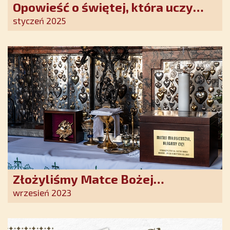
Opowieść o świętej, która uczy
szczerego oddania się Bogu.
styczeń 2025
Duchowe wzmocnienie i światło
nadziei w XXI wieku
Złożyliśmy Matce Bożej
Ostrobramskiej pozłacane wotum
wrzesień 2023