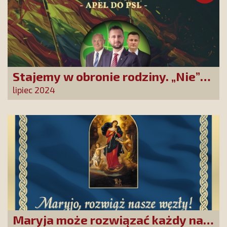
Stajemy w obronie rodziny. „Nie”
dla zrównania związków
lipiec 2024
partnerskich z rodzinami
Maryja może rozwiązać każdy nasz