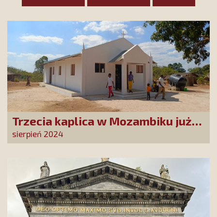
Trzecia kaplica w Mozambiku już
służy lokalnej społeczności
sierpień 2024