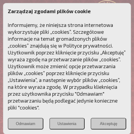
Zarządzaj zgodami plików cookie
Informujemy, że niniejsza strona internetowa
wykorzystuje pliki „cookies”. Szczegółowe
informacje na temat gromadzonych plików
„cookies” znajdują się w
Polityce prywatności
.
Użytkownik poprzez kliknięcie przycisku „Akceptuję”
wyraża zgodę na przetwarzanie plików „cookies”.
Użytkownik może zmienić opcje przetwarzania
plików „cookies” poprzez kliknięcie przycisku
„Ustawienia”, a następnie wybór plików „cookies”,
na które wyraża zgodę. W przypadku klieknięcia
Przebudźmy sumienia Polaków!
przez użytkownika przycisku "Odmawiam"
przetwarzaniu będą podlegać jedynie konieczne
Polonia
Przymierze
PCh24.pl
pliki "cookies".
Christiana
z Maryją
Odmawiam
Ustawienia
Akceptuję
POZNAJ APOSTOLAT FATIMY
WESPRZYJ
NAS