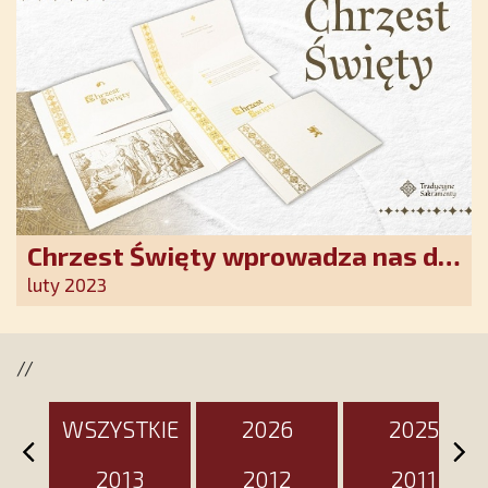
Chrzest Święty wprowadza nas do
wspólnoty Kościoła. Nasz pakiet
luty 2023
jest przygotowany na ten
wyjątkowy dzień
//
WSZYSTKIE
2026
2025
2013
2012
2011