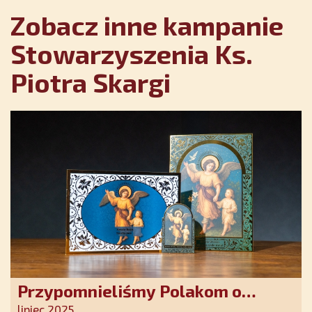
Zobacz inne kampanie
Stowarzyszenia Ks.
Piotra Skargi
Przypomnieliśmy Polakom o
obecności Anioła Stróża!
lipiec 2025