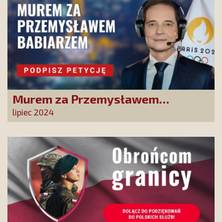
Murem za Przemysławem
Babiarzem - akcja petycyjna do
lipiec 2024
władz TVP