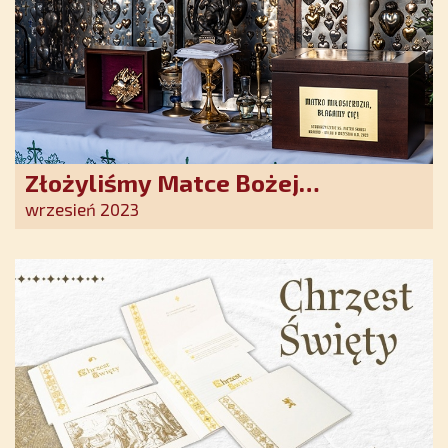
Złożyliśmy Matce Bożej
Ostrobramskiej pozłacane wotum
wrzesień 2023