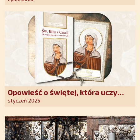
Opowieść o świętej, która uczy
szczerego oddania się Bogu.
styczeń 2025
Duchowe wzmocnienie i światło
nadziei w XXI wieku