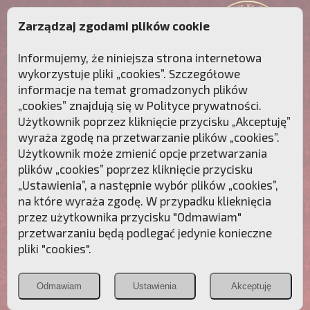
Zarządzaj zgodami plików cookie
Informujemy, że niniejsza strona internetowa
wykorzystuje pliki „cookies”. Szczegółowe
informacje na temat gromadzonych plików
„cookies” znajdują się w
Polityce prywatności
.
Użytkownik poprzez kliknięcie przycisku „Akceptuję”
wyraża zgodę na przetwarzanie plików „cookies”.
Użytkownik może zmienić opcje przetwarzania
plików „cookies” poprzez kliknięcie przycisku
„Ustawienia”, a następnie wybór plików „cookies”,
na które wyraża zgodę. W przypadku klieknięcia
Przebudźmy sumienia Polaków!
przez użytkownika przycisku "Odmawiam"
przetwarzaniu będą podlegać jedynie konieczne
Polonia
Przymierze
PCh24.pl
pliki "cookies".
Christiana
z Maryją
Odmawiam
Ustawienia
Akceptuję
POZNAJ APOSTOLAT FATIMY
WESPRZYJ
NAS