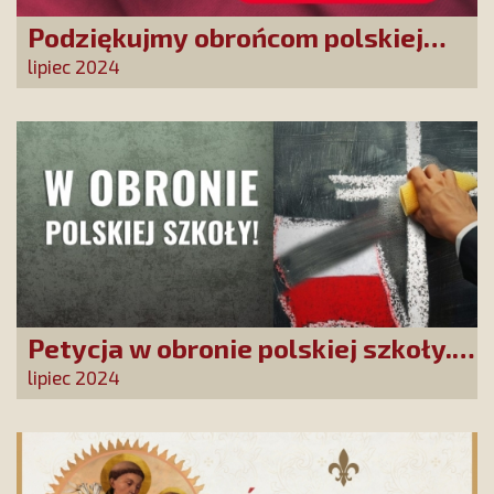
Podziękujmy obrońcom polskiej
granicy
lipiec 2024
Petycja w obronie polskiej szkoły.
Zatrzymajmy upadek edukacji!
lipiec 2024