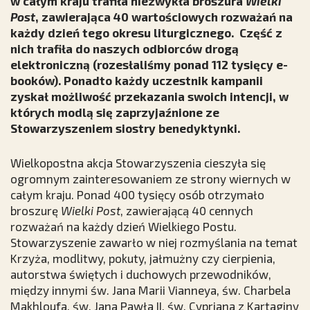
w całym kraju trafiła niezwykła broszura
Wielki
Post
, zawierająca 40 wartościowych rozważań na
każdy dzień tego okresu liturgicznego. Część z
nich trafiła do naszych odbiorców drogą
elektroniczną (rozesłaliśmy ponad 112 tysięcy e-
booków). Ponadto każdy uczestnik kampanii
zyskał możliwość przekazania swoich intencji, w
których modlą się zaprzyjaźnione ze
Stowarzyszeniem siostry benedyktynki.
Wielkopostna akcja Stowarzyszenia cieszyła się
ogromnym zainteresowaniem ze strony wiernych w
całym kraju. Ponad 400 tysięcy osób otrzymało
broszurę
Wielki Post
, zawierającą 40 cennych
rozważań na każdy dzień Wielkiego Postu.
Stowarzyszenie zawarło w niej rozmyślania na temat
Krzyża, modlitwy, pokuty, jałmużny czy cierpienia,
autorstwa świętych i duchowych przewodników,
między innymi św. Jana Marii Vianneya, św. Charbela
Makhloufa, św. Jana Pawła II, św. Cypriana z Kartaginy