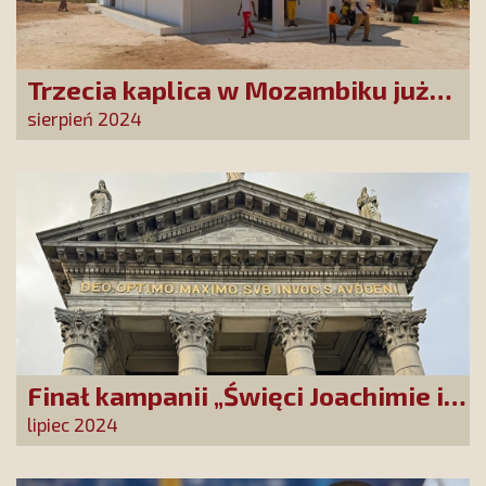
Trzecia kaplica w Mozambiku już
służy lokalnej społeczności
sierpień 2024
Finał kampanii „Święci Joachimie i
Anno, módlcie się za nami!”
lipiec 2024