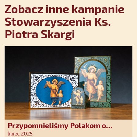
Zobacz inne kampanie
Stowarzyszenia Ks.
Piotra Skargi
Przypomnieliśmy Polakom o
obecności Anioła Stróża!
lipiec 2025