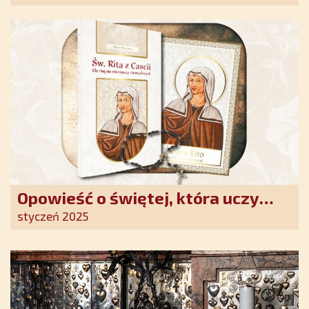
Opowieść o świętej, która uczy
szczerego oddania się Bogu.
styczeń 2025
Duchowe wzmocnienie i światło
nadziei w XXI wieku