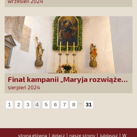
się zwrócić do Matki Bożej z
wrzesień 2024
Guadalupe. To wielka duchowa
szansa dla tysięcy Polak
Finał kampanii „Maryja rozwiąże
każdy Twój problem!”
sierpień 2024
...
1
2
3
4
5
6
7
8
31
strona główna
dołącz
nasze strony
Jubileusz
W
|
|
|
|