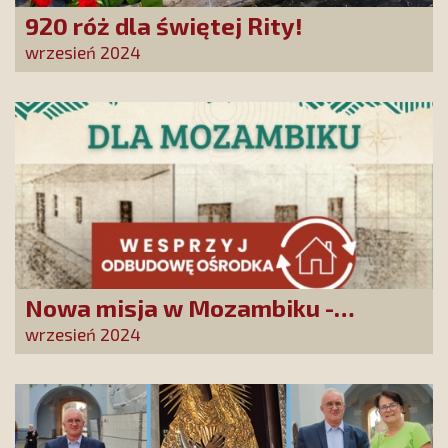
920 róż dla świętej Rity!
wrzesień 2024
Nowa misja w Mozambiku -
wesprzyj remont centrum
wrzesień 2024
duszpasterskiego!