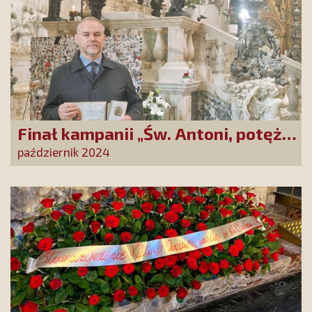
Finał kampanii „Św. Antoni, potężny
Cudotwórco, módl się za nami!”
październik 2024