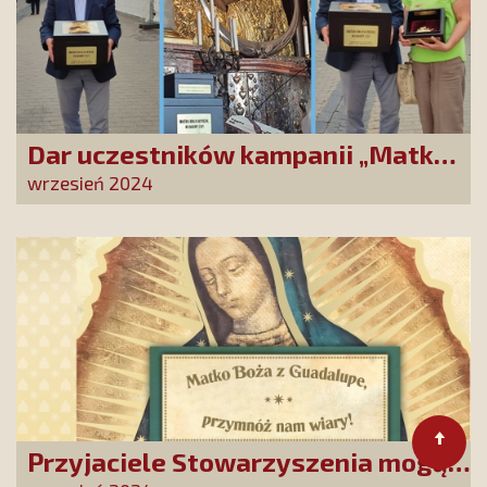
Dar uczestników kampanii „Matko
Miłosierdzia, błagamy Cię!”
wrzesień 2024
złożony w Ostrobramskim
Sanktuarium
Przyjaciele Stowarzyszenia mogą