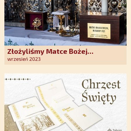
Złożyliśmy Matce Bożej
Ostrobramskiej pozłacane wotum
wrzesień 2023