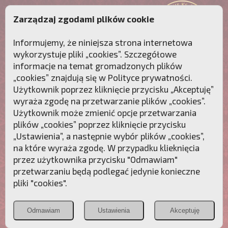
Zarządzaj zgodami plików cookie
Informujemy, że niniejsza strona internetowa
wykorzystuje pliki „cookies”. Szczegółowe
informacje na temat gromadzonych plików
„cookies” znajdują się w
Polityce prywatności
.
Użytkownik poprzez kliknięcie przycisku „Akceptuję”
wyraża zgodę na przetwarzanie plików „cookies”.
Użytkownik może zmienić opcje przetwarzania
plików „cookies” poprzez kliknięcie przycisku
„Ustawienia”, a następnie wybór plików „cookies”,
na które wyraża zgodę. W przypadku klieknięcia
Przebudźmy sumienia Polaków!
przez użytkownika przycisku "Odmawiam"
przetwarzaniu będą podlegać jedynie konieczne
Polonia
Przymierze
PCh24.pl
pliki "cookies".
Christiana
z Maryją
Odmawiam
Ustawienia
Akceptuję
POZNAJ APOSTOLAT FATIMY
WESPRZYJ
NAS