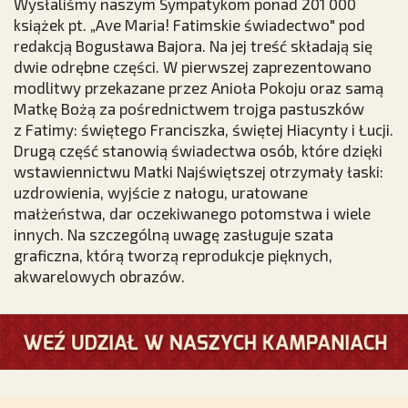
Wysłaliśmy naszym Sympatykom ponad 201 000
książek pt. „Ave Maria! Fatimskie świadectwo" pod
redakcją Bogusława Bajora. Na jej treść składają się
dwie odrębne części. W pierwszej zaprezentowano
modlitwy przekazane przez Anioła Pokoju oraz samą
Matkę Bożą za pośrednictwem trojga pastuszków
z Fatimy: świętego Franciszka, świętej Hiacynty i Łucji.
Drugą część stanowią świadectwa osób, które dzięki
wstawiennictwu Matki Najświętszej otrzymały łaski:
uzdrowienia, wyjście z nałogu, uratowane
małżeństwa, dar oczekiwanego potomstwa i wiele
innych. Na szczególną uwagę zasługuje szata
graficzna, którą tworzą reprodukcje pięknych,
akwarelowych obrazów.