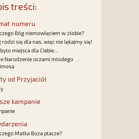
is treści:
mat numeru
czego Bóg niemowlęciem w żłobie?
 rodzi się dla nas, więc nie lękajmy się!
 było miejsca dla Ciebie…
e Narodzenie oczami młodego
kimosa
sty od Przyjaciół
ty
sze kampanie
mpanie
darzenia
czego Matka Boża płacze?