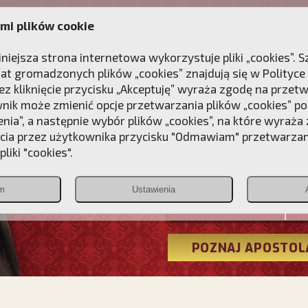
mi plików cookie
ANIE
DLA DUSZY
NAGRODA
KONTAKT
iniejsza strona internetowa wykorzystuje pliki „cookies”.
at gromadzonych plików „cookies” znajdują się w
Polityce
z kliknięcie przycisku „Akceptuję” wyraża zgodę na przet
wnik może zmienić opcje przetwarzania plików „cookies” pop
enia”, a następnie wybór plików „cookies”, na które wyraża
ęcia przez użytkownika przycisku "Odmawiam" przetwarza
Przebudźmy
liki "cookies".
Polonia
m
Ustawienia
Christiana
POZNAJ APOSTOL