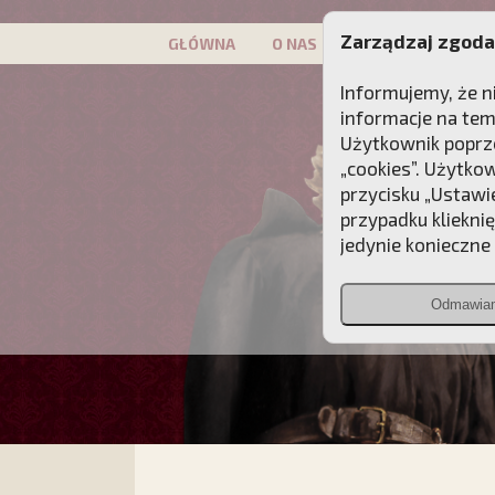
Zarządzaj zgoda
GŁÓWNA
O NAS
PATRON
KAMP
Informujemy, że n
informacje na tem
Użytkownik poprze
„cookies”. Użytko
przycisku „Ustawi
przypadku kliekni
jedynie konieczne p
Odmawia