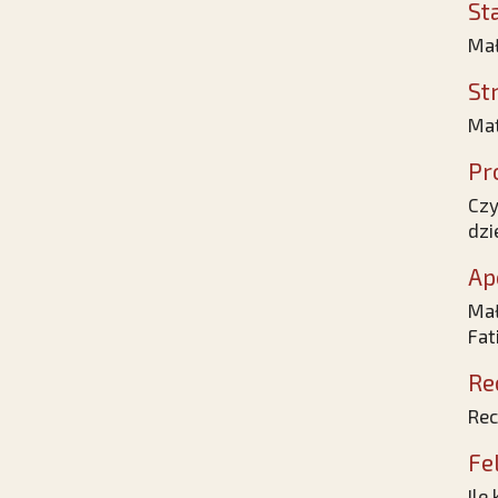
St
Mał
St
Mat
Pr
Czy
dzi
Ap
Mał
Fat
Re
Rec
Fe
Ile