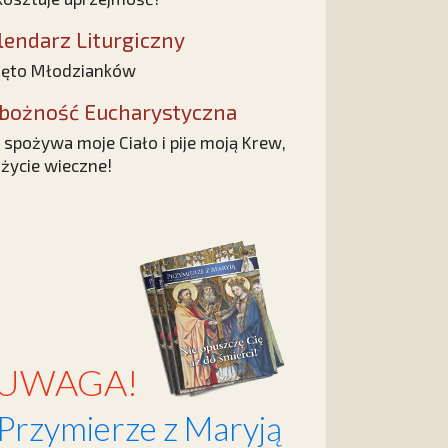
lendarz Liturgiczny
ęto Młodzianków
bożność Eucharystyczna
 spożywa moje Ciało i pije moją Krew,
życie wieczne!
UWAGA!
Przymierze z Maryją