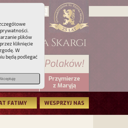
 Szczegółowe
 prywatności
.
warzanie plików
rzez kliknięcie
 zgodę. W
niu będą podlegać
 sumienia Polaków!
Przymierze
Akceptuję
PCh24.pl
z Maryją
AT FATIMY
WESPRZYJ NAS