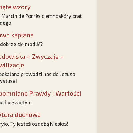
ięte wzory
 Marcin de Porrès ciemnoskóry brat
żdego
owo kapłana
 dobrze się modlić?
odowiska – Zwyczaje –
wilizacje
pokalana prowadzi nas do Jezusa
ystusa!
pomniane Prawdy i Wartości
uchu Świętym
ktura duchowa
yjo, Ty jesteś ozdobą Niebios!