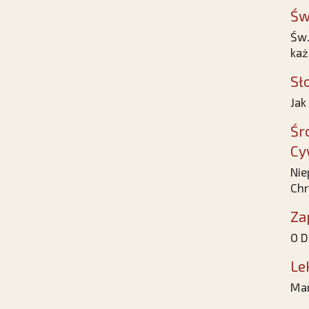
Św
Św.
ka
Sł
Jak
Śr
Cy
Nie
Chr
Za
O D
Le
Mar