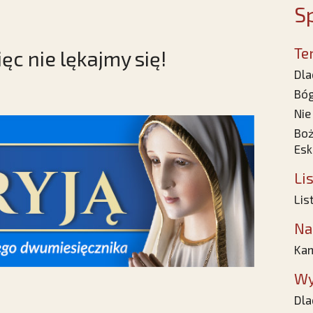
Sp
Te
ięc nie lękajmy się!
Dla
Bóg
Nie
Boż
Es
Li
Lis
Na
Ka
Wy
Dla