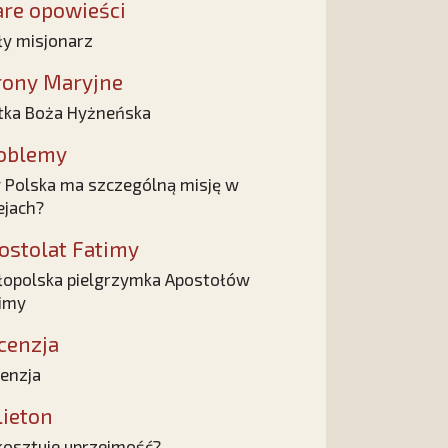
are opowieści
y misjonarz
rony Maryjne
ka Boża Hyżneńska
oblemy
 Polska ma szczególną misję w
ejach?
ostolat Fatimy
opolska pielgrzymka Apostołów
imy
cenzja
enzja
lieton
 kosztuje uprzejmość?