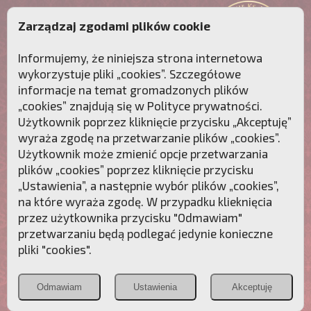
Zarządzaj zgodami plików cookie
Informujemy, że niniejsza strona internetowa
wykorzystuje pliki „cookies”. Szczegółowe
informacje na temat gromadzonych plików
„cookies” znajdują się w
Polityce prywatności
.
Użytkownik poprzez kliknięcie przycisku „Akceptuję”
wyraża zgodę na przetwarzanie plików „cookies”.
Użytkownik może zmienić opcje przetwarzania
plików „cookies” poprzez kliknięcie przycisku
„Ustawienia”, a następnie wybór plików „cookies”,
na które wyraża zgodę. W przypadku klieknięcia
Przebudźmy sumienia Polaków!
przez użytkownika przycisku "Odmawiam"
przetwarzaniu będą podlegać jedynie konieczne
Polonia
Przymierze
PCh24.pl
pliki "cookies".
Christiana
z Maryją
Odmawiam
Ustawienia
Akceptuję
POZNAJ APOSTOLAT FATIMY
WESPRZYJ
NAS