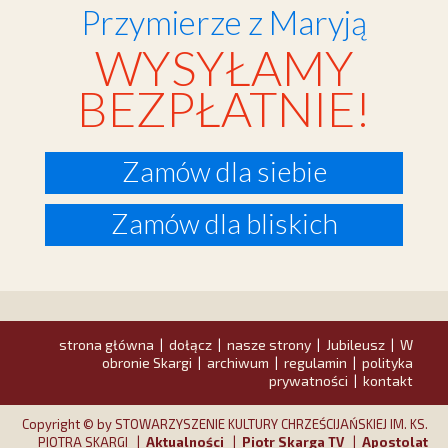
Przymierze z Maryją
WYSYŁAMY
BEZPŁATNIE!
Zamów dla siebie
Zamów dla bliskich
strona główna
dołącz
nasze strony
Jubileusz
W
|
|
|
|
obronie Skargi
archiwum
regulamin
polityka
|
|
|
prywatności
kontakt
|
Copyright © by STOWARZYSZENIE KULTURY CHRZEŚCIJAŃSKIEJ IM. KS.
PIOTRA SKARGI |
Aktualności
|
Piotr Skarga TV
|
Apostolat