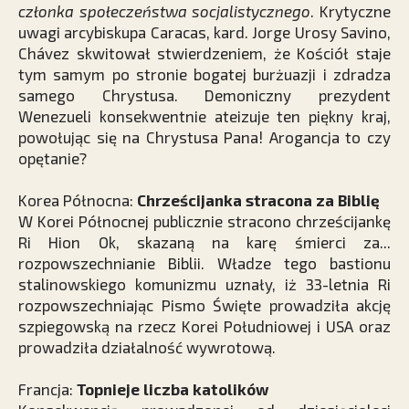
członka społeczeństwa socjalistycznego
. Krytyczne
uwagi arcybiskupa Caracas, kard. Jorge Urosy Savino,
Chávez skwitował stwierdzeniem, że Kościół staje
tym samym po stronie bogatej burżuazji i zdradza
samego Chrystusa. Demoniczny prezydent
Wenezueli konsekwentnie ateizuje ten piękny kraj,
powołując się na Chrystusa Pana! Arogancja to czy
opętanie?
Korea Północna:
Chrześcijanka stracona za Biblię
W Korei Północnej publicznie stracono chrześcijankę
Ri Hion Ok, skazaną na karę śmierci za...
rozpowszechnianie Biblii. Władze tego bastionu
stalinowskiego komunizmu uznały, iż 33-letnia Ri
rozpowszechniając Pismo Święte prowadziła akcję
szpiegowską na rzecz Korei Południowej i USA oraz
prowadziła działalność wywrotową.
Francja:
Topnieje liczba katolików