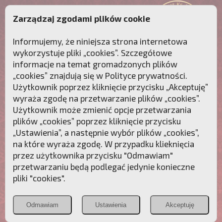
Zarządzaj zgodami plików cookie
Informujemy, że niniejsza strona internetowa
wykorzystuje pliki „cookies”. Szczegółowe
informacje na temat gromadzonych plików
„cookies” znajdują się w
Polityce prywatności
.
Użytkownik poprzez kliknięcie przycisku „Akceptuję”
wyraża zgodę na przetwarzanie plików „cookies”.
Użytkownik może zmienić opcje przetwarzania
plików „cookies” poprzez kliknięcie przycisku
„Ustawienia”, a następnie wybór plików „cookies”,
na które wyraża zgodę. W przypadku klieknięcia
Przebudźmy sumienia Polaków!
przez użytkownika przycisku "Odmawiam"
przetwarzaniu będą podlegać jedynie konieczne
Polonia
Przymierze
PCh24.pl
pliki "cookies".
Christiana
z Maryją
Odmawiam
Ustawienia
Akceptuję
POZNAJ APOSTOLAT FATIMY
WESPRZYJ
NAS