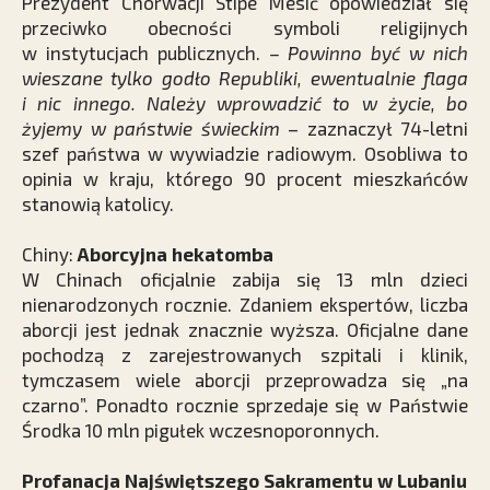
Prezydent Chorwacji Stipe Mesić opowiedział się
przeciwko obecności symboli religijnych
w instytucjach publicznych.
– Powinno być w nich
wieszane tylko godło Republiki, ewentualnie flaga
i nic innego. Należy wprowadzić to w życie, bo
żyjemy w państwie świeckim
– zaznaczył 74-letni
szef państwa w wywiadzie radiowym. Osobliwa to
opinia w kraju, którego 90 procent mieszkańców
stanowią katolicy.
Chiny:
Aborcyjna hekatomba
W Chinach oficjalnie zabija się 13 mln dzieci
nienarodzonych rocznie. Zdaniem ekspertów, liczba
aborcji jest jednak znacznie wyższa. Oficjalne dane
pochodzą z zarejestrowanych szpitali i klinik,
tymczasem wiele aborcji przeprowadza się „na
czarno”. Ponadto rocznie sprzedaje się w Państwie
Środka 10 mln pigułek wczesnoporonnych.
Profanacja Najświętszego Sakramentu w Lubaniu