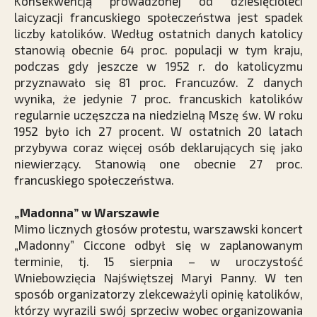
Konsekwencją prowadzonej od dziesięcioleci
laicyzacji francuskiego społeczeństwa jest spadek
liczby katolików. Według ostatnich danych katolicy
stanowią obecnie 64 proc. populacji w tym kraju,
podczas gdy jeszcze w 1952 r. do katolicyzmu
przyznawało się 81 proc. Francuzów. Z danych
wynika, że jedynie 7 proc. francuskich katolików
regularnie uczęszcza na niedzielną Mszę św. W roku
1952 było ich 27 procent. W ostatnich 20 latach
przybywa coraz więcej osób deklarujących się jako
niewierzący. Stanowią one obecnie 27 proc.
francuskiego społeczeństwa.
„Madonna” w Warszawie
Mimo licznych głosów protestu, warszawski koncert
„Madonny” Ciccone odbył się w zaplanowanym
terminie, tj. 15 sierpnia – w uroczystość
Wniebowzięcia Najświętszej Maryi Panny. W ten
sposób organizatorzy zlekceważyli opinię katolików,
którzy wyrazili swój sprzeciw wobec organizowania