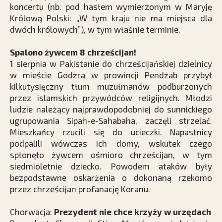
koncertu (nb. pod hasłem wymierzonym w Maryję
Królową Polski: „W tym kraju nie ma miejsca dla
dwóch królowych”), w tym właśnie terminie.
Spalono żywcem 8 chrześcijan!
1 sierpnia w Pakistanie do chrześcijańskiej dzielnicy
w mieście Godżra w prowincji Pendżab przybył
kilkutysięczny tłum muzułmanów podburzonych
przez islamskich przywódców religijnych. Młodzi
ludzie należący najprawdopodobniej do sunnickiego
ugrupowania Sipah-e-Sahabaha, zaczęli strzelać.
Mieszkańcy rzucili się do ucieczki. Napastnicy
podpalili wówczas ich domy, wskutek czego
spłonęło żywcem ośmioro chrześcijan, w tym
siedmioletnie dziecko. Powodem ataków były
bezpodstawne oskarżenia o dokonaną rzekomo
przez chrześcijan profanację Koranu.
Chorwacja:
Prezydent nie chce krzyży w urzędach