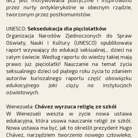
lecz jest motywowana politycznie i
inspirowana
przez nurty antyklerykalne
w obecnym rządzie,
tworzonym przez postkomunistów.
UNESCO:
Seksedukacja dla pięciolatków
Organizacja Narodów Zjednoczonych do Spraw
Oświaty, Nauki i Kultury (UNESCO) opublikowała
raport wzywający do edukacji seksualnej... dzieci na
całym świecie. Według raportu do wiedzy takiej mają
prawo już pięciolatki! Nauczanie na temat życia
seksualnego dzieci od piątego roku życia to zdaniem
autorów kuriozalnego raportu
część obowiązku
edukacyjnego jaki ciąży na instytucjach
oświatowych.
Wenezuela:
Chávez wyrzuca religię ze szkół
W Wenezueli weszła w życie nowa ustawa
edukacyjna, która usuwa nauczanie religii ze szkół.
Nowa ustawa ma być, jak to określił prezydent Hugo
Chávez, narzędziem
tworzenia nowego człowieka,