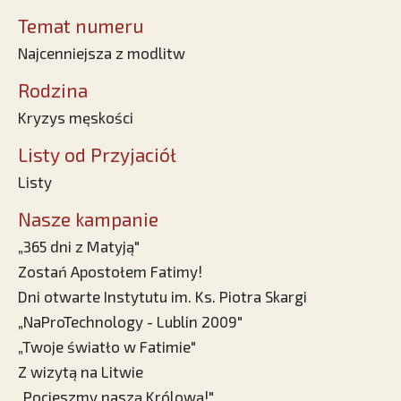
Temat numeru
Najcenniejsza z modlitw
Rodzina
Kryzys męskości
Listy od Przyjaciół
Listy
Nasze kampanie
„365 dni z Matyją"
Zostań Apostołem Fatimy!
Dni otwarte Instytutu im. Ks. Piotra Skargi
„NaProTechnology - Lublin 2009"
„Twoje światło w Fatimie"
Z wizytą na Litwie
„Pocieszmy naszą Królową!"