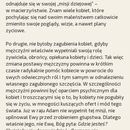
odnajduje się w swojej „misji dziejowej” –
w macierzyństwie. Znam wiele kobiet, które
pochylając się nad swoim maleństwem całkowicie
zmieniło swoje poglądy, wizje, a nawet plany
życiowe.
Po drugie, nie byłoby zagubienia kobiet, gdyby
mężczyźni właściwie wypełniali swoją rolę
żywiciela, obrońcy, opiekuna kobiety i dzieci. Tak więc
zmiana postawy mężczyzny powinna w krótkim
czasie radykalnie pomóc kobiecie w powrocie do
swych odwiecznych ról i tym samym w odnalezieniu
własnego zagubionego szczęścia. W szczególności
mężczyźni powinni być oparciem psychicznym dla
kobiet i troszczącymi się o to, by kobiety nie pogubiły
się w życiu, w mnogości kuszących ofert i mód tego
świata. Już w raju Adam nie wypełnił tej misji, nie
upilnował Ewy przed zrobieniem głupstwa. Dlatego
właśnie jego, nie Ewę, Bóg pyta:
Gdzie jesteś?