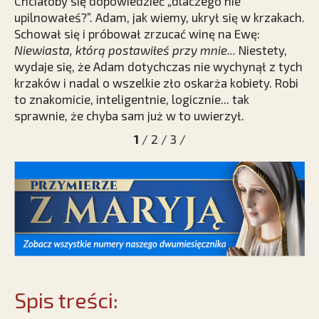
Chciałoby się dopowiedzieć „dlaczego nie
upilnowałeś?”. Adam, jak wiemy, ukrył się w krzakach.
Schował się i próbował zrzucać winę na Ewę:
Niewiasta, którą postawiłeś przy mnie...
Niestety,
wydaje się, że Adam dotychczas nie wychynął z tych
krzaków i nadal o wszelkie zło oskarża kobiety. Robi
to znakomicie, inteligentnie, logicznie... tak
sprawnie, że chyba sam już w to uwierzył.
1
/
2
/
3
/
Spis treści: