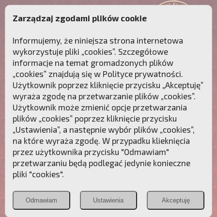
Zarządzaj zgodami plików cookie
Informujemy, że niniejsza strona internetowa
wykorzystuje pliki „cookies”. Szczegółowe
informacje na temat gromadzonych plików
„cookies” znajdują się w
Polityce prywatności
.
Użytkownik poprzez kliknięcie przycisku „Akceptuję”
wyraża zgodę na przetwarzanie plików „cookies”.
Użytkownik może zmienić opcje przetwarzania
plików „cookies” poprzez kliknięcie przycisku
„Ustawienia”, a następnie wybór plików „cookies”,
na które wyraża zgodę. W przypadku klieknięcia
Przebudźmy sumienia Polaków!
przez użytkownika przycisku "Odmawiam"
przetwarzaniu będą podlegać jedynie konieczne
Polonia
Przymierze
PCh24.pl
pliki "cookies".
Christiana
z Maryją
Odmawiam
Ustawienia
Akceptuję
POZNAJ APOSTOLAT FATIMY
WESPRZYJ
NAS