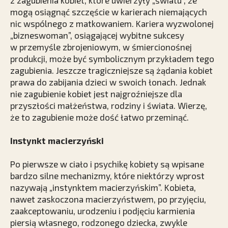
z zagubienia kobiet, które uwierzyły „światu”, że
mogą osiągnąć szczęście w karierach niemających
nic wspólnego z matkowaniem. Kariera wyzwolonej
„bizneswoman”, osiągającej wybitne sukcesy
w przemyśle zbrojeniowym, w śmiercionośnej
produkcji, może być symbolicznym przykładem tego
zagubienia. Jeszcze tragiczniejsze są żądania kobiet
prawa do zabijania dzieci w swoich łonach. Jednak
nie zagubienie kobiet jest najgroźniejsze dla
przyszłości małżeństwa, rodziny i świata. Wierzę,
że to zagubienie może dość łatwo przeminąć.
Instynkt macierzyński
Po pierwsze w ciało i psychikę kobiety są wpisane
bardzo silne mechanizmy, które niektórzy wprost
nazywają „instynktem macierzyńskim”. Kobieta,
nawet zaskoczona macierzyństwem, po przyjęciu,
zaakceptowaniu, urodzeniu i podjęciu karmienia
piersią własnego, rodzonego dziecka, zwykle