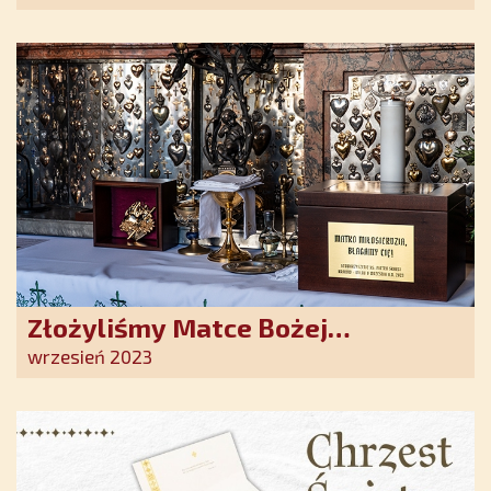
Duchowe wzmocnienie i światło
nadziei w XXI wieku
Złożyliśmy Matce Bożej
Ostrobramskiej pozłacane wotum
wrzesień 2023