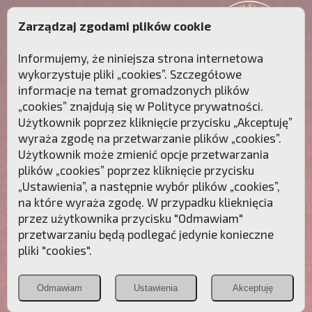
Zarządzaj zgodami plików cookie
Informujemy, że niniejsza strona internetowa
wykorzystuje pliki „cookies”. Szczegółowe
informacje na temat gromadzonych plików
„cookies” znajdują się w
Polityce prywatności
.
Użytkownik poprzez kliknięcie przycisku „Akceptuję”
wyraża zgodę na przetwarzanie plików „cookies”.
Użytkownik może zmienić opcje przetwarzania
plików „cookies” poprzez kliknięcie przycisku
„Ustawienia”, a następnie wybór plików „cookies”,
na które wyraża zgodę. W przypadku klieknięcia
Przebudźmy sumienia Polaków!
przez użytkownika przycisku "Odmawiam"
przetwarzaniu będą podlegać jedynie konieczne
Polonia
Przymierze
PCh24.pl
pliki "cookies".
Christiana
z Maryją
Odmawiam
Ustawienia
Akceptuję
POZNAJ APOSTOLAT FATIMY
WESPRZYJ
NAS