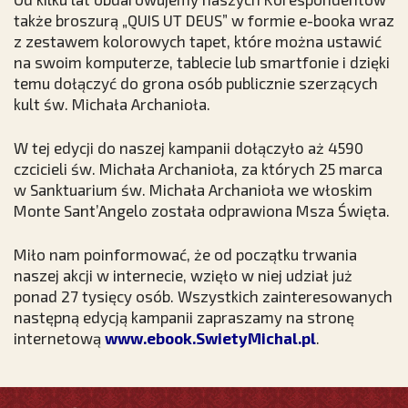
także broszurą „QUIS UT DEUS” w formie e-booka wraz
z zestawem kolorowych tapet, które można ustawić
na swoim komputerze, tablecie lub smartfonie i dzięki
temu dołączyć do grona osób publicznie szerzących
kult św. Michała Archanioła.
W tej edycji do naszej kampanii dołączyło aż 4590
czcicieli św. Michała Archanioła, za których 25 marca
w Sanktuarium św. Michała Archanioła we włoskim
Monte Sant’Angelo została odprawiona Msza Święta.
Miło nam poinformować, że od początku trwania
naszej akcji w internecie, wzięło w niej udział już
ponad 27 tysięcy osób. Wszystkich zainteresowanych
następną edycją kampanii zapraszamy na stronę
internetową
www.ebook.SwietyMichal.pl
.