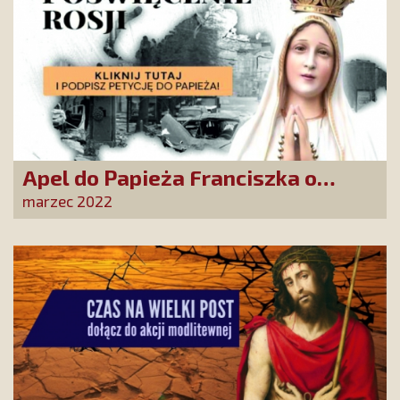
Apel do Papieża Franciszka o
poświęcenie Rosji Matce Bożej.
marzec 2022
Posłuchajmy głosu z Fatimy