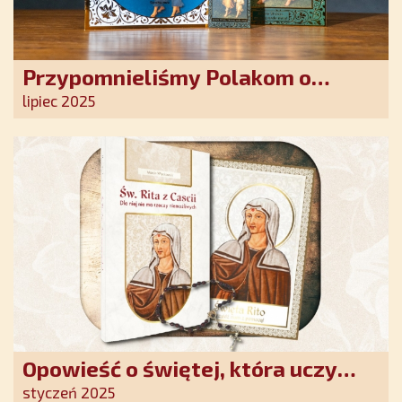
Przypomnieliśmy Polakom o
obecności Anioła Stróża!
lipiec 2025
Opowieść o świętej, która uczy
szczerego oddania się Bogu.
styczeń 2025