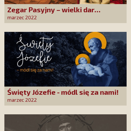
Zegar Pasyjny – wielki dar
przeżywania Męki Pańskiej
marzec 2022
Święty Józefie - módl się za nami!
marzec 2022