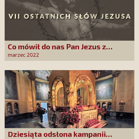
Co mówił do nas Pan Jezus z
Krzyża? Ta kampania poruszy
marzec 2022
każde serce!
Dziesiąta odsłona kampanii