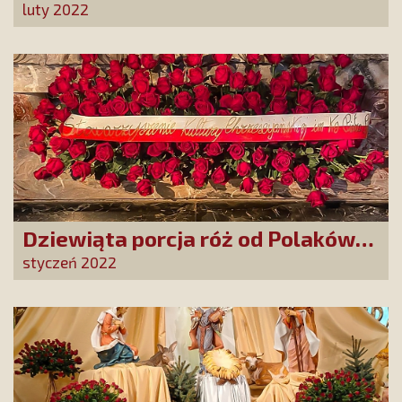
„Ofiarujmy św. Ricie 12 000 róż”!
luty 2022
Dziewiąta porcja róż od Polaków
dla św. Rity z Casci!
styczeń 2022