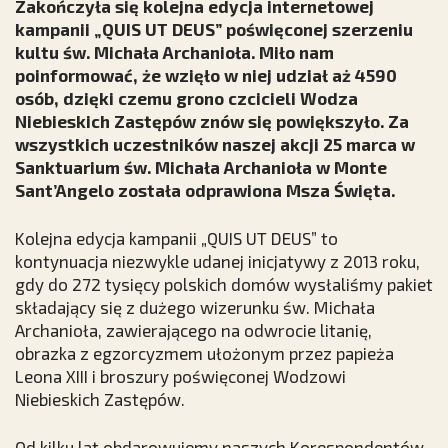
Zakończyła się kolejna edycja internetowej
kampanii „QUIS UT DEUS” poświęconej szerzeniu
kultu św. Michała Archanioła. Miło nam
poinformować, że wzięło w niej udział aż 4590
osób, dzięki czemu grono czcicieli Wodza
Niebieskich Zastępów znów się powiększyło. Za
wszystkich uczestników naszej akcji 25 marca w
Sanktuarium św. Michała Archanioła w Monte
Sant’Angelo została odprawiona Msza Święta.
Kolejna edycja kampanii „QUIS UT DEUS” to
kontynuacja niezwykle udanej inicjatywy z 2013 roku,
gdy do 272 tysięcy polskich domów wysłaliśmy pakiet
składający się z dużego wizerunku św. Michała
Archanioła, zawierającego na odwrocie litanię,
obrazka z egzorcyzmem ułożonym przez papieża
Leona XIII i broszury poświęconej Wodzowi
Niebieskich Zastępów.
Od kilku lat obdarowujemy naszych Korespondentów