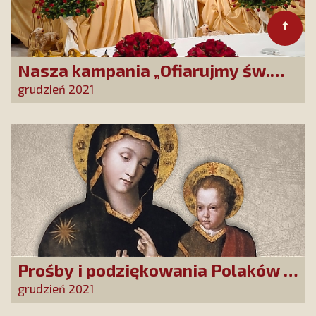
Nasza kampania „Ofiarujmy św.
Ricie 12 000 róż!” w
grudzień 2021
bożonarodzeniowym wydaniu
Prośby i podziękowania Polaków u
Matki Bożej Uzdrowienie Chorych w
grudzień 2021
Rzymie