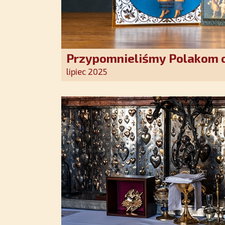
Przypomnieliśmy Polakom o
Stróża!
lipiec 2025