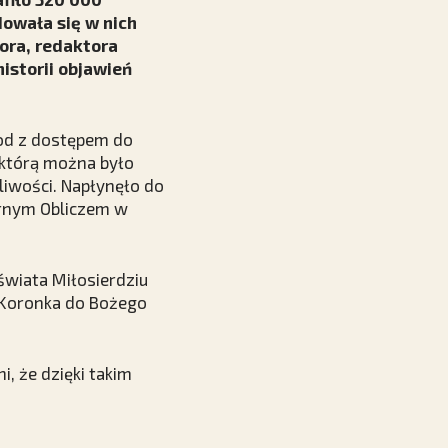
dowała się w nich
ora, redaktora
istorii objawień
kod z dostępem do
 którą można było
liwości. Napłynęło do
ernym Obliczem w
 świata Miłosierdziu
 Koronka do Bożego
i, że dzięki takim