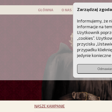
Zarządzaj zgoda
GŁÓWNA
O NAS
PATRON
KAMP
Informujemy, że n
informacje na tem
Użytkownik poprze
„cookies”. Użytko
przycisku „Ustawi
przypadku kliekni
jedynie konieczne p
Odmawia
NASZE KAMPANIE