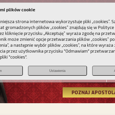
mi plików cookie
ANIE
DLA DUSZY
NAGRODA
KONTAKT
iniejsza strona internetowa wykorzystuje pliki „cookies”.
at gromadzonych plików „cookies” znajdują się w
Polityce
z kliknięcie przycisku „Akceptuję” wyraża zgodę na przet
wnik może zmienić opcje przetwarzania plików „cookies” pop
enia”, a następnie wybór plików „cookies”, na które wyraża
ęcia przez użytkownika przycisku "Odmawiam" przetwarza
Przebudźmy
liki "cookies".
Polonia
m
Ustawienia
Christiana
POZNAJ APOSTOL