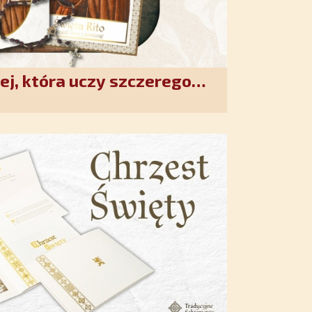
ej, która uczy szczerego
. Duchowe wzmocnienie i
w XXI wieku