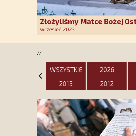
Złożyliśmy Matce Bożej Os
pozłacane wotum
wrzesień 2023
//
WSZYSTKIE
2026
2013
2012