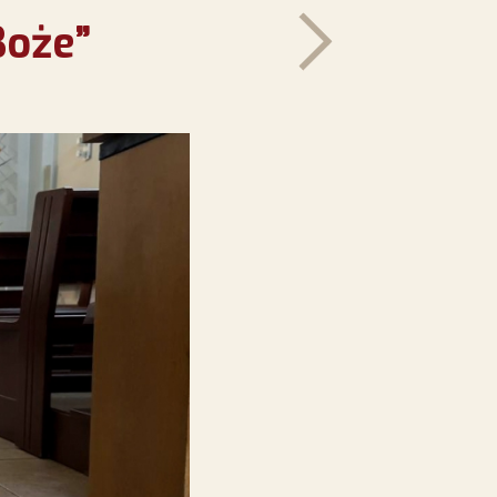
Boże”