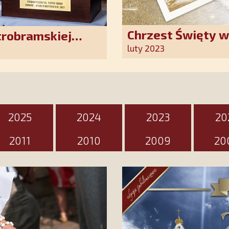
Chrzest Święty 
trobramskiej
Kościoła. Nasz p
luty 2023
ten wyjątkowy d
2025
2024
2023
20
2011
2010
2009
20