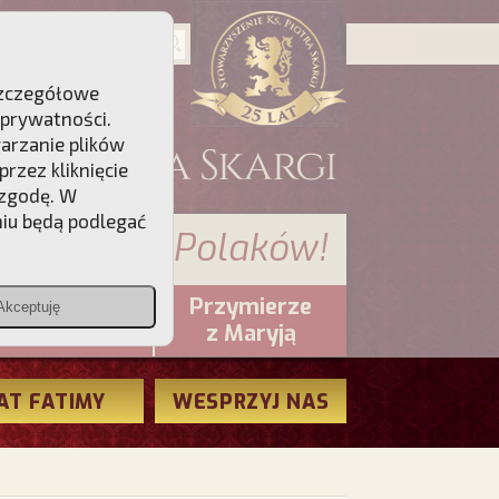
 Szczegółowe
 prywatności
.
warzanie plików
rzez kliknięcie
 zgodę. W
niu będą podlegać
 sumienia Polaków!
Przymierze
Akceptuję
PCh24.pl
z Maryją
AT FATIMY
WESPRZYJ NAS