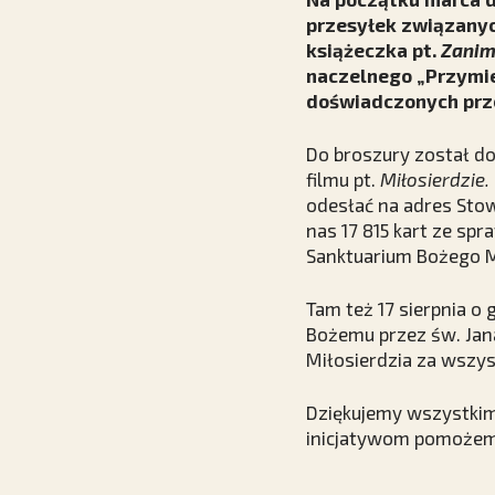
przesyłek związanych
książeczka pt.
Zanim
naczelnego „Przymier
doświadczonych przez
Do broszury został d
filmu pt.
Miłosierdzie.
odesłać na adres Stow
nas 17 815 kart ze sp
Sanktuarium Bożego Mi
Tam też 17 sierpnia o 
Bożemu przez św. Jan
Miłosierdzia za wszys
Dziękujemy wszystkim, 
inicjatywom pomożemy