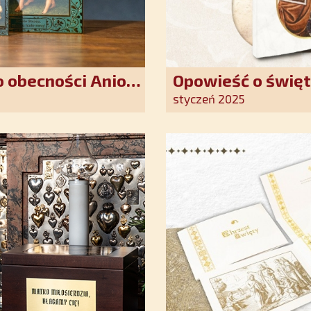
 obecności Anioła
Opowieść o święt
oddania się Bogu
styczeń 2025
światło nadziei 