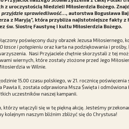
 z uroczystością Niedzieli Miłosierdzia Bożego. Znaj
 przyjdzie sprawiedliwość…
, autorstwa Bogusława Baj
za z Maryją”, która przybliża najistotniejsze fakty z h
 św. Siostrę Faustynę i kultu Miłosierdzia Bożego.
ołączony poświęcony duży obrazek Jezusa Miłosiernego, 
 O łasce i potępieniu
oraz karta na podziękowania i prośby,
arzyszenia. Nasi Przyjaciele chętnie skorzystali z tej moż
rawami wiernych, które zostały złożone przed Jego Miłosi
łosierdzia w Wilnie.
godzinie 15.00 czasu polskiego, w 21. rocznicę poświęcenia
a Pawła II, została odprawiona Msza Święta i odmówiona
tkich uczestników naszej kampanii.
którzy włączyli się w tę piękną akcję. Jesteśmy przekonan
 kolejnym naszym bliźnim zbliżyć się do Chrystusa!