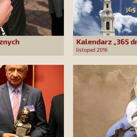
cznych
Kalendarz „365 dn
listopad 2016