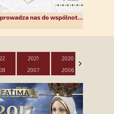
wprowadza nas do wspólnoty
akiet jest przygotowany na
zień
22
2021
2020
2019
08
2007
2006
2005