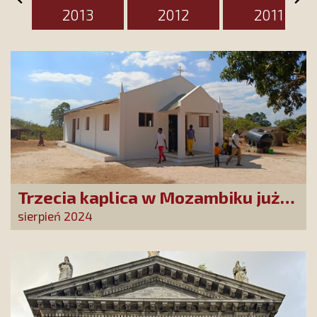
2013
2012
2011
Trzecia kaplica w Mozambiku już
służy lokalnej społeczności
sierpień 2024