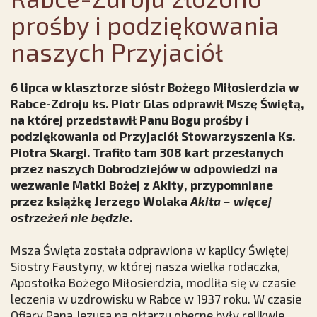
prośby i podziękowania
naszych Przyjaciół
6 lipca w klasztorze sióstr Bożego Miłosierdzia w
Rabce-Zdroju ks. Piotr Glas odprawił Mszę Świętą,
na której przedstawił Panu Bogu prośby i
podziękowania od Przyjaciół Stowarzyszenia Ks.
Piotra Skargi. Trafiło tam 308 kart przesłanych
przez naszych Dobrodziejów w odpowiedzi na
wezwanie Matki Bożej z Akity, przypomniane
przez książkę Jerzego Wolaka
Akita
–
więcej
ostrzeżeń nie będzie
.
Msza Święta została odprawiona w kaplicy Świętej
Siostry Faustyny, w której nasza wielka rodaczka,
Apostołka Bożego Miłosierdzia, modliła się w czasie
leczenia w uzdrowisku w Rabce w 1937 roku. W czasie
Ofiary Pana Jezusa na ołtarzu obecne były relikwie