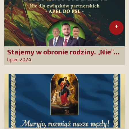
Stajemy w obronie rodziny. „Nie”
dla zrównania związków
lipiec 2024
partnerskich z rodzinami