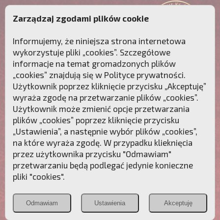
Zarządzaj zgodami plików cookie
Informujemy, że niniejsza strona internetowa
wykorzystuje pliki „cookies”. Szczegółowe
informacje na temat gromadzonych plików
„cookies” znajdują się w
Polityce prywatności
.
Użytkownik poprzez kliknięcie przycisku „Akceptuję”
wyraża zgodę na przetwarzanie plików „cookies”.
Użytkownik może zmienić opcje przetwarzania
plików „cookies” poprzez kliknięcie przycisku
„Ustawienia”, a następnie wybór plików „cookies”,
na które wyraża zgodę. W przypadku klieknięcia
Przebudźmy sumienia Polaków!
przez użytkownika przycisku "Odmawiam"
przetwarzaniu będą podlegać jedynie konieczne
Polonia
Przymierze
PCh24.pl
pliki "cookies".
Christiana
z Maryją
Odmawiam
Ustawienia
Akceptuję
POZNAJ APOSTOLAT FATIMY
WESPRZYJ
NAS