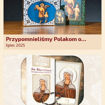
Przypomnieliśmy Polakom o
obecności Anioła Stróża!
lipiec 2025