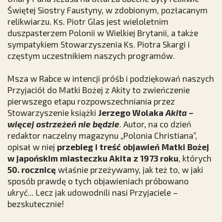
Świętej Siostry Faustyny, w zdobionym, pozłacanym
relikwiarzu. Ks. Piotr Glas jest wieloletnim
duszpasterzem Polonii w Wielkiej Brytanii, a także
sympatykiem Stowarzyszenia Ks. Piotra Skargi i
częstym uczestnikiem naszych programów.
Msza w Rabce w intencji próśb i podziękowań naszych
Przyjaciół do Matki Bożej z Akity to zwieńczenie
pierwszego etapu rozpowszechniania przez
Stowarzyszenie książki
Jerzego Wolaka
Akita –
więcej ostrzeżeń nie będzie
. Autor, na co dzień
redaktor naczelny magazynu „Polonia Christiana”,
opisał w niej
przebieg i treść objawień Matki Bożej
w japońskim miasteczku Akita z 1973 roku
, których
50. rocznicę
właśnie przeżywamy, jak też to, w jaki
sposób prawdę o tych objawieniach próbowano
ukryć... Lecz jak udowodnili nasi Przyjaciele –
bezskutecznie!