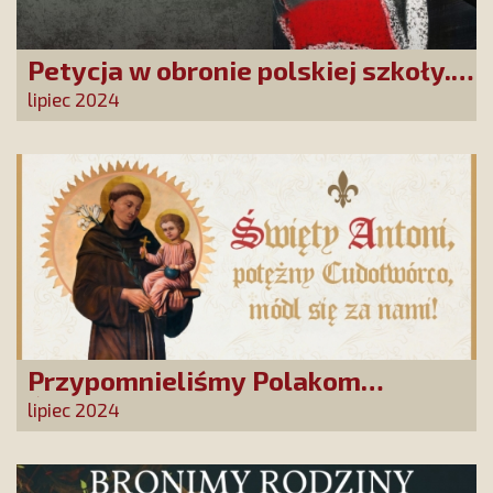
Petycja w obronie polskiej szkoły.
Zatrzymajmy upadek edukacji!
lipiec 2024
Przypomnieliśmy Polakom
Świętego Antoniego!
lipiec 2024