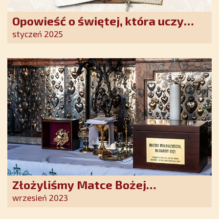
Opowieść o świętej, która uczy
szczerego oddania się Bogu.
styczeń 2025
Duchowe wzmocnienie i światło
nadziei w XXI wieku
Złożyliśmy Matce Bożej
Ostrobramskiej pozłacane wotum
wrzesień 2023