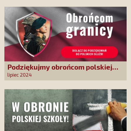
władz TVP
Podziękujmy obrońcom polskiej
granicy
lipiec 2024