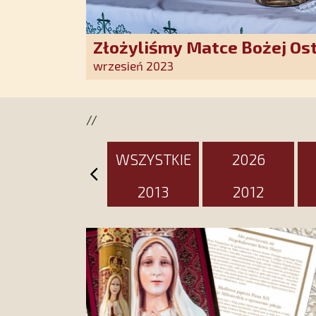
Złożyliśmy Matce Bożej Os
pozłacane wotum
wrzesień 2023
//
WSZYSTKIE
2026
2013
2012