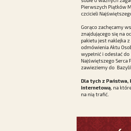
sobie o ważnych zaga
Pierwszych Piątków Mi
czcicieli Najświętsze
Gorąco zachęcamy wsz
znajdującego się na 
pakietu jest naklejka
odmówienia Aktu Osobi
wypełnić i odesłać do 
Najświętszego Serca P
zawieziemy do Bazylik
Dla tych z Państwa,
internetową
, na któ
na nią trafić.