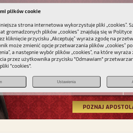
mi plików cookie
ANIE
DLA DUSZY
NAGRODA
KONTAKT
iniejsza strona internetowa wykorzystuje pliki „cookies”.
at gromadzonych plików „cookies” znajdują się w
Polityce
z kliknięcie przycisku „Akceptuję” wyraża zgodę na przet
wnik może zmienić opcje przetwarzania plików „cookies” pop
enia”, a następnie wybór plików „cookies”, na które wyraża
ęcia przez użytkownika przycisku "Odmawiam" przetwarza
Przebudźmy
liki "cookies".
Polonia
m
Ustawienia
Christiana
POZNAJ APOSTOL