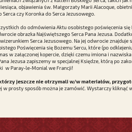
dnieniach związanych z kultem Boskiego Serca, takich ja
esiąca, objawienia św. Małgorzaty Marii Alacoque, obietn
go Serca czy Koronka do Serca Jezusowego.
ystkich do odmówienia Aktu osobistego poświęcenia się 
odwrocie obrazka Najświętszego Serca Pana Jezusa. Dod
 z wizerunkiem Serca Jezusowego. Na jej odwrocie znajduje 
stego Poświęcenia się Bożemu Sercu, które (po odklejeniu
nas w załączonej kopercie, dzięki czemu imiona i nazwiska c
ana Jezusa zapiszemy w specjalnej Księdze, którą po zak
i w Paray-le-Monial we Francji!
 którzy jeszcze nie otrzymali w/w materiałów, przygo
rej w prosty sposób można je zamówić. Wystarczy kliknąć w