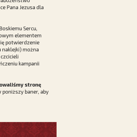
k nabożeństwo
ice Pana Jezusa dla
Boskiemu Sercu,
atkowym elementem
się potwierdzenie
 naklejki) można
zcicieli
ończeniu kampanii
towaliśmy stronę
 poniższy baner, aby