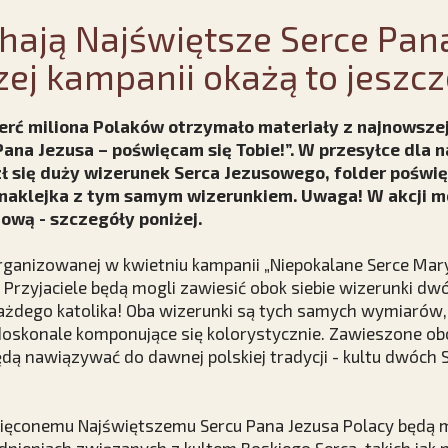
hają Najświętsze Serce Pan
zej kampanii okażą to jeszcz
ierć miliona Polaków otrzymało materiały z najnowsze
ana Jezusa – poświęcam się Tobie!”. W przesyłce dla 
ł się duży wizerunek Serca Jezusowego, folder poświ
 naklejka z tym samym wizerunkiem. Uwaga! W akcji m
ową - szczegóły poniżej.
rganizowanej w kwietniu kampanii „Niepokalane Serce Mar
si Przyjaciele będą mogli zawiesić obok siebie wizerunki dw
każdego katolika! Oba wizerunki są tych samych wymiarów
 doskonale komponujące się kolorystycznie. Zawieszone obo
dą nawiązywać do dawnej polskiej tradycji - kultu dwóch
więconemu Najświętszemu Sercu Pana Jezusa Polacy będą 