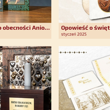
 obecności Anioła
Opowieść o święt
oddania się Bogu
styczeń 2025
światło nadziei 