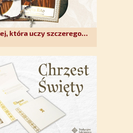
ej, która uczy szczerego
. Duchowe wzmocnienie i
w XXI wieku