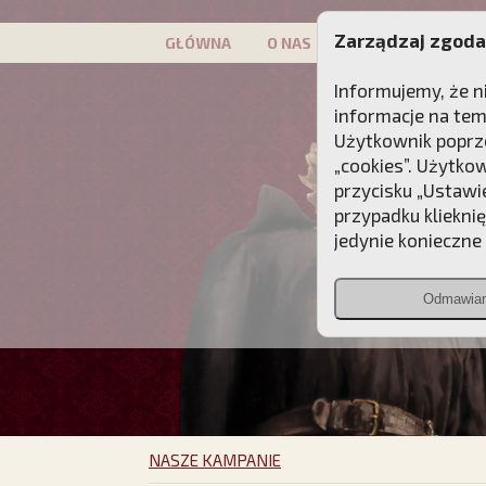
Zarządzaj zgoda
GŁÓWNA
O NAS
PATRON
KAMP
Informujemy, że n
informacje na tem
Użytkownik poprze
„cookies”. Użytko
przycisku „Ustawi
przypadku kliekni
jedynie konieczne p
Odmawia
NASZE KAMPANIE