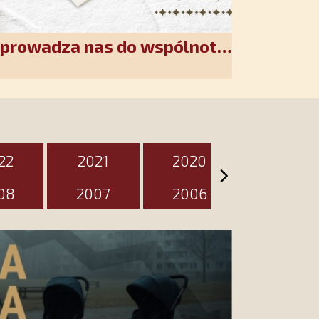
wprowadza nas do wspólnoty
akiet jest przygotowany na
zień
22
2021
2020
2019
08
2007
2006
2005