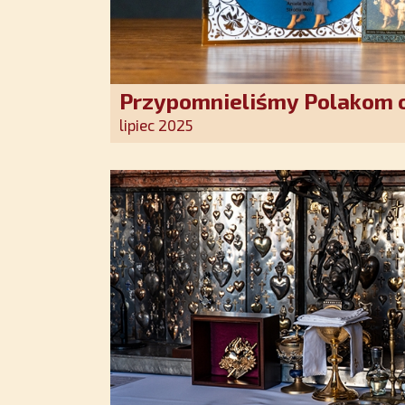
Przypomnieliśmy Polakom o
Stróża!
lipiec 2025