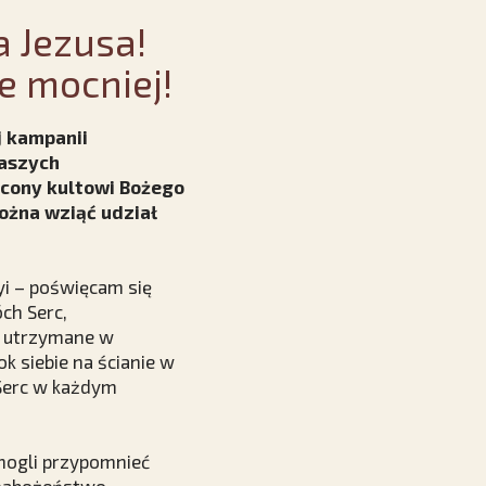
a Jezusa!
e mocniej!
j kampanii
naszych
ęcony kultowi Bożego
ożna wziąć udział
yi – poświęcam się
óch Serc,
, utrzymane w
k siebie na ścianie w
 Serc w każdym
mogli przypomnieć