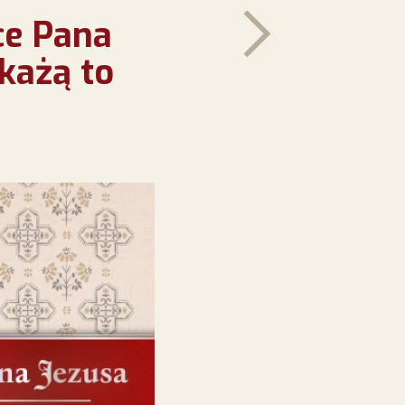
ce Pana
okażą to