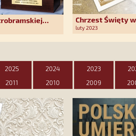
Chrzest Święty 
trobramskiej
Kościoła. Nasz p
luty 2023
ten wyjątkowy d
2025
2024
2023
20
2011
2010
2009
20