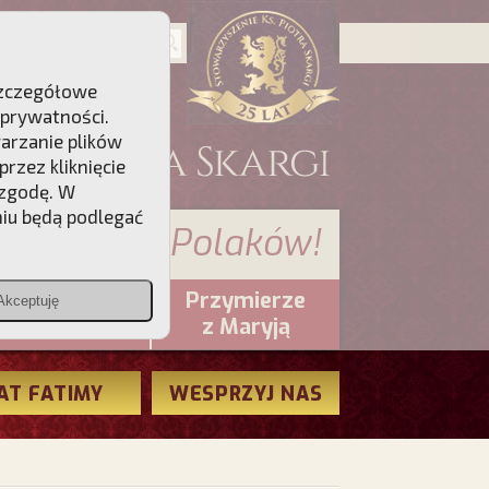
 Szczegółowe
 prywatności
.
warzanie plików
rzez kliknięcie
 zgodę. W
niu będą podlegać
 sumienia Polaków!
Przymierze
Akceptuję
PCh24.pl
z Maryją
AT FATIMY
WESPRZYJ NAS