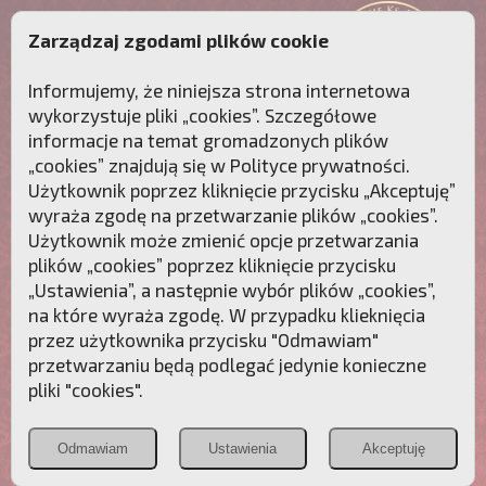
Zarządzaj zgodami plików cookie
Informujemy, że niniejsza strona internetowa
wykorzystuje pliki „cookies”. Szczegółowe
informacje na temat gromadzonych plików
„cookies” znajdują się w
Polityce prywatności
.
Użytkownik poprzez kliknięcie przycisku „Akceptuję”
wyraża zgodę na przetwarzanie plików „cookies”.
Użytkownik może zmienić opcje przetwarzania
plików „cookies” poprzez kliknięcie przycisku
„Ustawienia”, a następnie wybór plików „cookies”,
na które wyraża zgodę. W przypadku klieknięcia
Przebudźmy sumienia Polaków!
przez użytkownika przycisku "Odmawiam"
przetwarzaniu będą podlegać jedynie konieczne
Polonia
Przymierze
PCh24.pl
pliki "cookies".
Christiana
z Maryją
Odmawiam
Ustawienia
Akceptuję
POZNAJ APOSTOLAT FATIMY
WESPRZYJ
NAS