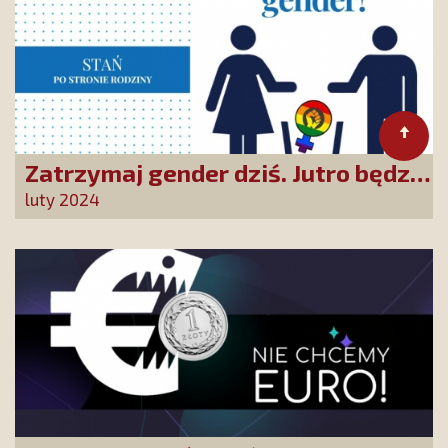
Zatrzymaj gender dziś. Jutro będzie
za późno!
luty 2024