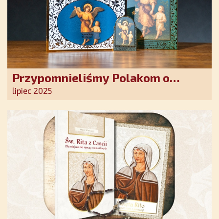
Przypomnieliśmy Polakom o
obecności Anioła Stróża!
lipiec 2025