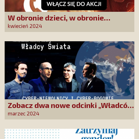
W obronie dzieci, w obronie
Ojczyzny. Akcja „Zadzwoń do posła”
kwiecień 2024
i marsz na Sejm
Zobacz dwa nowe odcinki „Władców
świata”. Poznaj sieć powiązań
marzec 2024
miliarderów i polityków