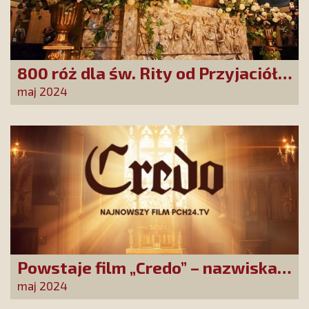
800 róż dla św. Rity od Przyjaciół
Stowarzyszenia!
maj 2024
Powstaje film „Credo” – nazwiska
występujących robią wrażenie!
maj 2024