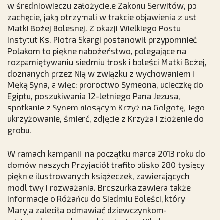
w średniowieczu założyciele Zakonu Serwitów, po
zachęcie, jaką otrzymali w trakcie objawienia z ust
Matki Bożej Bolesnej. Z okazji Wielkiego Postu
Instytut Ks. Piotra Skargi postanowił przypomnieć
Polakom to piękne nabożeństwo, polegające na
rozpamiętywaniu siedmiu trosk i boleści Matki Bożej,
doznanych przez Nią w związku z wychowaniem i
Męką Syna, a więc: proroctwo Symeona, ucieczkę do
Egiptu, poszukiwania 12-letniego Pana Jezusa,
spotkanie z Synem niosącym Krzyż na Golgotę, Jego
ukrzyżowanie, śmierć, zdjęcie z Krzyża i złożenie do
grobu.
W ramach kampanii, na początku marca 2013 roku do
domów naszych Przyjaciół trafiło blisko 280 tysięcy
pięknie ilustrowanych książeczek, zawierających
modlitwy i rozważania. Broszurka zawiera także
informacje o Różańcu do Siedmiu Boleści, który
Maryja zaleciła odmawiać dziewczynkom-