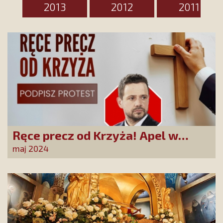
2013
2012
2011
Ręce precz od Krzyża! Apel w
reakcji na skandaliczne
maj 2024
zarządzenie Rafała
Trzaskowskiego