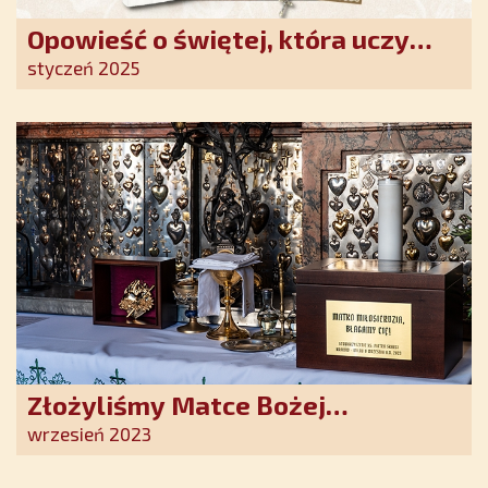
Opowieść o świętej, która uczy
szczerego oddania się Bogu.
styczeń 2025
Duchowe wzmocnienie i światło
nadziei w XXI wieku
Złożyliśmy Matce Bożej
Ostrobramskiej pozłacane wotum
wrzesień 2023