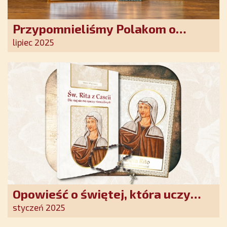
Przypomnieliśmy Polakom o
obecności Anioła Stróża!
lipiec 2025
Opowieść o świętej, która uczy
szczerego oddania się Bogu.
styczeń 2025
Duchowe wzmocnienie i światło