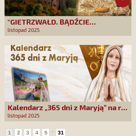
"GIETRZWAŁD. BĄDŹCIE
POLAKAMI". Wesprzyj produkcję
listopad 2025
nowego filmu PCh24 TV
Kalendarz „365 dni z Maryją” na rok
2026 już dostępny! Nowa edycja
listopad 2025
zawiera wyjątkowy temat
przewodni
...
1
2
3
4
5
31