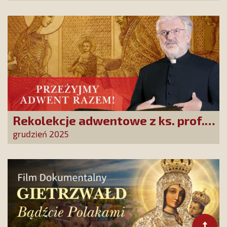
„365 dni z Maryją”
Rekolekcje adwentowe z ks. prof.
Robertem Skrzypczakiem na
grudzień 2025
PCh24TV!