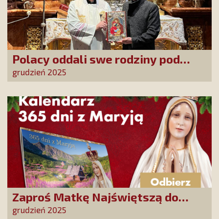
Polacy oddali swe rodziny pod
opiekę Najświętszej Rodziny!
grudzień 2025
Zaproś Matkę Najświętszą do
swojego domu! Odbierz kalendarz
grudzień 2025