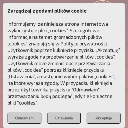
Zarządzaj zgodami plików cookie
Informujemy, że niniejsza strona internetowa
wykorzystuje pliki „cookies”. Szczegółowe
informacje na temat gromadzonych plików
„cookies” znajdują się w
Polityce prywatności
.
Użytkownik poprzez kliknięcie przycisku „Akceptuję”
wyraża zgodę na przetwarzanie plików „cookies”.
Użytkownik może zmienić opcje przetwarzania
plików „cookies” poprzez kliknięcie przycisku
„Ustawienia”, a następnie wybór plików „cookies”,
na które wyraża zgodę. W przypadku klieknięcia
Przebudźmy sumienia Polaków!
przez użytkownika przycisku "Odmawiam"
przetwarzaniu będą podlegać jedynie konieczne
Polonia
Przymierze
PCh24.pl
pliki "cookies".
Christiana
z Maryją
Odmawiam
Ustawienia
Akceptuję
POZNAJ APOSTOLAT FATIMY
WESPRZYJ
NAS