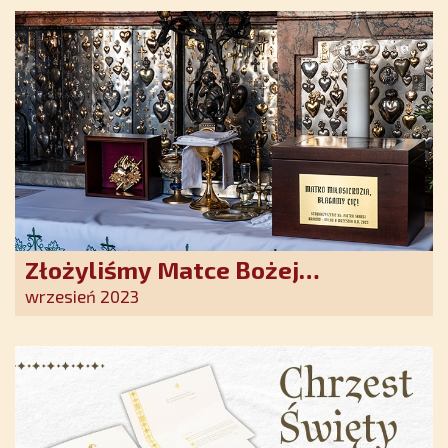
nadziei w XXI wieku
Złożyliśmy Matce Bożej
Ostrobramskiej pozłacane wotum
wrzesień 2023