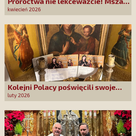
Proroctwa nie lekceważcie! Msza
Święta na Jasnej Górze –
kwiecień 2026
dziękujemy za Waszą obecność!
Kolejni Polacy poświęcili swoje
sprawy Matce Bożej Uzdrowienie
luty 2026
Chorych!