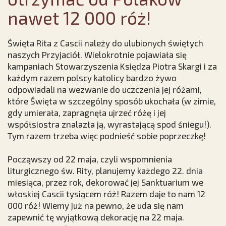
nawet 12 000 róż!
Święta Rita z Cascii należy do ulubionych świętych
naszych Przyjaciół. Wielokrotnie pojawiała się
kampaniach Stowarzyszenia Księdza Piotra Skargi i za
każdym razem polscy katolicy bardzo żywo
odpowiadali na wezwanie do uczczenia jej różami,
które Święta w szczególny sposób ukochała (w zimie,
gdy umierała, zapragnęła ujrzeć różę i jej
współsiostra znalazła ją, wyrastającą spod śniegu!).
Tym razem trzeba więc podnieść sobie poprzeczkę!
Począwszy od 22 maja, czyli wspomnienia
liturgicznego św. Rity, planujemy każdego 22. dnia
miesiąca, przez rok, dekorować jej Sanktuarium we
włoskiej Cascii tysiącem róż! Razem daje to nam 12
000 róż! Wiemy już na pewno, że uda się nam
zapewnić tę wyjątkową dekorację na 22 maja.