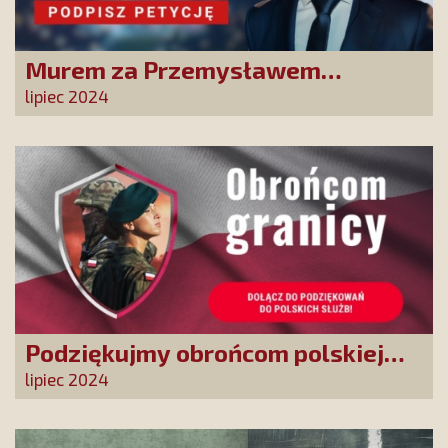
Murem za Przemysławem
Babiarzem - akcja petycyjna do
lipiec 2024
władz TVP
Podziękujmy obrońcom polskiej
granicy
lipiec 2024