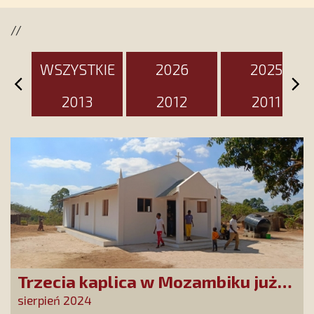
wyjątkowy dzień
//
WSZYSTKIE
2026
2025
2013
2012
2011
Trzecia kaplica w Mozambiku już
służy lokalnej społeczności
sierpień 2024