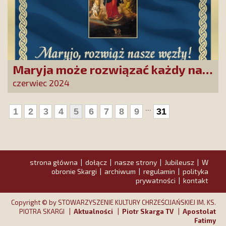
Maryja może rozwiązać każdy nasz
problem!
czerwiec 2024
...
1
2
3
4
5
6
7
8
9
31
strona główna
dołącz
nasze strony
Jubileusz
W
|
|
|
|
obronie Skargi
archiwum
regulamin
polityka
|
|
|
prywatności
kontakt
|
Copyright © by STOWARZYSZENIE KULTURY CHRZEŚCIJAŃSKIEJ IM. KS.
PIOTRA SKARGI |
Aktualności
|
Piotr Skarga TV
|
Apostolat
Fatimy