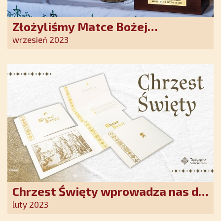
Złożyliśmy Matce Bożej
Ostrobramskiej pozłacane wotum
wrzesień 2023
Chrzest Święty wprowadza nas do
wspólnoty Kościoła. Nasz pakiet
luty 2023
jest przygotowany na ten