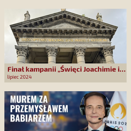
Finał kampanii „Święci Joachimie i
Anno, módlcie się za nami!”
lipiec 2024