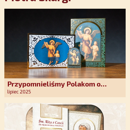
Przypomnieliśmy Polakom o
obecności Anioła Stróża!
lipiec 2025