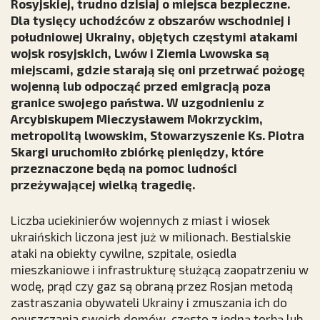
Rosyjskiej, trudno dzisiaj o miejsca bezpieczne.
Dla tysięcy uchodźców z obszarów wschodniej i
południowej Ukrainy, objętych częstymi atakami
wojsk rosyjskich, Lwów i Ziemia Lwowska są
miejscami, gdzie starają się oni przetrwać pożogę
wojenną lub odpocząć przed emigracją poza
granice swojego państwa. W uzgodnieniu z
Arcybiskupem Mieczysławem Mokrzyckim,
metropolitą lwowskim, Stowarzyszenie Ks. Piotra
Skargi uruchomiło zbiórkę pieniędzy, które
przeznaczone będą na pomoc ludności
przeżywającej wielką tragedię.
Liczba uciekinierów wojennych z miast i wiosek
ukraińskich liczona jest już w milionach. Bestialskie
ataki na obiekty cywilne, szpitale, osiedla
mieszkaniowe i infrastrukturę służącą zaopatrzeniu w
wodę, prąd czy gaz są obraną przez Rosjan metodą
zastraszania obywateli Ukrainy i zmuszania ich do
opuszczania swoich domów, często z jedną torbą lub