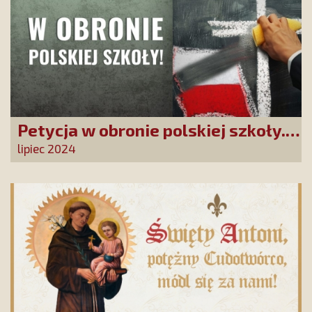
Petycja w obronie polskiej szkoły.
Zatrzymajmy upadek edukacji!
lipiec 2024