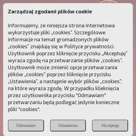
Zarządzaj zgodami plików cookie
Informujemy, że niniejsza strona internetowa
wykorzystuje pliki „cookies”. Szczegółowe
informacje na temat gromadzonych plików
„cookies” znajdują się w
Polityce prywatności
.
Użytkownik poprzez kliknięcie przycisku „Akceptuję”
wyraża zgodę na przetwarzanie plików „cookies”.
Użytkownik może zmienić opcje przetwarzania
plików „cookies” poprzez kliknięcie przycisku
„Ustawienia”, a następnie wybór plików „cookies”,
na które wyraża zgodę. W przypadku klieknięcia
Przebudźmy sumienia Polaków!
przez użytkownika przycisku "Odmawiam"
przetwarzaniu będą podlegać jedynie konieczne
Polonia
Przymierze
PCh24.pl
pliki "cookies".
Christiana
z Maryją
Odmawiam
Ustawienia
Akceptuję
POZNAJ APOSTOLAT FATIMY
WESPRZYJ
NAS