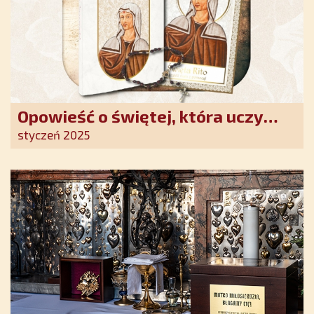
Opowieść o świętej, która uczy
szczerego oddania się Bogu.
styczeń 2025
Duchowe wzmocnienie i światło
nadziei w XXI wieku