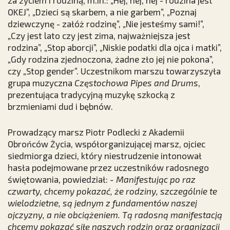
OKEJ”, „Dzieci są skarbem, a nie garbem”, „Poznaj
dziewczynę - załóż rodzinę”, „Nie jesteśmy sami!”,
„Czy jest lato czy jest zima, najważniejsza jest
rodzina”, „Stop aborcji”, „Niskie podatki dla ojca i matki”,
„Gdy rodzina zjednoczona, żadne zło jej nie pokona”,
czy „Stop gender”. Uczestnikom marszu towarzyszyła
grupa muzyczna
Częstochowa Pipes and Drums
,
prezentująca tradycyjną muzykę szkocką z
brzmieniami dud i bębnów.
Prowadzący marsz Piotr Podlecki z Akademii
Obrońców Życia, współorganizującej marsz, ojciec
siedmiorga dzieci, który niestrudzenie intonował
hasła podejmowane przez uczestników radosnego
świętowania, powiedział:
- Manifestując po raz
czwarty, chcemy pokazać, że rodziny, szczególnie te
wielodzietne, są jednym z fundamentów naszej
ojczyzny, a nie obciążeniem. Tą radosną manifestacją
chcemy pokazać siłę naszych rodzin oraz organizacji