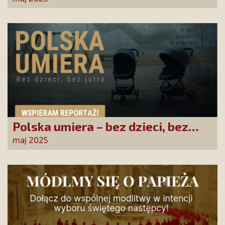
nas uratować!
Polska umiera – bez dzieci, bez
jutra
maj 2025