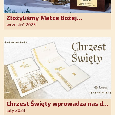
Złożyliśmy Matce Bożej
Ostrobramskiej pozłacane wotum
wrzesień 2023
Chrzest Święty wprowadza nas do
wspólnoty Kościoła. Nasz pakiet
luty 2023