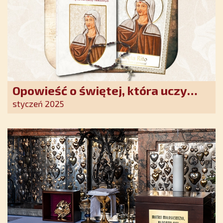
Opowieść o świętej, która uczy
szczerego oddania się Bogu.
styczeń 2025
Duchowe wzmocnienie i światło
nadziei w XXI wieku