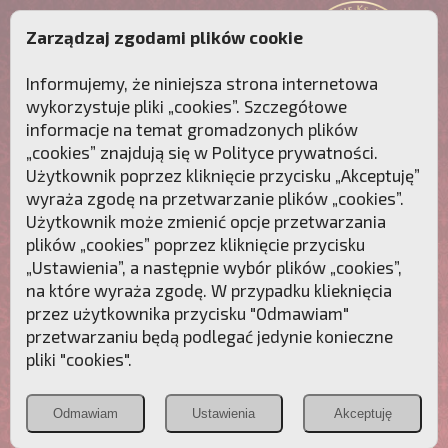
Zarządzaj zgodami plików cookie
Informujemy, że niniejsza strona internetowa
wykorzystuje pliki „cookies”. Szczegółowe
informacje na temat gromadzonych plików
„cookies” znajdują się w
Polityce prywatności
.
Użytkownik poprzez kliknięcie przycisku „Akceptuję”
wyraża zgodę na przetwarzanie plików „cookies”.
Użytkownik może zmienić opcje przetwarzania
plików „cookies” poprzez kliknięcie przycisku
„Ustawienia”, a następnie wybór plików „cookies”,
na które wyraża zgodę. W przypadku klieknięcia
Przebudźmy sumienia Polaków!
przez użytkownika przycisku "Odmawiam"
przetwarzaniu będą podlegać jedynie konieczne
Polonia
Przymierze
PCh24.pl
pliki "cookies".
Christiana
z Maryją
Odmawiam
Ustawienia
Akceptuję
POZNAJ APOSTOLAT FATIMY
WESPRZYJ
NAS