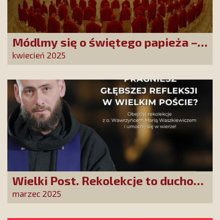
Módlmy się o świętego papieża –
inicjatywa modlitewna SKCh im. Ks.
kwiecień 2025
Piotra Skargi
Wielki Post. Rekolekcje to duchowa
odnowa przez wyciszenie i czas
marzec 2025
spędzony z Panem Bogiem