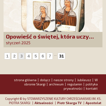
Opowieść o świętej, która uczy
szczerego oddania się Bogu.
styczeń 2025
Duchowe wzmocnienie i światło
nadziei w XXI wieku
...
1
2
3
4
5
6
7
31
strona główna
dołącz
nasze strony
Jubileusz
W
|
|
|
|
obronie Skargi
archiwum
regulamin
polityka
|
|
|
prywatności
kontakt
|
Copyright © by STOWARZYSZENIE KULTURY CHRZEŚCIJAŃSKIEJ IM. KS.
PIOTRA SKARGI |
Aktualności
|
Piotr Skarga TV
|
Apostolat