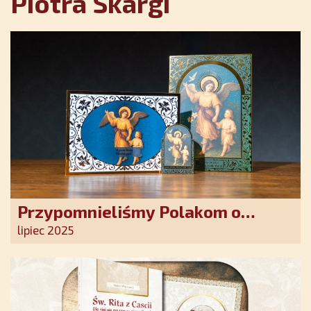
Piotra Skargi
Przypomnieliśmy Polakom o
obecności Anioła Stróża!
lipiec 2025