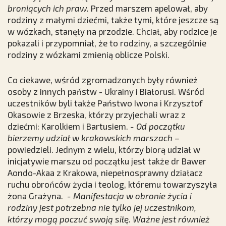
broniących ich praw.
Przed marszem apelował, aby
rodziny z małymi dziećmi, także tymi, które jeszcze są
w wózkach, stanęły na przodzie. Chciał, aby rodzice je
pokazali i przypomniał, że to rodziny, a szczególnie
rodziny z wózkami zmienią oblicze Polski.
Co ciekawe, wśród zgromadzonych były również
osoby z innych państw - Ukrainy i Białorusi. Wśród
uczestników byli także Państwo Iwona i Krzysztof
Okasowie z Brzeska, którzy przyjechali wraz z
dziećmi: Karolkiem i Bartusiem.
- Od początku
bierzemy udział w krakowskich marszach –
powiedzieli. Jednym z wielu, którzy biorą udział w
inicjatywie marszu od początku jest także dr Bawer
Aondo-Akaa z Krakowa, niepełnosprawny działacz
ruchu obrońców życia i teolog, któremu towarzyszyła
żona Grażyna.
- Manifestacja w obronie życia i
rodziny jest potrzebna nie tylko jej uczestnikom,
którzy mogą poczuć swoją siłę. Ważne jest również