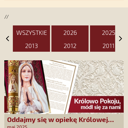
jest przygotowany na ten
wyjątkowy dzień
//
WSZYSTKIE
2026
2025
2013
2012
2011
Oddajmy się w opiekę Królowej
Pokoju! Tylko Niepokalana może
maj 2025