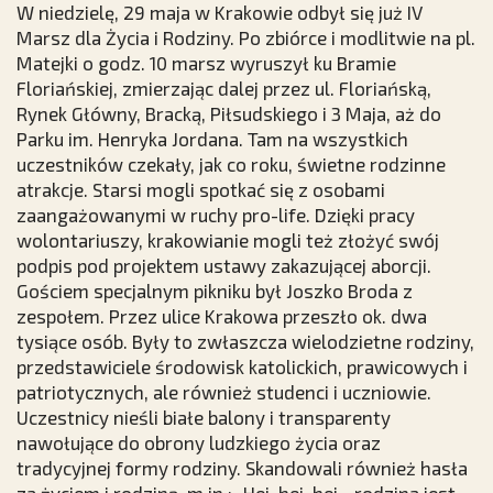
W niedzielę, 29 maja w Krakowie odbył się już IV
Marsz dla Życia i Rodziny. Po zbiórce i modlitwie na pl.
Matejki o godz. 10 marsz wyruszył ku Bramie
Floriańskiej, zmierzając dalej przez ul. Floriańską,
Rynek Główny, Bracką, Piłsudskiego i 3 Maja, aż do
Parku im. Henryka Jordana. Tam na wszystkich
uczestników czekały, jak co roku, świetne rodzinne
atrakcje. Starsi mogli spotkać się z osobami
zaangażowanymi w ruchy pro-life. Dzięki pracy
wolontariuszy, krakowianie mogli też złożyć swój
podpis pod projektem ustawy zakazującej aborcji.
Gościem specjalnym pikniku był Joszko Broda z
zespołem. Przez ulice Krakowa przeszło ok. dwa
tysiące osób. Były to zwłaszcza wielodzietne rodziny,
przedstawiciele środowisk katolickich, prawicowych i
patriotycznych, ale również studenci i uczniowie.
Uczestnicy nieśli białe balony i transparenty
nawołujące do obrony ludzkiego życia oraz
tradycyjnej formy rodziny. Skandowali również hasła
za życiem i rodziną, m.in.: „Hej, hej, hej - rodzina jest