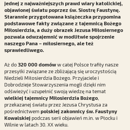
jednej z najważniejszych prawd wiary katolickiej,
objawionej światu poprzez św. Siostrę Faustynę.
Starannie przygotowana książeczka przypomina
podstawowe fakty związane z tajemnicą Bożego
Miłosierdzia, a duży obrazek Jezusa Miłosiernego
pozwala odwzajemnić w modlitwie spojrzenie
naszego Pana – miłosiernego, ale też
sprawiedliwego.
Aż do
320 000 domów
w całej Polsce trafiły nasze
przesyłki związane ze zbliżającą się uroczystością
Niedzieli Miłosierdzia Bożego. Przyjaciele i
Dobrodzieje Stowarzyszenia mogli dzięki nim
odświeżyć i uzupełnić swoją wiedzę na temat
wielkiej tajemnicy Miłosierdzia Bożego
,
przekazanej światu przez Jezusa Chrystusa za
pośrednictwem
polskiej zakonnicy św. Faustyny
Kowalskiej
podczas serii objawień m.in. w Płocku i
Wilnie w latach 30. XX wieku.