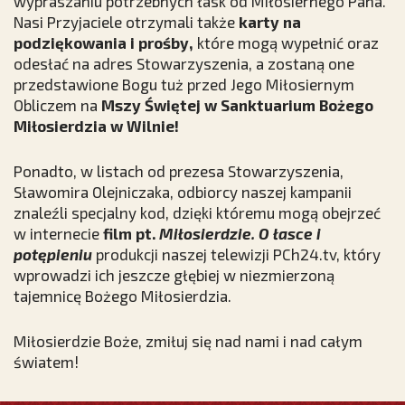
wypraszaniu potrzebnych łask od Miłosiernego Pana.
Nasi Przyjaciele otrzymali także
karty na
podziękowania i prośby,
które mogą wypełnić oraz
odesłać na adres Stowarzyszenia, a zostaną one
przedstawione Bogu tuż przed Jego Miłosiernym
Obliczem na
Mszy Świętej w Sanktuarium Bożego
Miłosierdzia w Wilnie!
Ponadto, w listach od prezesa Stowarzyszenia,
Sławomira Olejniczaka, odbiorcy naszej kampanii
znaleźli specjalny kod, dzięki któremu mogą obejrzeć
w internecie
film pt.
Miłosierdzie. O łasce i
potępieniu
produkcji naszej telewizji PCh24.tv, który
wprowadzi ich jeszcze głębiej w niezmierzoną
tajemnicę Bożego Miłosierdzia.
Miłosierdzie Boże, zmiłuj się nad nami i nad całym
światem!