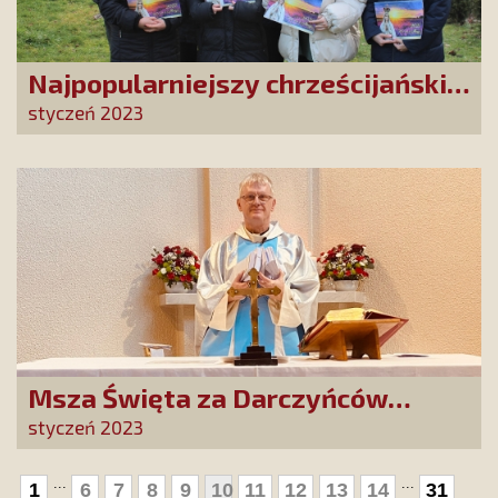
Najpopularniejszy chrześcijański
kalendarz ścienny trafił do
styczeń 2023
uchodźców z Ukrainy
Msza Święta za Darczyńców
propagujących kult Matki Bożej z
styczeń 2023
Akity
...
...
1
6
7
8
9
10
11
12
13
14
31