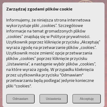
Zarządzaj zgodami plików cookie
Informujemy, że niniejsza strona internetowa
wykorzystuje pliki „cookies”. Szczegółowe
informacje na temat gromadzonych plików
„cookies” znajdują się w
Polityce prywatności
.
Użytkownik poprzez kliknięcie przycisku „Akceptuję”
wyraża zgodę na przetwarzanie plików „cookies”.
Użytkownik może zmienić opcje przetwarzania
plików „cookies” poprzez kliknięcie przycisku
„Ustawienia”, a następnie wybór plików „cookies”,
na które wyraża zgodę. W przypadku klieknięcia
Przebudźmy sumienia Polaków!
przez użytkownika przycisku "Odmawiam"
przetwarzaniu będą podlegać jedynie konieczne
Polonia
Przymierze
PCh24.pl
pliki "cookies".
Christiana
z Maryją
Odmawiam
Ustawienia
Akceptuję
POZNAJ APOSTOLAT FATIMY
WESPRZYJ
NAS