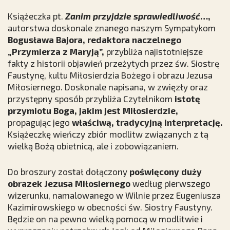
Książeczka pt.
Zanim przyjdzie sprawiedliwość
…,
autorstwa doskonale znanego naszym Sympatykom
Bogusława Bajora, redaktora naczelnego
„Przymierza z Maryją”,
przybliża najistotniejsze
fakty z historii objawień przeżytych przez św. Siostrę
Faustynę, kultu Miłosierdzia Bożego i obrazu Jezusa
Miłosiernego. Doskonale napisana, w zwięzły oraz
przystępny sposób przybliża Czytelnikom
istotę
przymiotu Boga, jakim jest Miłosierdzie,
propagując jego
właściwą, tradycyjną interpretację.
Książeczkę wieńczy zbiór modlitw związanych z tą
wielką Bożą obietnicą, ale i zobowiązaniem.
Do broszury został dołączony
poświęcony
duży
obrazek Jezusa Miłosiernego
według pierwszego
wizerunku, namalowanego w Wilnie przez Eugeniusza
Kazimirowskiego w obecności św. Siostry Faustyny.
Będzie on na pewno wielką pomocą w modlitwie i