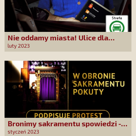
Nie oddamy miasta! Ulice dla
mieszkańców - Warszawa,
luty 2023
Wrocław, Rzeszów
Bronimy sakramentu spowiedzi -
dołącz do apelu, który kierujemy do
styczeń 2023