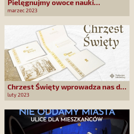
Pielęgnujmy owoce nauki
Benedykta XVI. Weź udział w
marzec 2023
naszej akcji
Chrzest Święty wprowadza nas do
wspólnoty Kościoła. Nasz pakiet
luty 2023
jest przygotowany na ten
wyjątkowy dzień