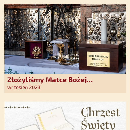
nadziei w XXI wieku
Złożyliśmy Matce Bożej
Ostrobramskiej pozłacane wotum
wrzesień 2023