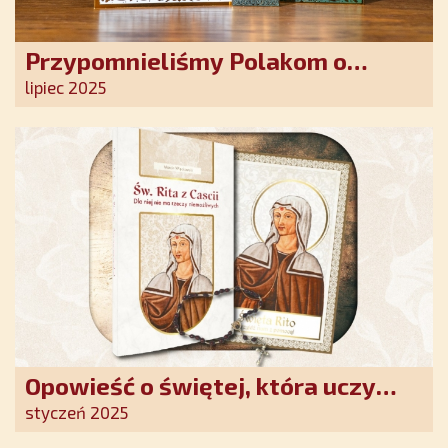
Przypomnieliśmy Polakom o
obecności Anioła Stróża!
lipiec 2025
Opowieść o świętej, która uczy
szczerego oddania się Bogu.
styczeń 2025
Duchowe wzmocnienie i światło