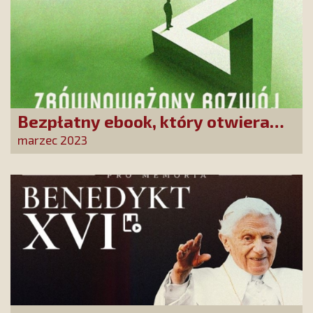
Bezpłatny ebook, który otwiera
oczy! Dowiedz się, czym jest
marzec 2023
zrównoważony rozwój