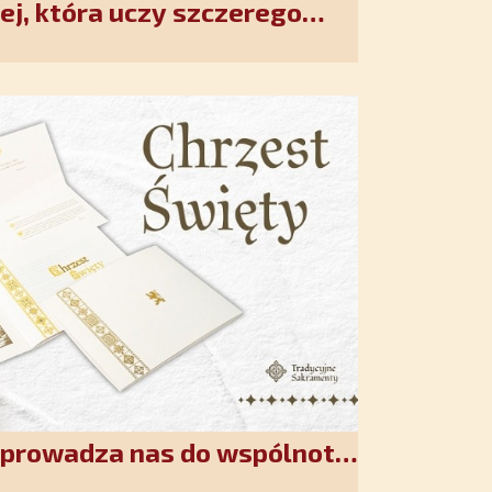
ej, która uczy szczerego
. Duchowe wzmocnienie i
w XXI wieku
wprowadza nas do wspólnoty
akiet jest przygotowany na