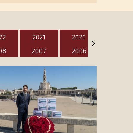
zień
22
2021
2020
2019
08
2007
2006
2005