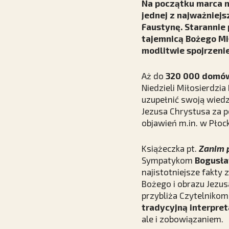
Na początku marca n
jednej z najważniejs
Faustynę. Staranni
tajemnicą Bożego Mi
modlitwie spojrzeni
Aż do
320 000 domó
Niedzieli Miłosierdzia
uzupełnić swoją wied
Jezusa Chrystusa za
objawień m.in. w Płock
Książeczka pt.
Zanim 
Sympatykom
Bogusła
najistotniejsze fakty 
Bożego i obrazu Jezus
przybliża Czytelniko
tradycyjną interpret
ale i zobowiązaniem.