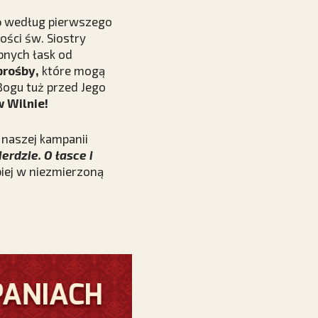
o
według pierwszego
ści św. Siostry
bnych łask od
prośby,
które mogą
Bogu tuż przed Jego
 Wilnie!
 naszej kampanii
erdzie. O łasce i
biej w niezmierzoną