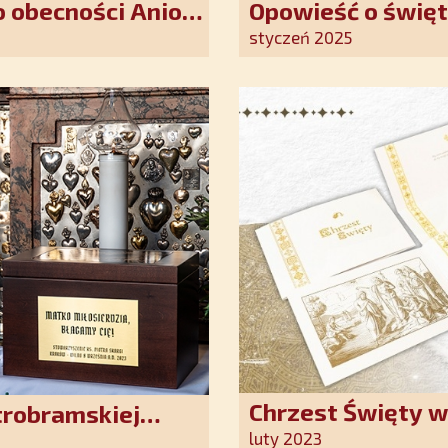
 obecności Anioła
Opowieść o święt
oddania się Bogu
styczeń 2025
światło nadziei 
Chrzest Święty 
trobramskiej
Kościoła. Nasz p
luty 2023