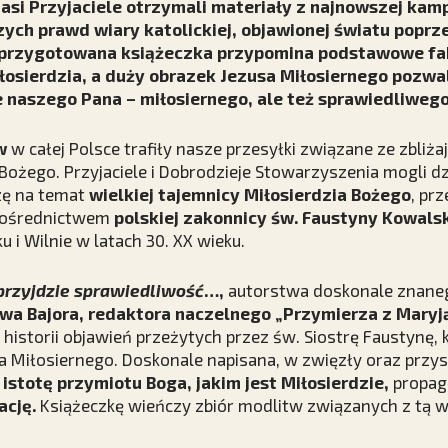
asi Przyjaciele otrzymali materiały z najnowszej kam
zych prawd wiary katolickiej, objawionej światu poprze
e przygotowana książeczka przypomina podstawowe fa
łosierdzia, a duży obrazek Jezusa Miłosiernego pozw
e naszego Pana – miłosiernego, ale też sprawiedliwego
w
w całej Polsce trafiły nasze przesyłki związane ze zbliża
 Bożego. Przyjaciele i Dobrodzieje Stowarzyszenia mogli dz
zę na temat
wielkiej tajemnicy Miłosierdzia Bożego
, pr
 pośrednictwem
polskiej zakonnicy św. Faustyny Kowalsk
u i Wilnie w latach 30. XX wieku.
przyjdzie sprawiedliwość
…,
autorstwa doskonale znan
wa Bajora, redaktora naczelnego „Przymierza z Maryją
z historii objawień przeżytych przez św. Siostrę Faustynę, 
a Miłosiernego. Doskonale napisana, w zwięzły oraz przy
m
istotę przymiotu Boga, jakim jest Miłosierdzie,
propag
ację.
Książeczkę wieńczy zbiór modlitw związanych z tą wi