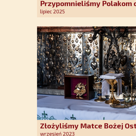
Przypomnieliśmy Polakom o
Stróża!
lipiec 2025
Złożyliśmy Matce Bożej Os
pozłacane wotum
wrzesień 2023