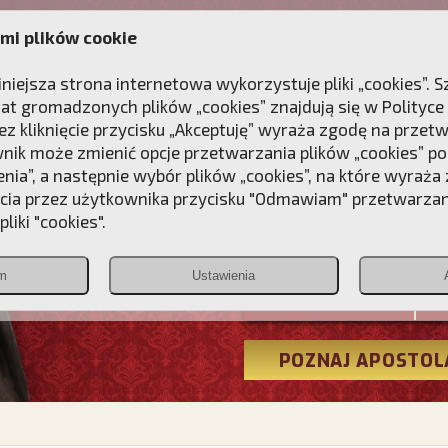
mi plików cookie
ANIE
DLA DUSZY
NAGRODA
KONTAKT
iniejsza strona internetowa wykorzystuje pliki „cookies”.
at gromadzonych plików „cookies” znajdują się w
Polityce
z kliknięcie przycisku „Akceptuję” wyraża zgodę na przet
wnik może zmienić opcje przetwarzania plików „cookies” pop
enia”, a następnie wybór plików „cookies”, na które wyraża
ęcia przez użytkownika przycisku "Odmawiam" przetwarza
Przebudźmy
liki "cookies".
Polonia
m
Ustawienia
Christiana
POZNAJ APOSTOL