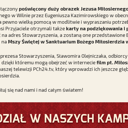
ołączony
poświęcony
duży obrazek Jezusa Miłosierneg
ego w Wilnie przez Eugeniusza Kazimirowskiego w obecno
na pewno wielką pomocą w modlitwie i wypraszaniu potrze
si Przyjaciele otrzymali także
karty na podziękowania i 
ć na adres Stowarzyszenia, a zostaną one przedstawione 
m na
Mszy Świętej w Sanktuarium Bożego Miłosierdzia w
 prezesa Stowarzyszenia, Sławomira Olejniczaka, odbiorcy
d, dzięki któremu mogą obejrzeć w internecie
film pt.
Miłosi
naszej telewizji PCh24.tv, który wprowadzi ich jeszcze głę
sierdzia.
iłuj się nad nami i nad całym światem!