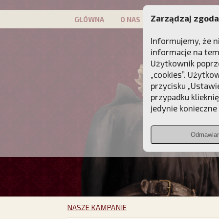
Zarządzaj zgoda
GŁÓWNA
O NAS
PATRON
KAMP
Informujemy, że n
informacje na tem
Użytkownik poprze
„cookies”. Użytko
przycisku „Ustawi
przypadku kliekni
jedynie konieczne p
Odmawia
NASZE KAMPANIE