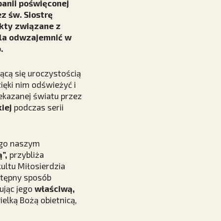
panii poświęconej
z św. Siostrę
kty związane z
ala odwzajemnić w
.
jącą się uroczystością
ięki nim odświeżyć i
zekazanej światu przez
iej
podczas serii
ego naszym
”,
przybliża
kultu Miłosierdzia
stępny sposób
ując jego
właściwą,
elką Bożą obietnicą,