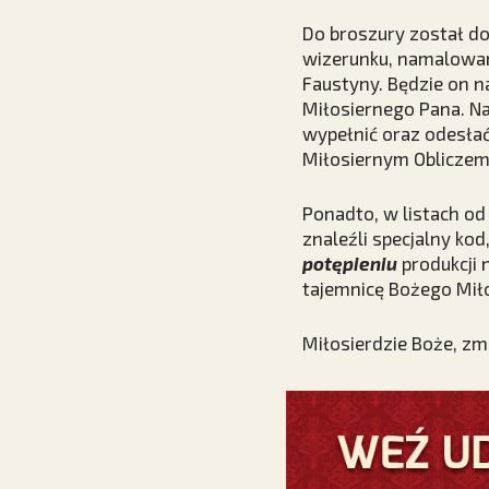
Do broszury został d
wizerunku, namalowan
Faustyny. Będzie on 
Miłosiernego Pana. Na
wypełnić oraz odesła
Miłosiernym Oblicze
Ponadto, w listach od
znaleźli specjalny ko
potępieniu
produkcji 
tajemnicę Bożego Miło
Miłosierdzie Boże, zm