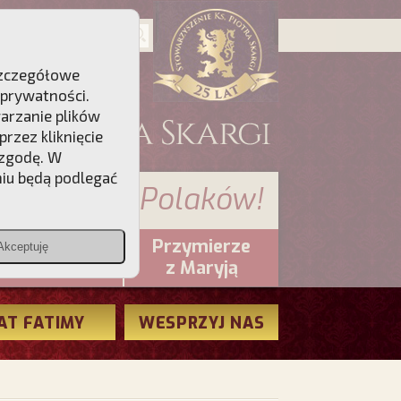
 Szczegółowe
 prywatności
.
warzanie plików
rzez kliknięcie
 zgodę. W
niu będą podlegać
 sumienia Polaków!
Przymierze
Akceptuję
PCh24.pl
z Maryją
AT FATIMY
WESPRZYJ NAS