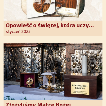
Opowieść o świętej, która uczy
szczerego oddania się Bogu.
styczeń 2025
Duchowe wzmocnienie i światło
nadziei w XXI wieku
Złożyliśmy Matce Bożej