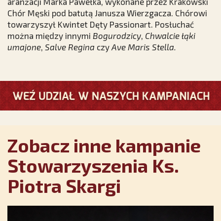
aranżacji Marka Pawełka, wykonane przez Krakowski
Chór Męski pod batutą Janusza Wierzgacza. Chórowi
towarzyszył Kwintet Dęty Passionart. Posłuchać
można między innymi
Bogurodzicy
,
Chwalcie łąki
umajone
,
Salve Regina
czy
Ave Maris Stella.
Zobacz inne kampanie
Stowarzyszenia Ks.
Piotra Skargi