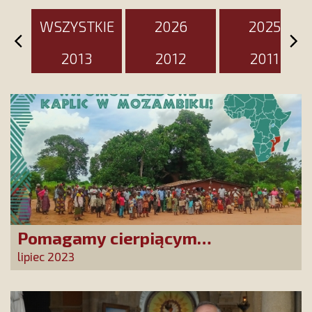
WSZYSTKIE
2026
2025
2013
2012
2011
Pomagamy cierpiącym
chrześcijanom w Mozambiku!
lipiec 2023