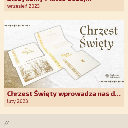
Ostrobramskiej pozłacane wotum
wrzesień 2023
Chrzest Święty wprowadza nas do
wspólnoty Kościoła. Nasz pakiet
luty 2023
jest przygotowany na ten
wyjątkowy dzień
//