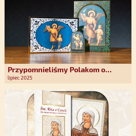
Przypomnieliśmy Polakom o
obecności Anioła Stróża!
lipiec 2025