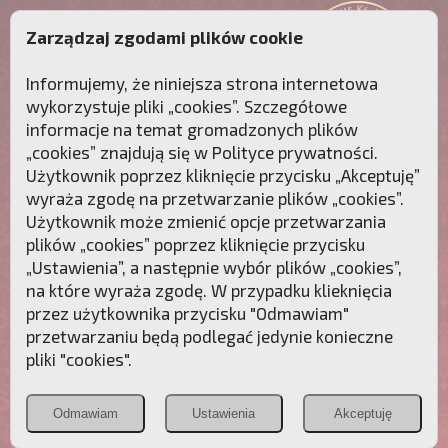
Zarządzaj zgodami plików cookie
Informujemy, że niniejsza strona internetowa
wykorzystuje pliki „cookies”. Szczegółowe
informacje na temat gromadzonych plików
„cookies” znajdują się w
Polityce prywatności
.
Użytkownik poprzez kliknięcie przycisku „Akceptuję”
wyraża zgodę na przetwarzanie plików „cookies”.
Użytkownik może zmienić opcje przetwarzania
plików „cookies” poprzez kliknięcie przycisku
„Ustawienia”, a następnie wybór plików „cookies”,
na które wyraża zgodę. W przypadku klieknięcia
Przebudźmy sumienia Polaków!
przez użytkownika przycisku "Odmawiam"
przetwarzaniu będą podlegać jedynie konieczne
Polonia
Przymierze
PCh24.pl
pliki "cookies".
Christiana
z Maryją
Odmawiam
Ustawienia
Akceptuję
POZNAJ APOSTOLAT FATIMY
WESPRZYJ
NAS