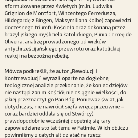
sformułowane przez świętych (m.in. Ludwika
Grignion de Montfort, Wincentego Ferreriusza,
Hildegardę z Bingen, Maksymiliana Kolbe) zapowiedzi
doczesnego triumfu Kościoła oraz dokonaną przez
brazylijskiego myśliciela katolickiego, Plinia Correę de
Oliveira, analizę prowadzonego od wieków
antychrześcijańskiego przewrotu oraz katolickiej
reakcji na bezbożną rebelię.
Mówca podkreślił, że autor „Rewolucji i
Kontrrewolucji” wyraził oparte na dogłębnej
teologicznej analizie przekonanie, że koniec dziejów
nie nastąpi zanim Kościół nie osiągnie wielkości, do
jakiej przeznaczył go Pan Bóg. Ponieważ świat, jak
dotychczas, nie nawrócił się (a wręcz przeciwnie –
coraz bardziej oddala się od Stwórcy),
prawdopodobnie wcześniej dopełnią się kary
zapowiedziane sto lat temu w Fatimie. W ich obliczu
powinniśmy z całych sił działać na rzecz