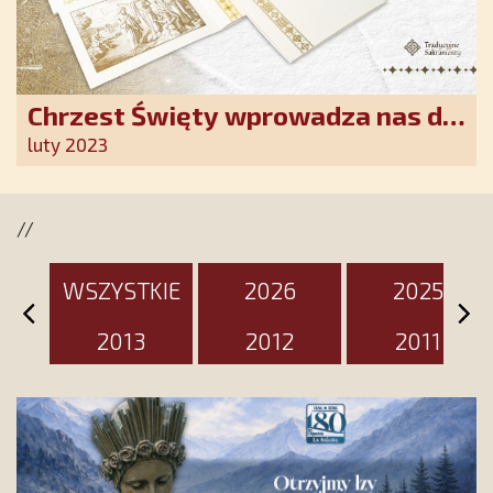
Chrzest Święty wprowadza nas do
wspólnoty Kościoła. Nasz pakiet
luty 2023
jest przygotowany na ten
wyjątkowy dzień
//
WSZYSTKIE
2026
2025
2013
2012
2011