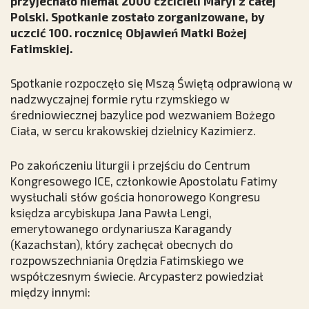
przyjechało niemal 2000 czcicieli Maryi z całej
Polski. Spotkanie zostało zorganizowane, by
uczcić 100. rocznicę Objawień Matki Bożej
Fatimskiej.
Spotkanie rozpoczęło się Mszą Świętą odprawioną w
nadzwyczajnej formie rytu rzymskiego w
średniowiecznej bazylice pod wezwaniem Bożego
Ciała, w sercu krakowskiej dzielnicy Kazimierz.
Po zakończeniu liturgii i przejściu do Centrum
Kongresowego ICE, członkowie Apostolatu Fatimy
wysłuchali słów gościa honorowego Kongresu
księdza arcybiskupa Jana Pawła Lengi,
emerytowanego ordynariusza Karagandy
(Kazachstan), który zachęcał obecnych do
rozpowszechniania Orędzia Fatimskiego we
współczesnym świecie. Arcypasterz powiedział
między innymi: