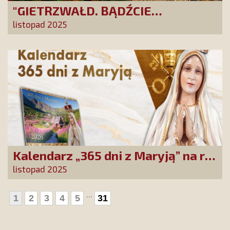
"GIETRZWAŁD. BĄDŹCIE
POLAKAMI". Wesprzyj produkcję
listopad 2025
nowego filmu PCh24 TV
Kalendarz „365 dni z Maryją” na rok
2026 już dostępny! Nowa edycja
listopad 2025
zawiera wyjątkowy temat
przewodni
...
1
2
3
4
5
31