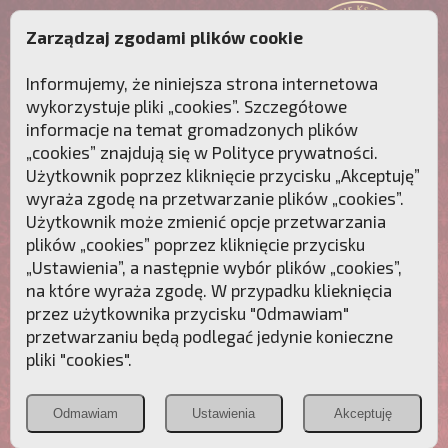
Zarządzaj zgodami plików cookie
Informujemy, że niniejsza strona internetowa
wykorzystuje pliki „cookies”. Szczegółowe
informacje na temat gromadzonych plików
„cookies” znajdują się w
Polityce prywatności
.
Użytkownik poprzez kliknięcie przycisku „Akceptuję”
wyraża zgodę na przetwarzanie plików „cookies”.
Użytkownik może zmienić opcje przetwarzania
plików „cookies” poprzez kliknięcie przycisku
„Ustawienia”, a następnie wybór plików „cookies”,
na które wyraża zgodę. W przypadku klieknięcia
Przebudźmy sumienia Polaków!
przez użytkownika przycisku "Odmawiam"
przetwarzaniu będą podlegać jedynie konieczne
Polonia
Przymierze
PCh24.pl
pliki "cookies".
Christiana
z Maryją
Odmawiam
Ustawienia
Akceptuję
POZNAJ APOSTOLAT FATIMY
WESPRZYJ
NAS