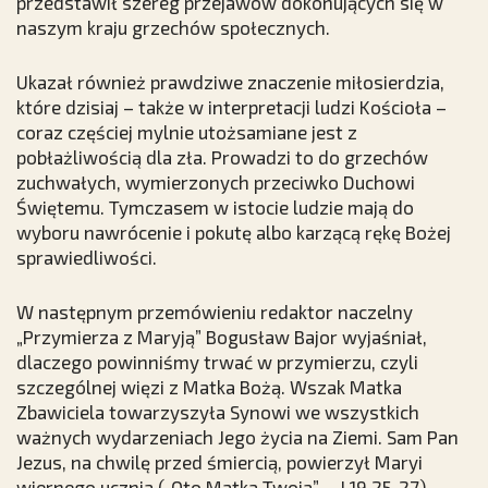
przedstawił szereg przejawów dokonujących się w
naszym kraju grzechów społecznych.
Ukazał również prawdziwe znaczenie miłosierdzia,
które dzisiaj – także w interpretacji ludzi Kościoła –
coraz częściej mylnie utożsamiane jest z
pobłażliwością dla zła. Prowadzi to do grzechów
zuchwałych, wymierzonych przeciwko Duchowi
Świętemu. Tymczasem w istocie ludzie mają do
wyboru nawrócenie i pokutę albo karzącą rękę Bożej
sprawiedliwości.
W następnym przemówieniu redaktor naczelny
„Przymierza z Maryją” Bogusław Bajor wyjaśniał,
dlaczego powinniśmy trwać w przymierzu, czyli
szczególnej więzi z Matka Bożą. Wszak Matka
Zbawiciela towarzyszyła Synowi we wszystkich
ważnych wydarzeniach Jego życia na Ziemi. Sam Pan
Jezus, na chwilę przed śmiercią, powierzył Maryi
wiernego ucznia („Oto Matka Twoja” – J 19,25-27).