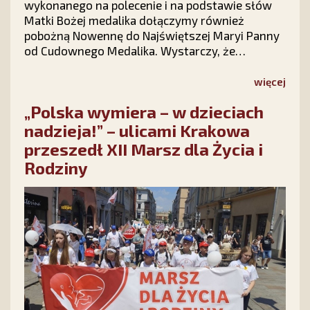
wykonanego na polecenie i na podstawie słów
Matki Bożej medalika dołączymy również
pobożną Nowennę do Najświętszej Maryi Panny
od Cudownego Medalika. Wystarczy, że
wypełnisz krótki formularz na stronie kampanii
Stowarzyszenia Ks. Piotra Skargi „Dar Maryi”
więcej
https://darmaryi.pl/ lub zadzwonisz do nas pod
„Polska wymiera – w dzieciach
numer 12 423 44 23, a Medalik i Nowenna będą
Twoje!
nadzieja!” – ulicami Krakowa
przeszedł XII Marsz dla Życia i
Rodziny