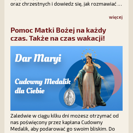
oraz chrzestnych i dowiedz się, jak rozmawiać z
dziećmi o wierze, modlić się o ich nawrócenie i
nie tracić nadziei na ich powrót do Chrystusa.
więcej
Pomoc Matki Bożej na każdy
czas. Także na czas wakacji!
Zaledwie w ciągu kilku dni możesz otrzymać od
nas poświęcony przez kapłana Cudowny
Medalik, aby podarować go swoim bliskim. Do