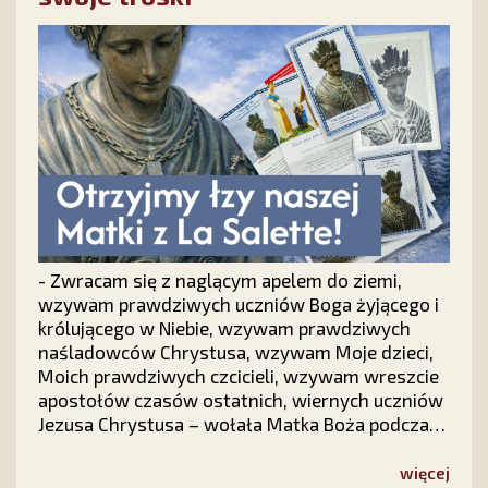
- Zwracam się z naglącym apelem do ziemi,
wzywam prawdziwych uczniów Boga żyjącego i
królującego w Niebie, wzywam prawdziwych
naśladowców Chrystusa, wzywam Moje dzieci,
Moich prawdziwych czcicieli, wzywam wreszcie
apostołów czasów ostatnich, wiernych uczniów
Jezusa Chrystusa – wołała Matka Boża podczas
objawień we francuskim La Salette.
Odpowiedzmy na Jej słowa. Nie pozostańmy
więcej