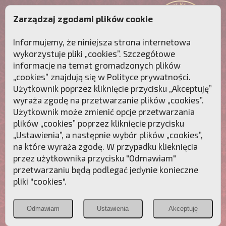
Zarządzaj zgodami plików cookie
Informujemy, że niniejsza strona internetowa
wykorzystuje pliki „cookies”. Szczegółowe
informacje na temat gromadzonych plików
„cookies” znajdują się w
Polityce prywatności
.
Użytkownik poprzez kliknięcie przycisku „Akceptuję”
wyraża zgodę na przetwarzanie plików „cookies”.
Użytkownik może zmienić opcje przetwarzania
plików „cookies” poprzez kliknięcie przycisku
„Ustawienia”, a następnie wybór plików „cookies”,
na które wyraża zgodę. W przypadku klieknięcia
Przebudźmy sumienia Polaków!
przez użytkownika przycisku "Odmawiam"
przetwarzaniu będą podlegać jedynie konieczne
Polonia
Przymierze
PCh24.pl
pliki "cookies".
Christiana
z Maryją
Odmawiam
Ustawienia
Akceptuję
POZNAJ APOSTOLAT FATIMY
WESPRZYJ
NAS