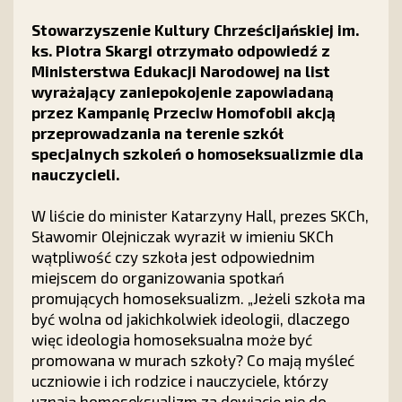
Stowarzyszenie Kultury Chrześcijańskiej im.
ks. Piotra Skargi otrzymało odpowiedź z
Ministerstwa Edukacji Narodowej na list
wyrażający zaniepokojenie zapowiadaną
przez Kampanię Przeciw Homofobii akcją
przeprowadzania na terenie szkół
specjalnych szkoleń o homoseksualizmie dla
nauczycieli.
W liście do minister Katarzyny Hall, prezes SKCh,
Sławomir Olejniczak wyraził w imieniu SKCh
wątpliwość czy szkoła jest odpowiednim
miejscem do organizowania spotkań
promujących homoseksualizm. „Jeżeli szkoła ma
być wolna od jakichkolwiek ideologii, dlaczego
więc ideologia homoseksualna może być
promowana w murach szkoły? Co mają myśleć
uczniowie i ich rodzice i nauczyciele, którzy
uznają homoseksualizm za dewiację nie do