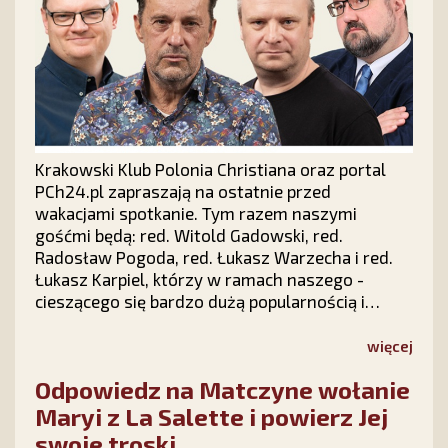
Krakowski Klub Polonia Christiana oraz portal
PCh24.pl zapraszają na ostatnie przed
wakacjami spotkanie. Tym razem naszymi
gośćmi będą: red. Witold Gadowski, red.
Radosław Pogoda, red. Łukasz Warzecha i red.
Łukasz Karpiel, którzy w ramach naszego -
cieszącego się bardzo dużą popularnością i
zainteresowaniem w całej Polsce - cyklu "Prawy
Prosty PLUS" z udziałem publiczności dokonają
więcej
politycznego podsumowania pierwszych sześciu
Odpowiedz na Matczyne wołanie
miesięcy 2026 roku.
Maryi z La Salette i powierz Jej
swoje troski