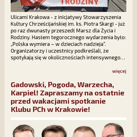
Ulicami Krakowa - z inicjatywy Stowarzyszenia
Kultury Chrześcijańskiej im. ks. Piotra Skargi - już
po raz dwunasty przeszedł Marsz dla Życia i
Rodziny. Hasłem tegorocznego wydarzenia było:
„Polska wymiera – w dzieciach nadzieja”.
Organizatorzy i uczestnicy podkreślali, że
spotykają się w okolicznościach intensywnego
ataku politycznego na instytucję rodziny, ale
radosna atmosfera marszu podtrzymuje
więcej
nadzieję, że polska rodzina – Bogiem silna –
Gadowski, Pogoda, Warzecha,
pokona wszelkie przeciwności.
Karpiel! Zapraszamy na ostatnie
przed wakacjami spotkanie
Klubu PCh w Krakowie!