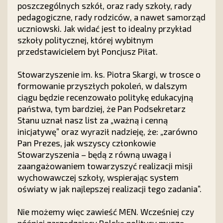
poszczególnych szkół, oraz rady szkoły, rady
pedagogiczne, rady rodziców, a nawet samorząd
uczniowski. Jak widać jest to idealny przykład
szkoły politycznej, której wybitnym
przedstawicielem był Poncjusz Piłat.
Stowarzyszenie im. ks. Piotra Skargi, w trosce o
formowanie przyszłych pokoleń, w dalszym
ciągu będzie recenzowało politykę edukacyjną
państwa, tym bardziej, że Pan Podsekretarz
Stanu uznał nasz list za „ważną i cenną
inicjatywę” oraz wyraził nadzieję, że: „zarówno
Pan Prezes, jak wszyscy członkowie
Stowarzyszenia – będą z równą uwagą i
zaangażowaniem towarzyszyć realizacji misji
wychowawczej szkoły, wspierając system
oświaty w jak najlepszej realizacji tego zadania”.
Nie możemy więc zawieść MEN. Wcześniej czy
później zarządzający Polską politycy muszą