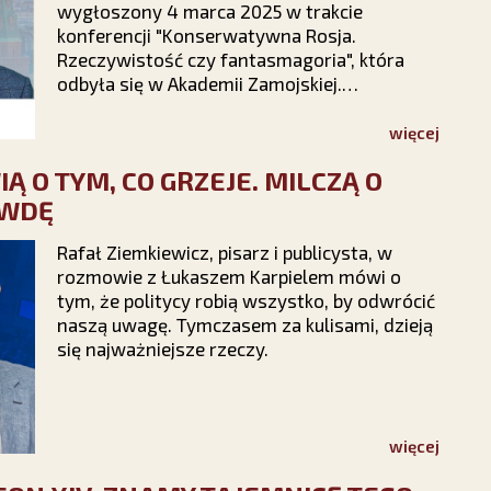
wygłoszony 4 marca 2025 w trakcie
konferencji "Konserwatywna Rosja.
Rzeczywistość czy fantasmagoria", która
odbyła się w Akademii Zamojskiej.
Współorganizatorem konferencji było
Stowarzyszenie Kultury Chrześcijańskiej im.
więcej
ks. Piotra Skargi.
Ą O TYM, CO GRZEJE. MILCZĄ O
AWDĘ
Rafał Ziemkiewicz, pisarz i publicysta, w
rozmowie z Łukaszem Karpielem mówi o
tym, że politycy robią wszystko, by odwrócić
naszą uwagę. Tymczasem za kulisami, dzieją
się najważniejsze rzeczy.
więcej