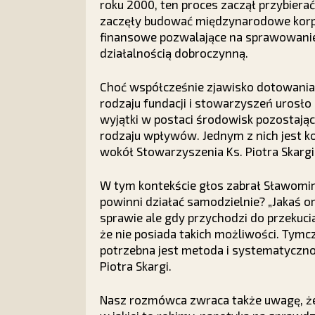
roku 2000, ten proces zaczął przybiera
zaczęły budować międzynarodowe korpor
finansowe pozwalające na sprawowanie 
działalnością dobroczynną.
Choć współcześnie zjawisko dotowania
rodzaju fundacji i stowarzyszeń urosło
wyjątki w postaci środowisk pozostają
rodzaju wpływów. Jednym z nich jest k
wokół Stowarzyszenia Ks. Piotra Skargi 
W tym kontekście głos zabrał Sławomir 
powinni działać samodzielnie? „Jakaś o
sprawie ale gdy przychodzi do przekucia
że nie posiada takich możliwości. Tymc
potrzebna jest metoda i systematyczno
Piotra Skargi.
Nasz rozmówca zwraca także uwagę, że