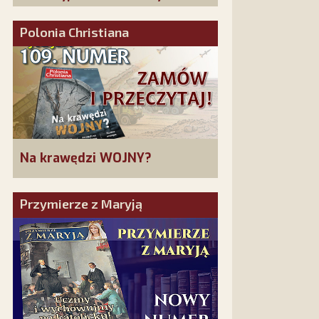
złożonych w La Salette!
Polonia Christiana
Na krawędzi WOJNY?
Przymierze z Maryją