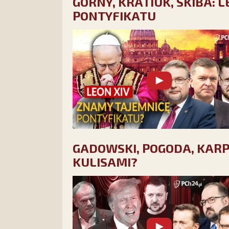
GÓRNY, KRATIUK, SKIBA: 
PONTYFIKATU
GADOWSKI, POGODA, KARPIE
KULISAMI?