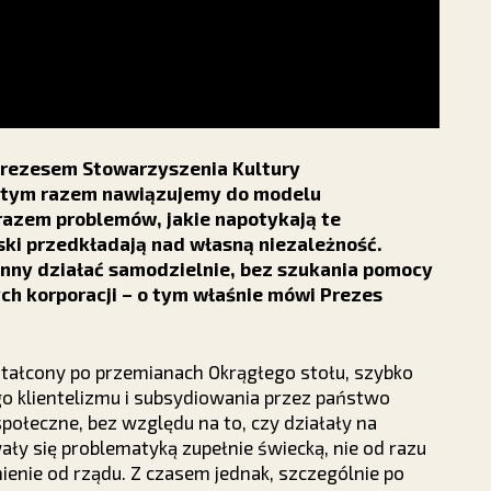
Prezesem Stowarzyszenia Kultury
rgi tym razem nawiązujemy do modelu
razem problemów, jakie napotykają te
ski przedkładają nad własną niezależność.
inny działać samodzielnie, bez szukania pomocy
h korporacji – o tym właśnie mówi Prezes
ałcony po przemianach Okrągłego stołu, szybko
go klientelizmu i subsydiowania przez państwo
połeczne, bez względu na to, czy działały na
ały się problematyką zupełnie świecką, nie od razu
nienie od rządu. Z czasem jednak, szczególnie po