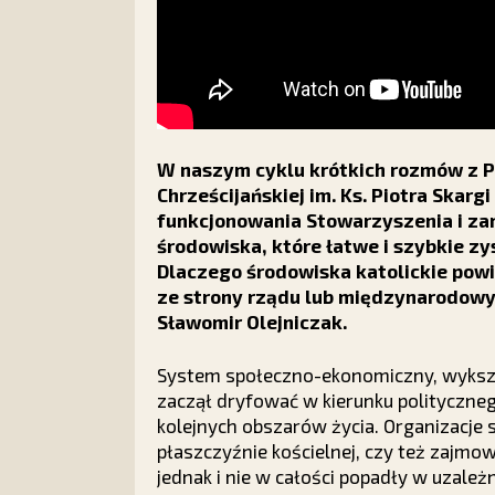
W naszym cyklu krótkich rozmów z 
Chrześcijańskiej im. Ks. Piotra Ska
funkcjonowania Stowarzyszenia i za
środowiska, które łatwe i szybkie zy
Dlaczego środowiska katolickie pow
ze strony rządu lub międzynarodowyc
Sławomir Olejniczak.
System społeczno-ekonomiczny, wykszt
zaczął dryfować w kierunku polityczne
kolejnych obszarów życia. Organizacje s
płaszczyźnie kościelnej, czy też zajmow
jednak i nie w całości popadły w uzależ