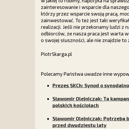
w jakiej to robimy, napotyka na sprawdz
zainteresowanie i wsparcie dla naszego
którzy przez wsparcie swoją pracą, mod
zainwestować. To też jest taki weryfika
realizacji. Jeśli nie przekonamy ludzi 
odbiorców, że nasza praca jest warta 
o swojej słuszności, ale nie znajdzie t
PiotrSkarga.pl
Polecamy Państwa uwadze inne wypowie
Prezes SKCh: Synod o synodalnoś
Sławomir Olejniczak: Ta kampa
polskich kościołach
Sławomir Olejniczak: Potrzeba b
przed dwudziestu laty