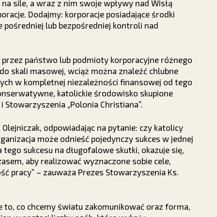
ć na sile, a wraz z nim swoje wpływy nad Wisłą
acje. Dodajmy: korporacje posiadające środki
pośredniej lub bezpośredniej kontroli nad
 przez państwo lub podmioty korporacyjne różnego
 do skali masowej, wciąż można znaleźć chlubne
cych w kompletnej niezależności finansowej od tego
onserwatywne, katolickie środowisko skupione
i Stowarzyszenia „Polonia Christiana”.
Olejniczak, odpowiadając na pytanie: czy katolicy
rganizacja może odnieść pojedynczy sukces w jednej
 tego sukcesu na długofalowe skutki, okazuje się,
zasem, aby realizować wyznaczone sobie cele,
ść pracy” – zauważa Prezes Stowarzyszenia Ks.
 to, co chcemy światu zakomunikować oraz forma,