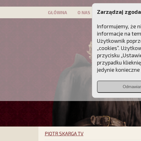
Zarządzaj zgoda
GŁÓWNA
O NAS
PATRON
KAMP
Informujemy, że n
informacje na tem
Użytkownik poprze
„cookies”. Użytko
przycisku „Ustawi
przypadku kliekni
jedynie konieczne p
Odmawia
PIOTR SKARGA TV