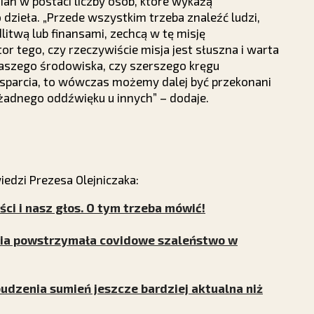
ian w postaci liczby osób, które wykażą
 dzieła. „Przede wszystkim trzeba znaleźć ludzi,
litwą lub finansami, zechcą w tę misję
tor tego, czy rzeczywiście misja jest słuszna i warta
z naszego środowiska, czy szerszego kręgu
wsparcia, to wówczas możemy dalej być przekonani
o żadnego oddźwięku u innych” – dodaje.
dzi Prezesa Olejniczaka:
ci i nasz głos. O tym trzeba mówić!
nia powstrzymała covidowe szaleństwo w
udzenia sumień jeszcze bardziej aktualna niż