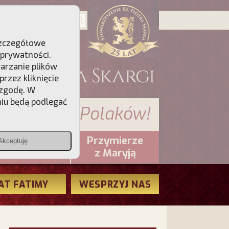
 Szczegółowe
 prywatności
.
warzanie plików
rzez kliknięcie
 zgodę. W
niu będą podlegać
 sumienia Polaków!
Przymierze
Akceptuję
PCh24.pl
z Maryją
AT FATIMY
WESPRZYJ NAS