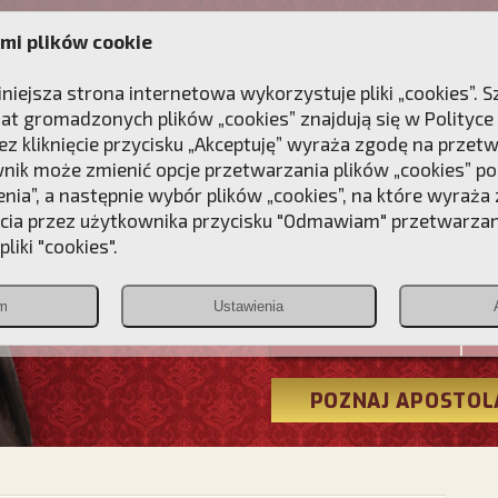
mi plików cookie
ANIE
DLA DUSZY
NAGRODA
KONTAKT
iniejsza strona internetowa wykorzystuje pliki „cookies”.
at gromadzonych plików „cookies” znajdują się w
Polityce
z kliknięcie przycisku „Akceptuję” wyraża zgodę na przet
wnik może zmienić opcje przetwarzania plików „cookies” pop
enia”, a następnie wybór plików „cookies”, na które wyraża
ęcia przez użytkownika przycisku "Odmawiam" przetwarza
Przebudźmy
liki "cookies".
Polonia
m
Ustawienia
Christiana
POZNAJ APOSTOL