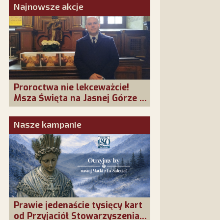
Najnowsze akcje
Proroctwa nie lekceważcie!
Msza Święta na Jasnej Górze –
dziękujemy za Waszą obecność!
Nasze kampanie
Prawie jedenaście tysięcy kart
od Przyjaciół Stowarzyszenia